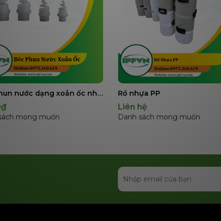
Zotabox
Béc phun nước dạng xoắn ốc nhựa PP dùng cho tháp xử lý khí thải
Rổ nhựa PP
0₫
Liên hệ
sách mong muốn
Danh sách mong muốn