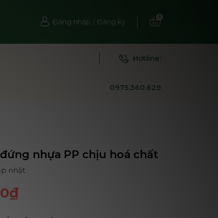
0
Đăng nhập
/
Đăng ký
Hotline:
0975.360.629
đứng nhựa PP chịu hoá chất
ập nhật
00₫