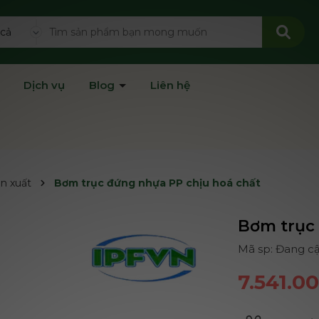
 cả
Dịch vụ
Blog
Liên hệ
ản xuất
Bơm trục đứng nhựa PP chịu hoá chất
Bơm trục 
Mã sp: Đang c
7.541.0