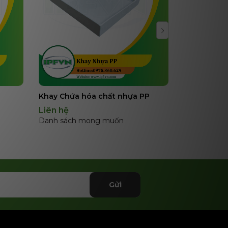
Khay Chứa hóa chất nhựa PP
Quạt ly tâ
Liên hệ
39.900.00
Danh sách mong muốn
Danh sách
Gửi