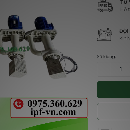
TƯ 
Hỗ t
ĐỘI
Kinh
Số lượng:
–