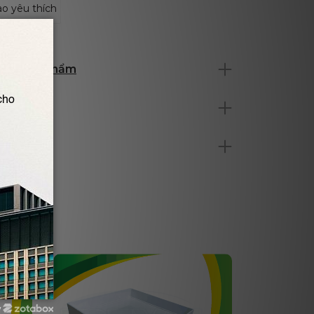
o yêu thích
 tiết sản phẩm
ch hàng
y