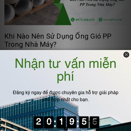
Khi Nào Nên Sử Dụng Ống Gió PP
Trong Nhà Máy?
Đồng Hữu Cảnh
21/07/2026
Ống Gió PP
là giải pháp dẫn khí được nhiều nhà máy lựa chọn
nhờ khả năng kháng hóa chất, chống ăn mòn và độ kín cao.
Tìm hiểu khi nào nên sử dụng ống gió PP để tối ưu hiệu quả
vận hành và tuổi thọ hệ thống.
ĐỌC TIẾP