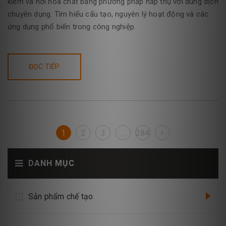
kiềm và hơi hóa chất bằng phương pháp hấp thụ với dung dịch
chuyên dụng. Tìm hiểu cấu tạo, nguyên lý hoạt động và các
ứng dụng phổ biến trong công nghiệp.
ĐỌC TIẾP
1
2
3
...
284
DANH MỤC
Sản phẩm chế tạo