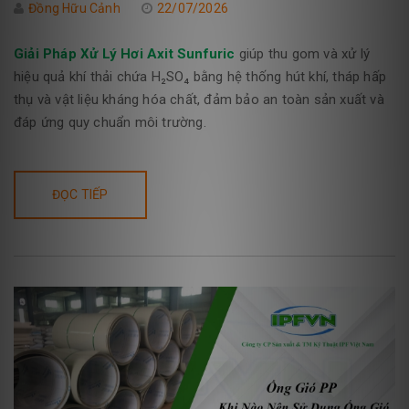
Đồng Hữu Cảnh
22/07/2026
Giải Pháp Xử Lý Hơi Axit Sunfuric
giúp thu gom và xử lý
hiệu quả khí thải chứa H₂SO₄ bằng hệ thống hút khí, tháp hấp
thụ và vật liệu kháng hóa chất, đảm bảo an toàn sản xuất và
đáp ứng quy chuẩn môi trường.
ĐỌC TIẾP