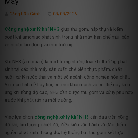
Máy
Đồng Hữu Cảnh
08/08/2026
Công nghệ xử lý khí NH3
giúp thu gom, hấp thụ và kiểm
soát khí amoniac phát sinh trong nhà máy, hạn chế mùi, bảo
vệ người lao động và môi trường.
Khí NH3 (amoniac) là một trong những loại khí thường phát
sinh tại các nhà máy sản xuất, chế biến thực phẩm, chăn
nuôi, xử lý nước thải và một số ngành công nghiệp hóa chất.
Với đặc tính dễ bay hơi, có mùi khai mạnh và có thể gây kích
ứng khi nồng độ cao, NH3 cần được thu gom và xử lý phù hợp
trước khi phát tán ra môi trường.
Việc lựa chọn
công nghệ xử lý khí NH3
cần dựa trên nồng
độ khí, lưu lượng, nhiệt độ, điều kiện vận hành và đặc điểm
nguồn phát sinh. Trong đó, hệ thống hút thu gom kết hợp