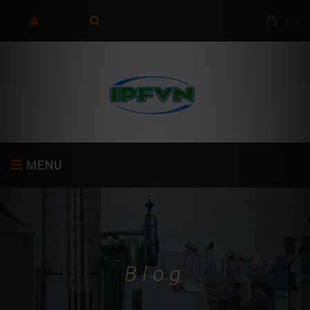
(
0
)
MENU
TRANG CHỦ
GIỚI THIỆU
SẢN PHẨM
Blog