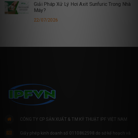
Giải Pháp Xử Lý Hơi Axit Sunfuric Trong Nhà
Máy?
22/07/2026
CÔNG TY CP SẢN XUẤT & TM KỸ THUẬT IPF VIỆT NAM
Giấy phép kinh doanh số 0110862598 do sở kế hoạch và