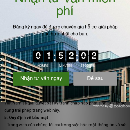
hướng dẫn hoặc thông báo hủy đơn hàng đó cho quý khách.
Chúng tôi cũng có quyền từ chối hoặc hủy bỏ bất kỳ đơn hàng
nào dù đơn hàng đó đã hay chưa được xác nhận hoặc đã bị
thanh toán.
3. Thương hiệu và bản quyền
- Mọi quyền sở hữu trí tuệ (đã đăng ký hoặc chưa đăng ký), nội
dung thông tin và tất cả các thiết kế, văn bản, đồ họa, phần mềm,
hình ảnh, video, âm nhạc, âm thanh, biên dịch phần mềm, mã
nguồn và phần mềm cơ bản đều là tài sản của chúng tôi. Toàn bộ
nội dung của trang web được bảo vệ bởi luật bản quyền của Việt
Nam và các công ước quốc tế. Bản quyền đã được bảo lưu.
4. Quyền pháp lý
- Các điều kiện, điều khoản và nội dung của trang web này được
điều chỉnh bởi luật pháp Việt Nam và Tòa án có thẩm quyền tại
Việt Nam sẽ giải quyết bất kỳ tranh chấp nào phát sinh từ việc sử
Powered by
dụng trái phép trang web này.
Zotabox
5. Quy định về bảo mật
- Trang web của chúng tôi coi trọng việc bảo mật thông tin và sử