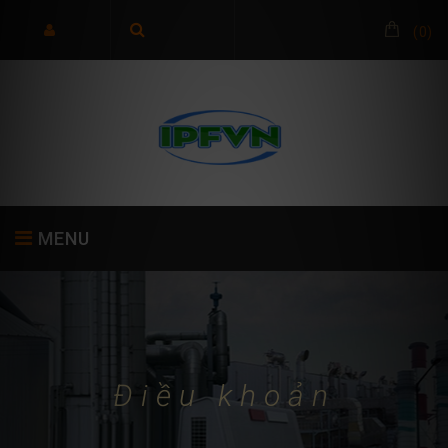
(
0
)
MENU
TRANG CHỦ
GIỚI THIỆU
SẢN PHẨM
Điều khoản