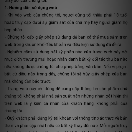
thay đổi của chúng tôi.
1. Hướng dẫn sử dụng web
- Khi vào web của chúng tôi, người dùng tối thiểu phải 18 tuổi
hoặc truy cập dưới sự giám sát của cha mẹ hay người giám hộ
hợp pháp.
- Chúng tôi cấp giấy phép sử dụng để bạn có thể mua sắm trên
web trong khuôn khổ điều khoản và điều kiện sử dụng đã đề ra.
- Nghiêm cấm sử dụng bất kỳ phần nào của trang web này với
mục đích thương mại hoặc nhân danh bất kỳ đối tác thứ ba nào
nếu không được chúng tôi cho phép bằng văn bản. Nếu vi phạm
bất cứ điều nào trong đây, chúng tôi sẽ hủy giấy phép của bạn
mà không cần báo trước.
- Trang web này chỉ dùng để cung cấp thông tin sản phẩm chứ
chúng tôi không phải nhà sản xuất nên những nhận xét hiển thị
trên web là ý kiến cá nhân của khách hàng, không phải của
chúng tôi.
- Quý khách phải đăng ký tài khoản với thông tin xác thực về bản
thân và phải cập nhật nếu có bất kỳ thay đổi nào. Mỗi người truy