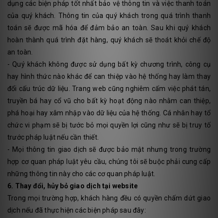
dụng các biện pháp tốt nhất bảo vệ thông tin và việc thanh toán
của quý khách. Thông tin của quý khách trong quá trình thanh
toán sẽ được mã hóa để đảm bảo an toàn. Sau khi quý khách
hoàn thành quá trình đặt hàng, quý khách sẽ thoát khỏi chế độ
an toàn.
- Quý khách không được sử dụng bất kỳ chương trình, công cụ
hay hình thức nào khác để can thiệp vào hệ thống hay làm thay
đổi cấu trúc dữ liệu. Trang web cũng nghiêm cấm việc phát tán,
truyền bá hay cổ vũ cho bất kỳ hoạt động nào nhằm can thiệp,
phá hoại hay xâm nhập vào dữ liệu của hệ thống. Cá nhân hay tổ
chức vi phạm sẽ bị tước bỏ mọi quyền lợi cũng như sẽ bị truy tố
trước pháp luật nếu cần thiết.
- Mọi thông tin giao dịch sẽ được bảo mật nhưng trong trường
hợp cơ quan pháp luật yêu cầu, chúng tôi sẽ buộc phải cung cấp
những thông tin này cho các cơ quan pháp luật.
6. Thay đổi, hủy bỏ giao dịch tại website
Trong mọi trường hợp, khách hàng đều có quyền chấm dứt giao
dịch nếu đã thực hiện các biện pháp sau đây: