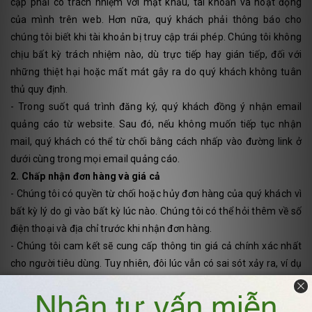
cập phải có trách nhiệm với mật khẩu, tài khoản và hoạt động
của mình trên web. Hơn nữa, quý khách phải thông báo cho
chúng tôi biết khi tài khoản bị truy cập trái phép. Chúng tôi không
chịu bất kỳ trách nhiệm nào, dù trực tiếp hay gián tiếp, đối với
những thiệt hại hoặc mất mát gây ra do quý khách không tuân
thủ quy định.
- Trong suốt quá trình đăng ký, quý khách đồng ý nhận email
quảng cáo từ website. Sau đó, nếu không muốn tiếp tục nhận
mail, quý khách có thể từ chối bằng cách nhấp vào đường link ở
dưới cùng trong mọi email quảng cáo.
2. Chấp nhận đơn hàng và giá cả
- Chúng tôi có quyền từ chối hoặc hủy đơn hàng của quý khách vì
bất kỳ lý do gì vào bất kỳ lúc nào. Chúng tôi có thể hỏi thêm về số
điện thoại và địa chỉ trước khi nhận đơn hàng.
- Chúng tôi cam kết sẽ cung cấp thông tin giá cả chính xác nhất
cho người tiêu dùng. Tuy nhiên, đôi lúc vẫn có sai sót xảy ra, ví dụ
như trường hợp giá sản phẩm không hiển thị chính xác trên trang
web hoặc sai giá, tùy theo từng trường hợp chúng tôi sẽ liên hệ