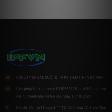
CÔNG TY CP SẢN XUẤT & TM KỸ THUẬT IPF VIỆT NAM
Giấy phép kinh doanh số 0110862598 do sở kế hoạch và
đầu tư thành phố Hà Nội cấp ngày 15/10/2024
Địa chỉ: Số nhà 11, ngách 1111/43, đường 72, Thôn Ngãi