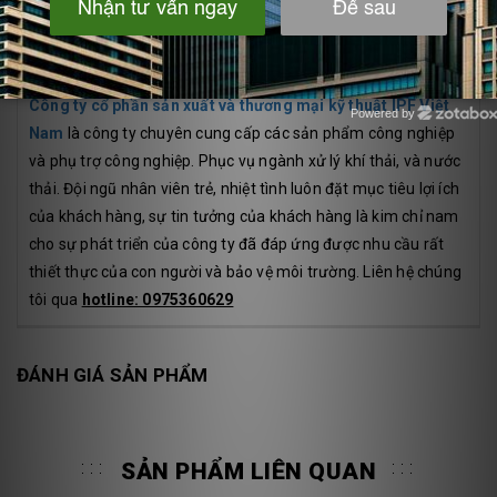
Quạt được dùng hút khí độc cho phòng thí nghiệm,phòng
học.hút hơi hóa chất dây chuyền mạ,dây chuyền điện hóa
....mùi mực in...
Công ty cổ phần sản xuất và thương mại kỹ thuật IPF Việt
Powered by
Zotabox
Nam
là công ty chuyên cung cấp các sản phẩm công nghiệp
và phụ trợ công nghiệp. Phục vụ ngành xử lý khí thải, và nước
thải. Đội ngũ nhân viên trẻ, nhiệt tình luôn đặt mục tiêu lợi ích
của khách hàng, sự tin tưởng của khách hàng là kim chỉ nam
cho sự phát triển của công ty đã đáp ứng được nhu cầu rất
thiết thực của con người và bảo vệ môi trường. Liên hệ chúng
tôi qua
hotline: 0975360629
ĐÁNH GIÁ SẢN PHẨM
SẢN PHẨM LIÊN QUAN