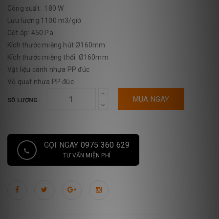
Công suất : 180 W
Lưu lượng:1100 m3/giờ
Cột áp: 450 Pa
Kích thước miệng hút Ø160mm
Kích thước miệng thổi: Ø160mm
Vật liệu cánh nhựa PP đúc
Vỏ quạt nhựa PP đúc
MUA NGAY
SỐ LƯỢNG:
GỌI NGAY 0975 360 629
TƯ VẤN MIỄN PHÍ