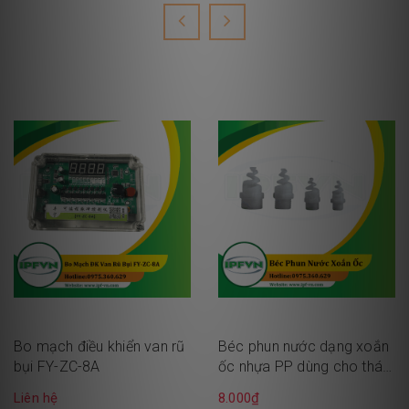
Bo mạch điều khiển van rũ
Béc phun nước dạng xoắn
bụi FY-ZC-8A
ốc nhựa PP dùng cho tháp
xử lý khí thải
Liên hệ
8.000₫