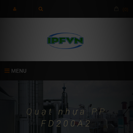
(
0
)
MENU
TRANG CHỦ
GIỚI THIỆU
SẢN PHẨM
Quạt nhựa PP
FD200A2