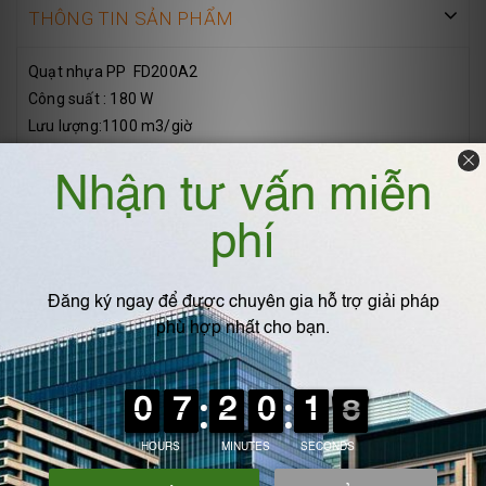
THÔNG TIN SẢN PHẨM
Quạt nhựa PP FD200A2
Công suất : 180 W
Lưu lượng:1100 m3/giờ
Cột áp: 450 Pa
Kích thước miệng hút Ø160mm
Kích thước miệng thổi: Ø160mm
Vật liệu cánh nhựa PP đúc
Vỏ quạt nhựa PP đúc
Bảng thông số kích thước: