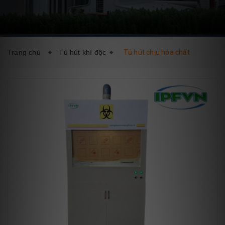
DỊCH VỤ
BLOG
LIÊN HỆ
Trang chủ
Tủ hút khí độc
Tủ hút chịu hóa chất