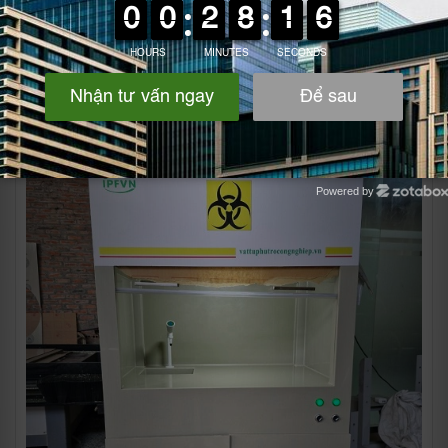
Chậu rửa bằng nhựa PP ( 200*200*250mm) đường thoát
nước D48mm
Hình ảnh thực tế
Powered by
Zotabox