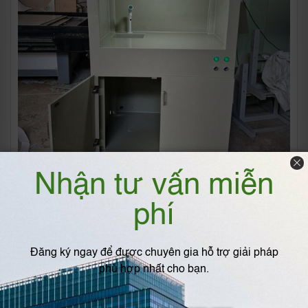
Thông số kỹ thuật
Kích thước: ( Rộng*Cao*Sâu) 1200*2200*850mm
Quạt hút công suất 0.25kw
Tốc độ 0.3-0.6 m/s
Có vòi rửa vòi 1 khóa ( 2 khóa ) theo tiêu chuẩn