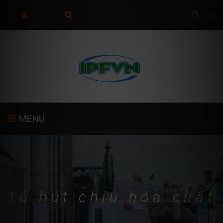
(
0
)
MENU
TRANG CHỦ
GIỚI THIỆU
SẢN PHẨM
Tủ hút chịu hóa chất