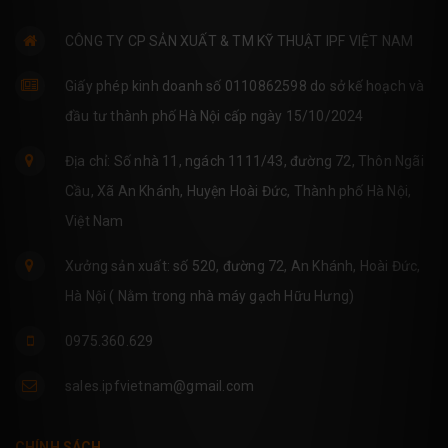
CÔNG TY CP SẢN XUẤT & TM KỸ THUẬT IPF VIỆT NAM
Giấy phép kinh doanh số 0110862598 do sở kế hoạch và
đầu tư thành phố Hà Nội cấp ngày 15/10/2024
Địa chỉ: Số nhà 11, ngách 1111/43, đường 72, Thôn Ngãi
Cầu, Xã An Khánh, Huyện Hoài Đức, Thành phố Hà Nội,
Việt Nam
Xưởng sản xuất: số 520, đường 72, An Khánh, Hoài Đức,
Hà Nội ( Nằm trong nhà máy gạch Hữu Hưng)
0975.360.629
sales.ipfvietnam@gmail.com
CHÍNH SÁCH