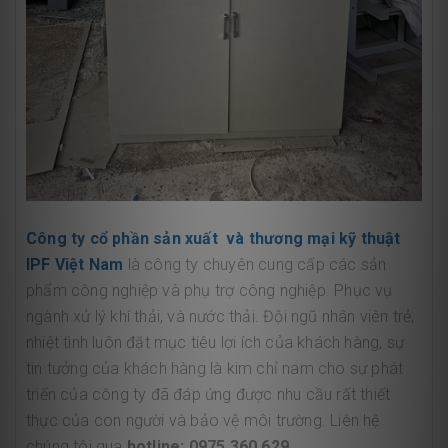
Công ty cổ phần sản xuất và thương mại kỹ thuật
IPF Việt Nam
là công ty chuyên cung cấp các sản
phẩm công nghiệp và phụ trợ công nghiệp. Phục vụ
ngành xử lý khí thải, và nước thải. Đội ngũ nhân viên trẻ,
nhiệt tình luôn đặt mục tiêu lợi ích của khách hàng, sự
tin tưởng của khách hàng là kim chỉ nam cho sự phát
triển của công ty đã đáp ứng được nhu cầu rất thiết
thực của con người và bảo vệ môi trường. Liên hệ
chúng tôi qua
hotline: 0975.360.629