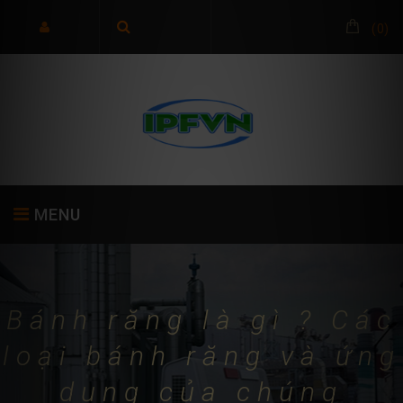
(
0
)
MENU
TRANG CHỦ
GIỚI THIỆU
SẢN PHẨM
Bánh răng là gì ? Các
loại bánh răng và ứng
dụng của chúng