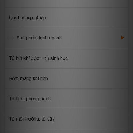
Quạt công nghiệp
Sản phẩm kinh doanh
Tủ hút khí độc – tủ sinh học
Bơm màng khí nén
Thiết bị phòng sạch
Tủ môi trường, tủ sấy