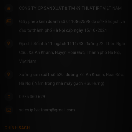
CÔNG TY CP SẢN XUẤT & TM KỸ THUẬT IPF VIỆT NAM
Giấy phép kinh doanh số 0110862598 do sở kế hoạch và
đầu tư thành phố Hà Nội cấp ngày 15/10/2024
Địa chỉ: Số nhà 11, ngách 1111/43, đường 72, Thôn Ngãi
Cầu, Xã An Khánh, Huyện Hoài Đức, Thành phố Hà Nội,
Việt Nam
Xưởng sản xuất: số 520, đường 72, An Khánh, Hoài Đức,
Hà Nội ( Nằm trong nhà máy gạch Hữu Hưng)
0975.360.629
sales.ipfvietnam@gmail.com
CHÍNH SÁCH