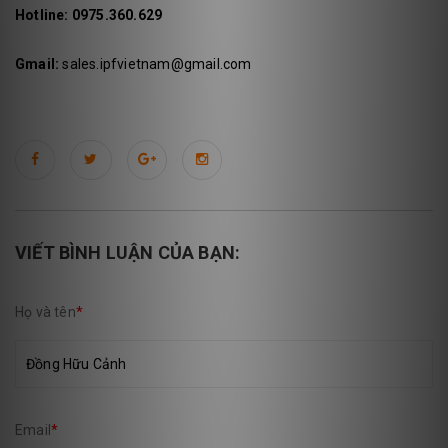
Hotline:
0975.360.629
Gmail:
sales.ipfvietnam@gmail.com
VIẾT BÌNH LUẬN CỦA BẠN:
Họ và tên
*
Email
*