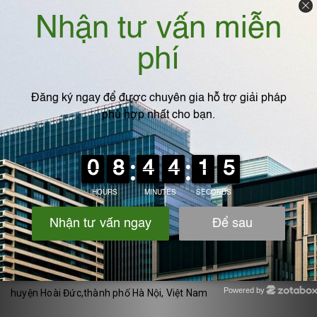
sát. Trong khi bánh vít thường làm bởi chất liệu mềm.
Xem thêm:
Sản phẩm cơ khí và những lưu ý khi lựa chọn
sản phẩm cơ khí
Trên đây là các loại bánh răng và ứng dụng của chúng, hy vọng
sẽ giúp bạn có những kiến thức bổ ích về sản phẩm và đưa ra lựa
chọn phù hợp trong chọn mua và lắp đặt bánh răng. Nếu bạn
đang có nhu cầu mua
các sản phẩm cơ
khí
hay
các sản phẩm
bổ trợ công nghiệp khác
hãy liên hệ với
IPF Việt Nam
nhé !
Thông tin liên hệ:
CÔNG TY TNHH KỸ THUẬT IPF VIỆT NAM
Địa chỉ:
Số nhà 11 ngách 1111/43, thôn Ngãi Cầu, xã An Khánh,
Powered by
huyện Hoài Đức,thành phố Hà Nội, Việt Nam
Zotabox