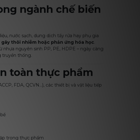
trong ngành chế biến
iệu, nước sạch, dung dịch tẩy rửa hay phụ gia
ng gây thôi nhiễm hoặc phản ứng hóa học
.
 từ nhựa nguyên sinh PP, PE, HDPE – ngày càng
g truyền thống.
 an toàn thực phẩm
P, FDA, QCVN...), các thiết bị và vật liệu tiếp
 bể
gặp trong thực phẩm