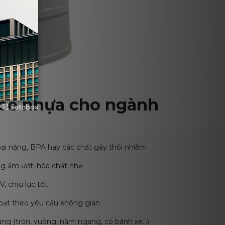
 bể nhựa cho ngành
y
ại nặng, BPA hay các chất gây thôi nhiễm
ng ẩm ướt, hóa chất nhẹ
, chịu lực tốt
oạt theo yêu cầu không gian
dáng (tròn, vuông, nằm ngang, có bánh xe…)