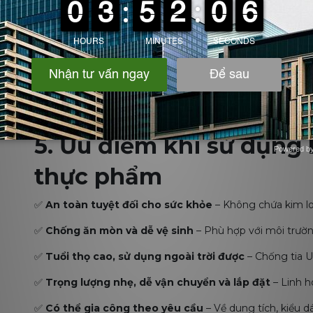
5. Ưu điểm khi sử dụng
Powered b
Zotabox
thực phẩm
✅
An toàn tuyệt đối cho sức khỏe
– Không chứa kim lo
✅
Chống ăn mòn và dễ vệ sinh
– Phù hợp với môi trườ
✅
Tuổi thọ cao, sử dụng ngoài trời được
– Chống tia UV
✅
Trọng lượng nhẹ, dễ vận chuyển và lắp đặt
– Linh h
✅
Có thể gia công theo yêu cầu
– Về dung tích, kiểu 