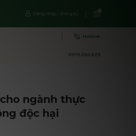
0
Đăng nhập
/
Đăng ký
Hotline:
0975.360.629
 cho ngành thực
ông độc hại