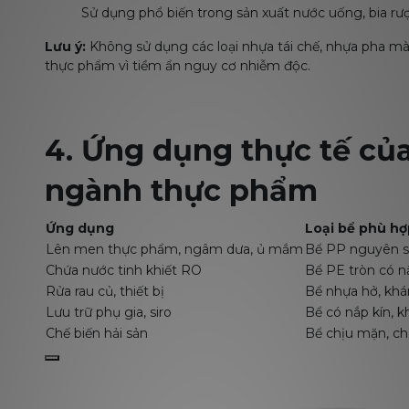
Sử dụng phổ biến trong sản xuất nước uống, bia rượu
Lưu ý:
Không sử dụng các loại nhựa tái chế, nhựa pha m
thực phẩm vì tiềm ẩn nguy cơ nhiễm độc.
4. Ứng dụng thực tế củ
ngành thực phẩm
Ứng dụng
Loại bể phù hợ
Lên men thực phẩm, ngâm dưa, ủ mắm
Bể PP nguyên s
Chứa nước tinh khiết RO
Bể PE tròn có n
Rửa rau củ, thiết bị
Bể nhựa hở, khá
Lưu trữ phụ gia, siro
Bể có nắp kín, 
Chế biến hải sản
Bể chịu mặn, chị