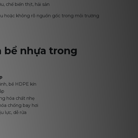
, chế biến thịt, hải sản
àu hoặc không rõ nguồn gốc trong môi trường
a bể nhựa trong
p
inh, bể HDPE kín
ắp
ng hóa chất nhẹ
khóa chống bay hơi
u lực, dễ rửa