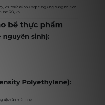
ày, với thiết kế phù hợp từng ứng dụng như lên
nước RO, v.v.
cho bể thực phẩm
e nguyên sinh):
ensity Polyethylene):
ng dịch ăn mòn nhẹ