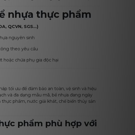
bể nhựa thực phẩm
FDA, QCVN, SGS…)
nhựa nguyên sinh
công theo yêu cầu
ứt hoặc chứa phụ gia độc hại
pháp tối ưu để đảm bảo an toàn, vệ sinh và hiệu
m sạch và đa dạng mẫu mã, bể nhựa đang ngày
thực phẩm, nước giải khát, chế biến thủy sản
thực phẩm phù hợp với