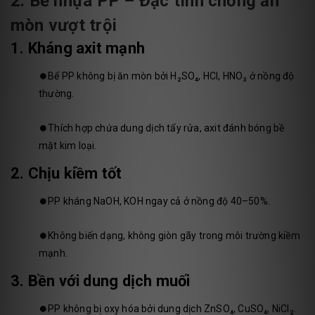
2. Bể nhựa PP – Đặc tính chống ăn
mòn vượt trội
1. Kháng axit mạnh
⏺️Bể PP không bị ăn mòn bởi H₂SO₄, HCl, HNO₃ ở nồng độ
thường.
⏺️Thích hợp chứa dung dịch tẩy rửa, axit đánh bóng bề
mặt kim loại.
2. Chịu kiềm tốt
⏺️PP kháng NaOH, KOH ngay cả ở nồng độ 40–50%.
⏺️Không biến dạng, không giòn gãy trong môi trường kiềm
mạnh.
3. Bền với dung dịch muối
⏺️PP không bị oxy hóa bởi dung dịch ZnSO₄, CuSO₄, NiCl₂.