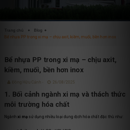
DỊCH VỤ
BLOG
LIÊN HỆ
Trang chủ
Blog
Bể nhựa PP trong xi mạ – chịu axit, kiềm, muối, bền hơn inox
Bể nhựa PP trong xi mạ – chịu axit,
kiềm, muối, bền hơn inox
Đồng Hữu Cảnh -
26/08/2025
1. Bối cảnh ngành xi mạ và thách thức
môi trường hóa chất
Ngành
xi mạ
sử dụng nhiều loại dung dịch hóa chất đặc thù như: