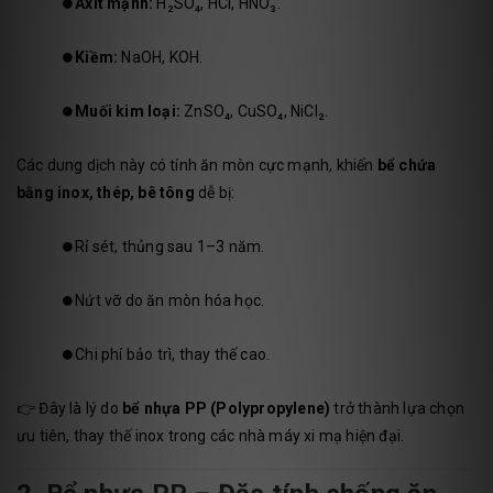
⏺️
Axit mạnh:
H₂SO₄, HCl, HNO₃.
⏺️
Kiềm:
NaOH, KOH.
⏺️
Muối kim loại:
ZnSO₄, CuSO₄, NiCl₂.
Các dung dịch này có tính ăn mòn cực mạnh, khiến
bể chứa
bằng inox, thép, bê tông
dễ bị:
⏺️Rỉ sét, thủng sau 1–3 năm.
⏺️Nứt vỡ do ăn mòn hóa học.
⏺️Chi phí bảo trì, thay thế cao.
👉 Đây là lý do
bể nhựa PP (Polypropylene)
trở thành lựa chọn
ưu tiên, thay thế inox trong các nhà máy xi mạ hiện đại.