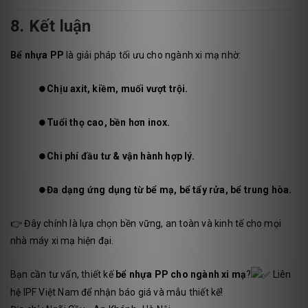
8. Kết luận
Bể nhựa PP
là giải pháp tối ưu cho ngành xi mạ nhờ:
⏺️
Chịu axit, kiềm, muối vượt trội.
⏺️
Tuổi thọ cao, bền hơn inox.
⏺️
Chi phí đầu tư & vận hành hợp lý.
⏺️
Đa dạng ứng dụng từ bể mạ, bể tẩy rửa, bể trung hòa.
👉 Đây chính là lựa chọn bền vững, an toàn và kinh tế cho mọi
nhà máy xi mạ hiện đại.
Bạn cần tư vấn, thiết kế
bể nhựa PP cho ngành xi mạ
?
Liên
hệ IPF Việt Nam để nhận báo giá và mẫu thiết kế!