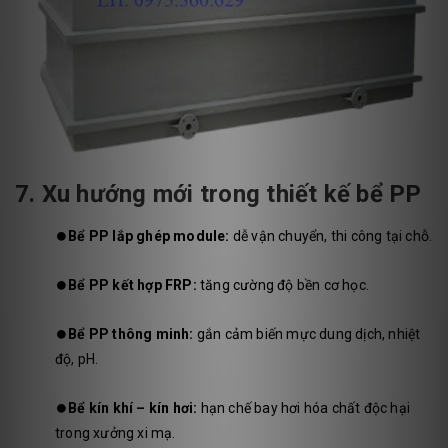
7. Xu hướng mới trong thiết kế bể PP
⏺️
Bể PP lắp ghép module:
dễ vận chuyển, thi công tại chỗ.
⏺️
Bể PP kết hợp FRP:
tăng cường độ bền cơ học.
⏺️
Bể PP thông minh:
gắn cảm biến mực dung dịch, nhiệt
độ, pH.
⏺️
Bể kín khí – kín hơi:
hạn chế bay hơi hóa chất độc hại
trong xưởng xi mạ.