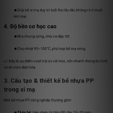
⏺️Giúp bể xi mạ duy trì tuổi thọ lâu dài, không rò rỉ muối
kim loại.
4. Độ bền cơ học cao
⏺️Nhẹ nhưng cứng, chịu va đập tốt.
⏺️Chịu nhiệt 90–100°C, phù hợp bể mạ nóng.
👉 Đây là ưu điểm vượt trội so với inox, vốn nhanh chóng bị rỉ sét
và ăn mòn điện hóa.
3. Cấu tạo & thiết kế bể nhựa PP
trong xi mạ
Một bể nhựa PP công nghiệp thường gồm:
⏺️
Thân bể:
hàn ghép từ tấm PP dày 10–20 mm.