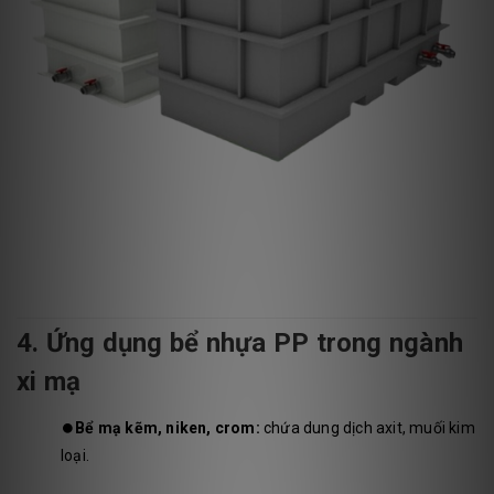
4. Ứng dụng bể nhựa PP trong ngành
xi mạ
⏺️
Bể mạ kẽm, niken, crom:
chứa dung dịch axit, muối kim
loại.