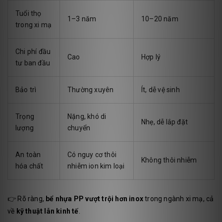
Tuổi thọ
1–3 năm
10–20 năm
trong xi mạ
Chi phí đầu
Cao
Hợp lý
tư ban đầu
Bảo trì
Thường xuyên
Ít, dễ vệ sinh
Trọng
Nặng, khó di
Nhẹ, dễ lắp đặt
lượng
chuyển
An toàn
Có nguy cơ thôi
Không thôi nhiễm
hóa chất
nhiễm ion kim loại
👉 Rõ ràng,
bể nhựa PP vượt trội hơn inox
trong ngành xi mạ, cả
về
kỹ thuật lẫn kinh tế
.