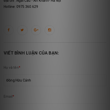
Địa chỉ : Ngãi Cầu - An Khánh- Hà Nội
Hotline: 0975.360.629
VIẾT BÌNH LUẬN CỦA BẠN:
Họ và tên
*
Email
*