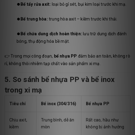
⏺️
Bể tẩy rửa axit:
loại bỏ gỉ sét, bụi kim loại trước khi mạ.
⏺️
Bể trung hòa:
trung hòa axit – kiềm trước khi thải.
⏺️
Bể chứa dung dịch hoàn thiện:
lưu trữ dung dịch đánh
bóng, thụ động hóa bề mặt.
👉 Trong mọi công đoạn,
bể nhựa PP
đảm bảo an toàn, không rò
rỉ, không thôi nhiễm tạp chất vào sản phẩm xi mạ.
5. So sánh bể nhựa PP và bể inox
trong xi mạ
Tiêu chí
Bể inox (304/316)
Bể nhựa PP
Chịu axit,
Trung bình, dễ ăn
Rất cao, hầu như
kiềm
mòn
không bị ảnh hưởng