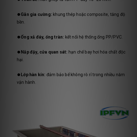
⏺️
Gân gia cường:
khung thép hoặc composite, tăng độ
bền.
⏺️
Ống xả đáy, ống tràn:
kết nối hệ thống ống PP/PVC.
⏺️
Nắp đậy, cửa quan sát:
hạn chế bay hơi hóa chất độc
hại.
⏺️
Lớp hàn kín:
đảm bảo bể không rò rỉ trong nhiều năm
vận hành.