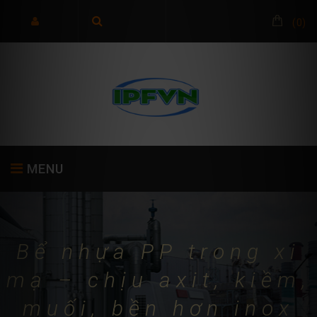
(
0
)
MENU
TRANG CHỦ
GIỚI THIỆU
SẢN PHẨM
Bể nhựa PP trong xi
mạ – chịu axit, kiềm,
muối, bền hơn inox