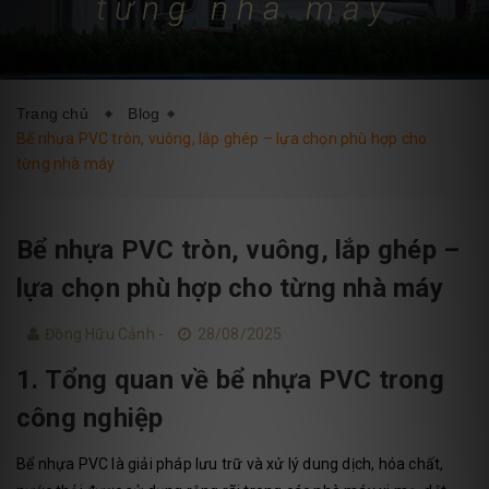
từng nhà máy
DỊCH VỤ
BLOG
LIÊN HỆ
Trang chủ
Blog
Bể nhựa PVC tròn, vuông, lắp ghép – lựa chọn phù hợp cho
từng nhà máy
Bể nhựa PVC tròn, vuông, lắp ghép –
lựa chọn phù hợp cho từng nhà máy
Đồng Hữu Cảnh -
28/08/2025
1. Tổng quan về bể nhựa PVC trong
công nghiệp
Bể nhựa PVC là giải pháp lưu trữ và xử lý dung dịch, hóa chất,