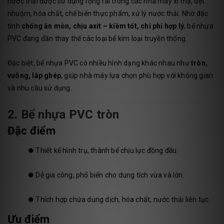
nước thải được sử dụng rộng rãi trong các nhà máy xi mạ, dệt
nhuộm, hóa chất, chế biến thực phẩm, xử lý nước thải. Nhờ đặc
tính
chống ăn mòn, chịu axit – kiềm tốt, chi phí hợp lý
, bể nhựa
PVC đang dần thay thế các loại bể kim loại truyền thống.
Đặc biệt, bể nhựa PVC có nhiều hình dạng khác nhau như
tròn,
vuông, lắp ghép
, giúp nhà máy lựa chọn phù hợp với không gian
và nhu cầu sử dụng.
2. Bể nhựa PVC tròn
Đặc điểm
⏺️
Thiết kế hình trụ, thành bể chịu lực đồng đều.
⏺️
Dễ gia công, phổ biến cho dung tích vừa và lớn.
⏺️
Thích hợp chứa dung dịch, hóa chất, nước thải liên tục.
Ưu điểm