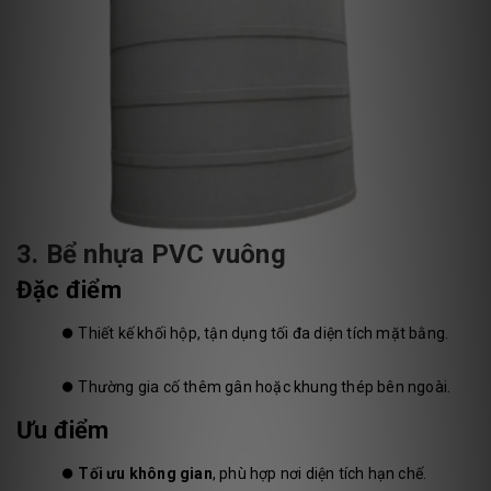
3. Bể nhựa PVC vuông
Đặc điểm
⏺️
Thiết kế khối hộp, tận dụng tối đa diện tích mặt bằng.
⏺️
Thường gia cố thêm gân hoặc khung thép bên ngoài.
Ưu điểm
⏺️
Tối ưu không gian
, phù hợp nơi diện tích hạn chế.