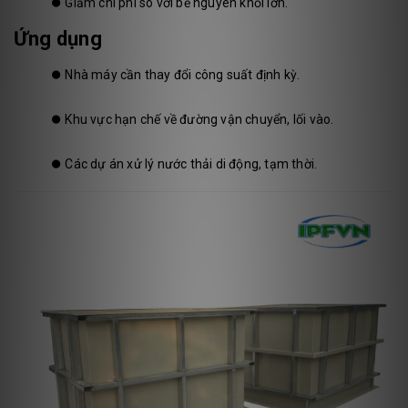
⏺️
Giảm chi phí so với bể nguyên khối lớn.
Ứng dụng
⏺️
Nhà máy cần thay đổi công suất định kỳ.
⏺️
Khu vực hạn chế về đường vận chuyển, lối vào.
⏺️
Các dự án xử lý nước thải di động, tạm thời.