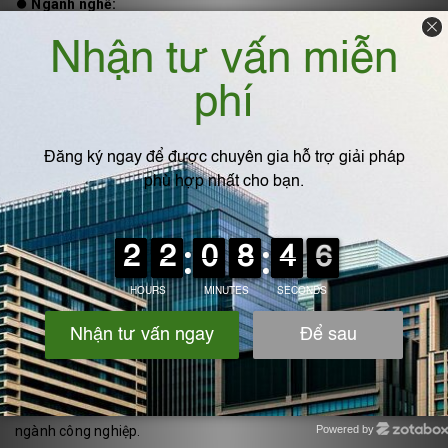
⏺️
Ngành nghề:
✅Xi mạ, hóa chất → bể tròn hoặc vuông có gia cố.
✅Dệt nhuộm, thực phẩm → bể vuông hoặc lắp ghép.
✅Xử lý nước thải → cả 3 loại, tùy công suất và không gian.
6. Kết luận
Bể nhựa PVC tròn, vuông, lắp ghép
đều có những ưu thế riêng,
phù hợp với từng điều kiện nhà máy. Việc lựa chọn đúng loại bể
giúp tối ưu diện tích, chi phí và đảm bảo hiệu quả lưu trữ, xử lý
hóa chất, nước thải công nghiệp.
📞
Liên hệ IPF Việt Nam
để được tư vấn và gia công bể nhựa
PVC theo yêu cầu – thiết kế chuẩn kỹ thuật, tối ưu cho từng
Powered by
ngành công nghiệp.
Zotabox