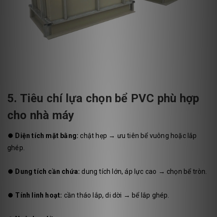
5. Tiêu chí lựa chọn bể PVC phù hợp
cho nhà máy
⏺️
Diện tích mặt bằng:
chật hẹp → ưu tiên bể vuông hoặc lắp
ghép.
⏺️
Dung tích cần chứa:
dung tích lớn, áp lực cao → chọn bể tròn.
⏺️
Tính linh hoạt:
cần tháo lắp, di dời → bể lắp ghép.