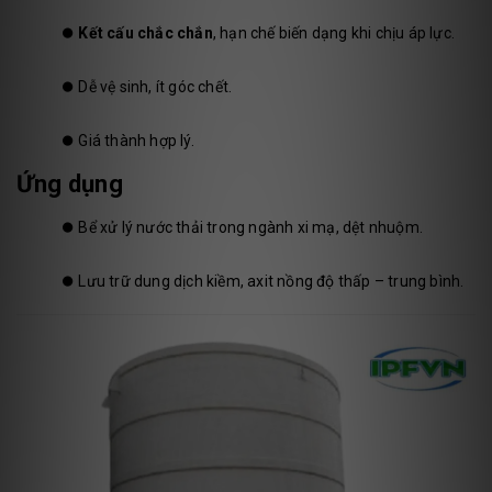
⏺️
Kết cấu chắc chắn
, hạn chế biến dạng khi chịu áp lực.
⏺️
Dễ vệ sinh, ít góc chết.
⏺️
Giá thành hợp lý.
Ứng dụng
⏺️
Bể xử lý nước thải trong ngành xi mạ, dệt nhuộm.
⏺️
Lưu trữ dung dịch kiềm, axit nồng độ thấp – trung bình.