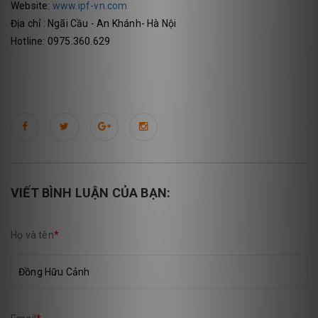
Website:
www.ipf-vn.com
Địa chỉ : Ngãi Cầu - An Khánh- Hà Nội
Hotline: 0975.360.629
VIẾT BÌNH LUẬN CỦA BẠN:
Họ và tên
*