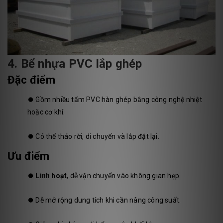
4. Bể nhựa PVC lắp ghép
Đặc điểm
⏺️
Gồm nhiều tấm PVC hàn ghép bằng công nghệ nhiệt
hoặc cơ khí.
⏺️
Có thể tháo rời, di chuyển và lắp đặt lại.
Ưu điểm
⏺️
Linh hoạt
, dễ vận chuyển vào không gian hẹp.
⏺️
Dễ mở rộng dung tích khi cần nâng công suất.