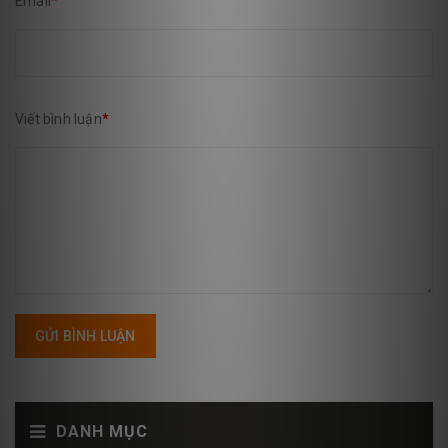
Email
*
Viết bình luận
*
GỬI BÌNH LUẬN
DANH MỤC