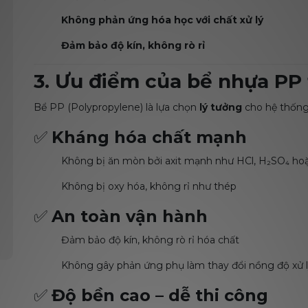
Không phản ứng hóa học với chất xử lý
Đảm bảo độ kín, không rò rỉ
3. Ưu điểm của bể nhựa PP
Bể PP (Polypropylene) là lựa chọn
lý tưởng
cho hệ thống 
✅
Kháng hóa chất mạnh
Không bị ăn mòn bởi axit mạnh như HCl, H₂SO₄ h
Không bị oxy hóa, không rỉ như thép
✅
An toàn vận hành
Đảm bảo độ kín, không rò rỉ hóa chất
Không gây phản ứng phụ làm thay đổi nồng độ xử 
✅
Độ bền cao – dễ thi công