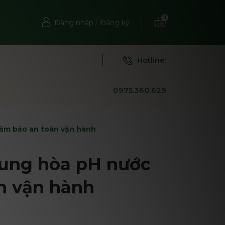
0
Đăng nhập
/
Đăng ký
Hotline:
0975.360.629
Đảm bảo an toàn vận hành
rung hòa pH nước
n vận hành