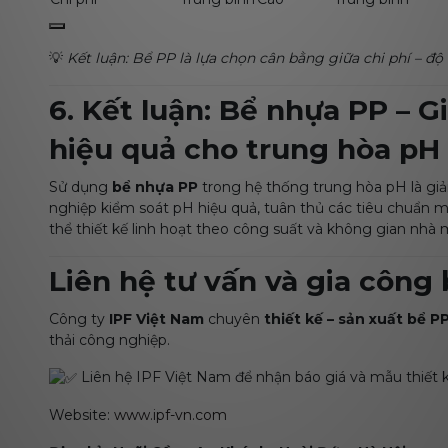
💡
Kết luận: Bể PP là lựa chọn cân bằng giữa chi phí – đ
6. Kết luận: Bể nhựa PP – G
hiệu quả cho trung hòa pH
Sử dụng
bể nhựa PP
trong hệ thống trung hòa pH là gi
nghiệp kiểm soát pH hiệu quả, tuân thủ các tiêu chuẩn mô
thể thiết kế linh hoạt theo công suất và không gian nhà
Liên hệ tư vấn và gia công
Công ty
IPF Việt Nam
chuyên
thiết kế – sản xuất bể P
thải công nghiệp.
Liên hệ IPF Việt Nam để nhận báo giá và mẫu thiết k
Website:
www.ipf-vn.com