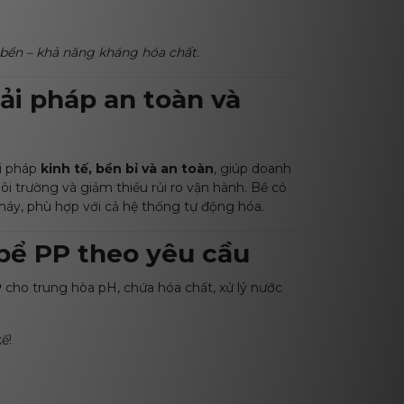
ộ bền – khả năng kháng hóa chất.
iải pháp an toàn và
ải pháp
kinh tế, bền bỉ và an toàn
, giúp doanh
i trường và giảm thiểu rủi ro vận hành. Bể có
 máy, phù hợp với cả hệ thống tự động hóa.
 bể PP theo yêu cầu
P
cho trung hòa pH, chứa hóa chất, xử lý nước
ế!