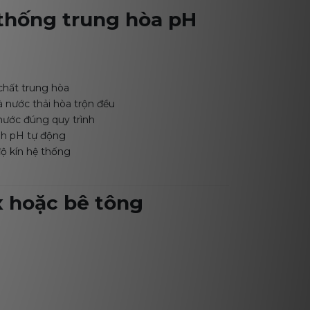
 thống trung hòa pH
chất trung hòa
 nước thải hòa trộn đều
ước đúng quy trình
ỉnh pH tự động
ộ kín hệ thống
ox hoặc bê tông