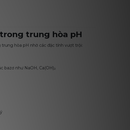
 trong trung hòa pH
trung hòa pH nhờ các đặc tính vượt trội:
oặc bazơ như NaOH, Ca(OH)₂
lý