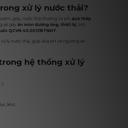
trong xử lý nước thải?
huộm, giấy, nước thải thường có pH
quá thấp
ng sẽ gây
ăn mòn đường ống, thiết bị
, ảnh
uẩn QCVN 40:2011/BTNMT
.
xử lý nước thải, giúp đưa pH về ngưỡng an
 trong hệ thống xử lý
…)
lọc, khử