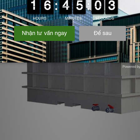
Powered b
Zotabox