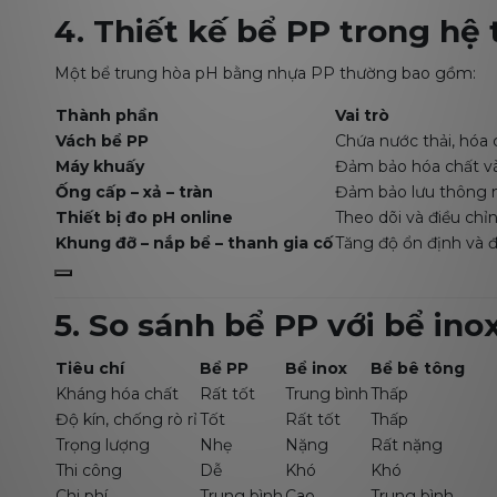
4. Thiết kế bể PP trong hệ
Một bể trung hòa pH bằng nhựa PP thường bao gồm:
Thành phần
Vai trò
Vách bể PP
Chứa nước thải, hóa 
Máy khuấy
Đảm bảo hóa chất và
Ống cấp – xả – tràn
Đảm bảo lưu thông n
Thiết bị đo pH online
Theo dõi và điều ch
Khung đỡ – nắp bể – thanh gia cố
Tăng độ ổn định và đ
5. So sánh bể PP với bể in
Tiêu chí
Bể PP
Bể inox
Bể bê tông
Kháng hóa chất
Rất tốt
Trung bình
Thấp
Độ kín, chống rò rỉ
Tốt
Rất tốt
Thấp
Trọng lượng
Nhẹ
Nặng
Rất nặng
Thi công
Dễ
Khó
Khó
Chi phí
Trung bình
Cao
Trung bình