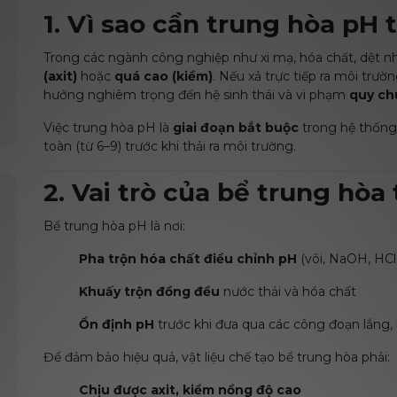
1. Vì sao cần trung hòa pH 
Trong các ngành công nghiệp như xi mạ, hóa chất, dệt n
(axit)
hoặc
quá cao (kiềm)
. Nếu xả trực tiếp ra môi trườ
hưởng nghiêm trọng đến hệ sinh thái và vi phạm
quy ch
Việc trung hòa pH là
giai đoạn bắt buộc
trong hệ thống 
toàn (từ 6–9) trước khi thải ra môi trường.
2. Vai trò của bể trung hòa
Bể trung hòa pH là nơi:
Pha trộn hóa chất điều chỉnh pH
(vôi, NaOH, HCl
Khuấy trộn đồng đều
nước thải và hóa chất
Ổn định pH
trước khi đưa qua các công đoạn lắng, 
Để đảm bảo hiệu quả, vật liệu chế tạo bể trung hòa phải:
Chịu được axit, kiềm nồng độ cao