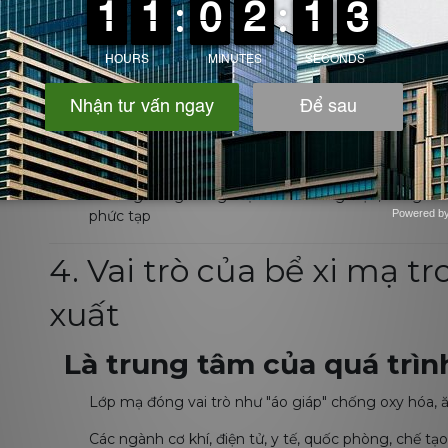
Ví dụ:
Mạ niken: Ni²⁺ + 2e⁻ → Ni (bám lên catot)
Mạ kẽm: Zn²⁺ + 2e⁻ → Zn (bám lên catot)
Bể mạ hóa học (chemical/el
Không cần điện, phản ứng xảy ra nhờ tác nhân khử c
Thường dùng trong mạ niken không điện, đồng hóa 
phức tạp
Powered b
Zotabox
4. Vai trò của bể xi mạ t
xuất
Là trung tâm của quá trình
Lớp mạ đóng vai trò như "áo giáp" chống oxy hóa, 
Các ngành cơ khí, điện tử, y tế, quốc phòng, chế t