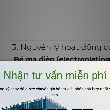
3. Nguyên lý hoạt động c
Bể mạ điện (electroplating
Sử dụng dòng điện một chiều để thúc đẩy phản ứng điệ
Anot bị hòa tan vào dung dịch
Các ion kim loại từ dung dịch bám vào bề mặt sản 
Các yếu tố ảnh hưởng: cường độ dòng điện, nồng độ
thời gian