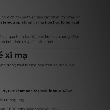
dung dịch mạ và thực hiện các phản ứng mạ lên
n (electroplating)
và
mạ hóa học (chemical
diễn ra quá trình tạo lớp phủ kim loại mỏng, đều,
 và tính thẩm mỹ của sản phẩm.
bể xi mạ
ịnh trong môi trường hóa chất ăn mòn, điện
, PE, FRP (composite)
hoặc
inox 304/316
 liệu tương ứng
m đến 2.000 mm hoặc theo yêu cầu