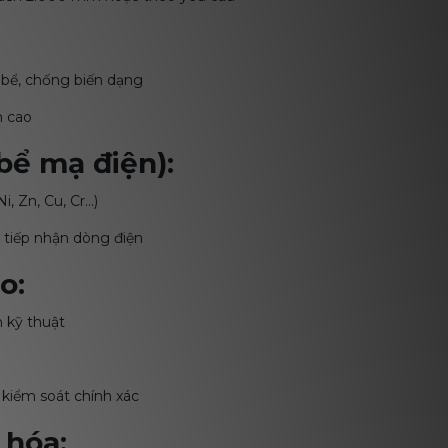
m bể, chống biến dạng
n cao
bể mạ điện):
 Zn, Cu, Cr...)
 tiếp nhận dòng điện
o:
h kỹ thuật
 kiểm soát chính xác
 hóa: