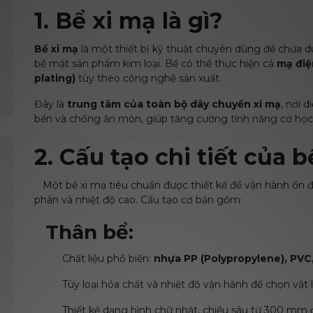
1. Bể xi mạ là gì?
Bể xi mạ
là một thiết bị kỹ thuật chuyên dùng để chứa 
bề mặt sản phẩm kim loại. Bể có thể thực hiện cả
mạ điệ
plating)
tùy theo công nghệ sản xuất.
Đây là
trung tâm của toàn bộ dây chuyền xi mạ
, nơi 
bền và chống ăn mòn, giúp tăng cường tính năng cơ học
2. Cấu tạo chi tiết của 
Một bể xi mạ tiêu chuẩn được thiết kế để vận hành ổn đ
phân và nhiệt độ cao. Cấu tạo cơ bản gồm:
Thân bể:
Chất liệu phổ biến:
nhựa PP (Polypropylene), PVC
Tùy loại hóa chất và nhiệt độ vận hành để chọn vật
Thiết kế dạng hình chữ nhật, chiều sâu từ 300 m