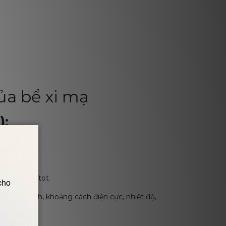
ủa bể xi mạ
):
n phân:
phẩm tại catot
 dung dịch, khoảng cách điện cực, nhiệt độ,