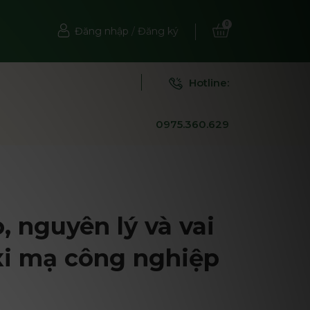
0
Đăng nhập
/
Đăng ký
Hotline:
0975.360.629
, nguyên lý và vai
xi mạ công nghiệp