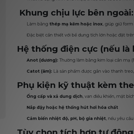
Khung chịu lực bên ngoài:
Làm bằng
thép mạ kẽm hoặc inox
, giúp giữ for
Đặc biệt cần thiết với bể dung tích lớn hoặc đặt trê
Hệ thống điện cực (nếu là 
Anot (dương):
Thường làm bằng kim loại cần mạ (Ni,
Catot (âm):
Là sản phẩm được gắn vào thanh treo,
Phụ kiện kỹ thuật kèm the
Ống cấp và xả dung dịch
, van điều khiển, mặt bíc
Nắp đậy hoặc hệ thống hút hơi hóa chất
Cảm biến nhiệt độ, pH, bộ gia nhiệt
, nếu yêu cầu
Tùy chọn tích hợp tự động