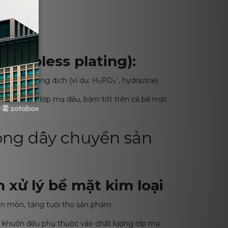
ectroless plating):
ó trong dung dịch (ví dụ: H₂PO₂⁻, hydrazine)
học – cho lớp mạ đều, bám tốt trên cả bề mặt
y
rong dây chuyền sản
 xử lý bề mặt kim loại
ăn mòn, tăng tuổi thọ sản phẩm
ạo khuôn đều phụ thuộc vào chất lượng lớp mạ