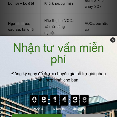
Bụi tro, khói
Lò hơi – Lò đốt
Khử khói, bụi mịn
cháy, SOx
Hấp thụ hơi VOCs
Ngành nhựa,
VOCs, bụi hữu
và mùi công
cao su, tái chế
cơ
nghiệp
Đặc biệt, khi
kết hợp ESP với tháp hấp phụ than hoạt tính hoặc
tháp hấp thụ
, hiệu quả xử lý
VOC, mùi và hơi dung môi có thể
đạt >99.5%
.
6. Lưu ý khi thiết kế và vận
hành bộ lọc tĩnh điện
⏺️
Chọn công suất phù hợp
với lưu lượng khí và nồng độ
khói thực tế.