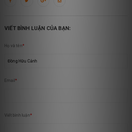
VIẾT BÌNH LUẬN CỦA BẠN:
Họ và tên
*
Email
*
Viết bình luận
*