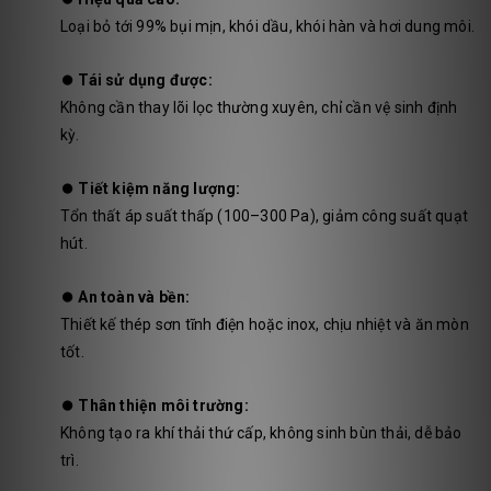
Loại bỏ tới 99% bụi mịn, khói dầu, khói hàn và hơi dung môi.
⏺️
Tái sử dụng được:
Không cần thay lõi lọc thường xuyên, chỉ cần vệ sinh định
kỳ.
⏺️
Tiết kiệm năng lượng:
Tổn thất áp suất thấp (100–300 Pa), giảm công suất quạt
hút.
⏺️
An toàn và bền:
Thiết kế thép sơn tĩnh điện hoặc inox, chịu nhiệt và ăn mòn
tốt.
⏺️
Thân thiện môi trường:
Không tạo ra khí thải thứ cấp, không sinh bùn thải, dễ bảo
trì.