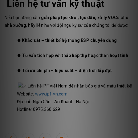
Liên hệ tư vấn kỹ thuật
Nếu bạn đang cần
giải pháp lọc khói, lọc dầu, xử lý VOCs cho
nhà xưởng
, hãy liên hệ với đội ngũ kỹ sư của chúng tôi để được:
⏺️
Khảo sát – thiết kế hệ thống ESP chuyên dụng
⏺️
Tư vấn tích hợp với tháp hấp thụ hoặc than hoạt tính
⏺️
Tối ưu chi phí – hiệu suất – diện tích lắp đặt
Liên hệ IPF Việt Nam để nhận báo giá và mẫu thiết kế!
Website:
www.ipf-vn.com
Địa chỉ : Ngãi Cầu - An Khánh- Hà Nội
Hotline: 0975.360.629