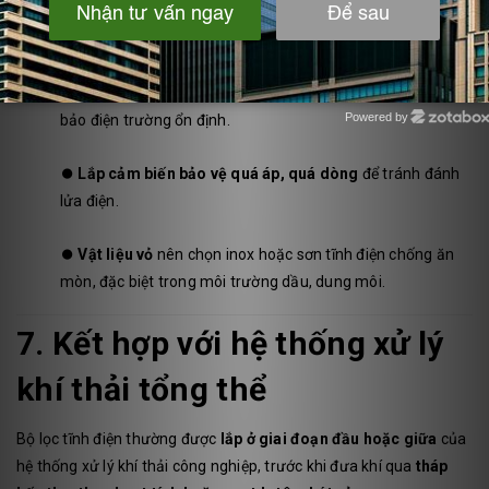
⏺️
Bố trí đồng đều dòng khí vào buồng ion hóa
, tránh
hiện tượng “by-pass” (khí đi tắt).
⏺️
Bảo trì định kỳ 2–4 tuần/lần
để rửa sạch bản cực, đảm
Powered by
bảo điện trường ổn định.
Zotabox
⏺️
Lắp cảm biến bảo vệ quá áp, quá dòng
để tránh đánh
lửa điện.
⏺️
Vật liệu vỏ
nên chọn inox hoặc sơn tĩnh điện chống ăn
mòn, đặc biệt trong môi trường dầu, dung môi.
7. Kết hợp với hệ thống xử lý
khí thải tổng thể
Bộ lọc tĩnh điện thường được
lắp ở giai đoạn đầu hoặc giữa
của
hệ thống xử lý khí thải công nghiệp, trước khi đưa khí qua
tháp