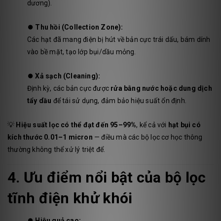
dương).
⏺️
Thu hồi (Collection Zone):
Các hạt đã mang điện bị hút về bản cực trái dấu, bám dính
vào bề mặt, tạo lớp bụi/dầu mỏng.
⏺️
Xả sạch (Cleaning):
Định kỳ, các bản cực được
rửa bằng nước hoặc dung dịch
tẩy dầu
để tái sử dụng, đảm bảo hiệu suất ổn định.
💡
Hiệu suất lọc có thể đạt đến 95–99%
, kể cả với
hạt bụi có
kích thước 0.01–1 micron
— điều mà các bộ lọc cơ học thông
thường không thể xử lý triệt để.
4. Ưu điểm nổi bật của bộ lọc
tĩnh điện khử khói
⏺️
Hiệu quả cao: