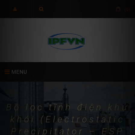
(
0
)
MENU
TRANG CHỦ
GIỚI THIỆU
SẢN PHẨM
Bộ lọc tĩnh điện khử
khói (Electrostatic
Precipitator – ESP