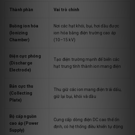
Thành phần
Vai trò chính
Buồng ion hóa
Nơi các hạt khói, bụi, hơi dầu được
(Ionizing
ion hóa bằng điện trường cao áp
Chamber)
(10–15 kV)
Điện cực phóng
Tạo điện trường mạnh để biến các
(Discharge
hạt trung tính thành ion mang điện
Electrode)
Bản cực thu
Thu giữ các ion mang điện trái dấu,
(Collecting
giữ lại bụi, khói và dầu
Plate)
Bộ cấp nguồn
Cung cấp dòng điện DC cao thế ổn
cao áp (Power
định, có hệ thống điều khiển tự động
Supply)