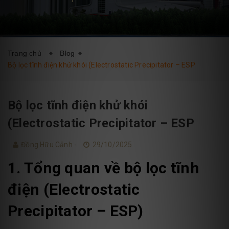
DỊCH VỤ
BLOG
LIÊN HỆ
Trang chủ
Blog
Bộ lọc tĩnh điện khử khói (Electrostatic Precipitator – ESP
Bộ lọc tĩnh điện khử khói
(Electrostatic Precipitator – ESP
Đồng Hữu Cảnh -
29/10/2025
1. Tổng quan về bộ lọc tĩnh
điện (Electrostatic
Precipitator – ESP)