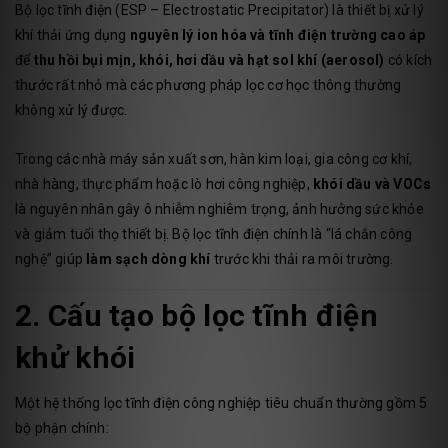
Bộ lọc tĩnh điện (ESP – Electrostatic Precipitator) là thiết bị xử lý
khí thải ứng dụng
nguyên lý ion hóa và tĩnh điện trường cao áp
để
thu hồi bụi mịn, khói, hơi dầu và hạt sol khí (aerosol)
có kích
thước rất nhỏ mà các phương pháp lọc cơ học thông thường
không xử lý được.
Trong các nhà máy sản xuất sơn, hàn kim loại, gia công cơ khí,
nhà hàng, thực phẩm hoặc lò hơi công nghiệp,
khói dầu và VOCs
là nguyên nhân gây ô nhiễm nghiêm trọng, ảnh hưởng sức khỏe
và giảm tuổi thọ thiết bị. Bộ lọc tĩnh điện chính là “lá chắn công
nghệ” giúp
làm sạch dòng khí
trước khi thải ra môi trường.
2. Cấu tạo bộ lọc tĩnh điện
khử khói
Một hệ thống lọc tĩnh điện công nghiệp tiêu chuẩn thường gồm 5
bộ phận chính: