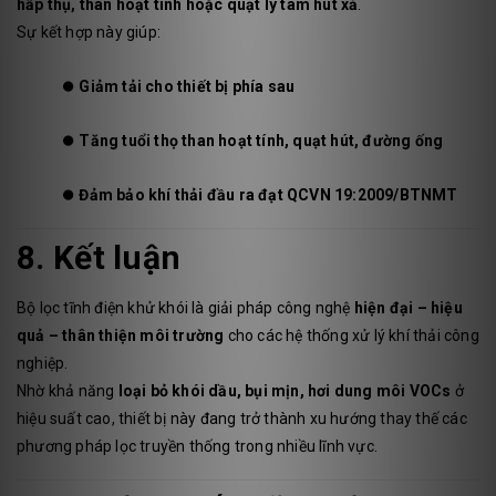
hấp thụ, than hoạt tính hoặc quạt ly tâm hút xả
.
Sự kết hợp này giúp:
⏺️
Giảm tải cho thiết bị phía sau
⏺️
Tăng tuổi thọ than hoạt tính, quạt hút, đường ống
⏺️
Đảm bảo khí thải đầu ra đạt QCVN 19:2009/BTNMT
8. Kết luận
Bộ lọc tĩnh điện khử khói là giải pháp công nghệ
hiện đại – hiệu
quả – thân thiện môi trường
cho các hệ thống xử lý khí thải công
nghiệp.
Nhờ khả năng
loại bỏ khói dầu, bụi mịn, hơi dung môi VOCs
ở
hiệu suất cao, thiết bị này đang trở thành xu hướng thay thế các
phương pháp lọc truyền thống trong nhiều lĩnh vực.