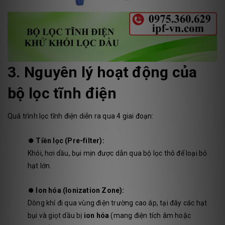
3. Nguyên lý hoạt động của
bộ lọc tĩnh điện
Quá trình lọc tĩnh điện diễn ra qua 4 giai đoạn:
⏺️
Tiền lọc (Pre-filter):
Khói, hơi dầu, bụi mịn được dẫn qua bộ lọc thô để loại bỏ
hạt lớn.
⏺️
Ion hóa (Ionization Zone):
Dòng khí đi qua vùng điện trường cao áp, tại đây các hạt
bụi và giọt dầu bị
ion hóa
(mang điện tích âm hoặc