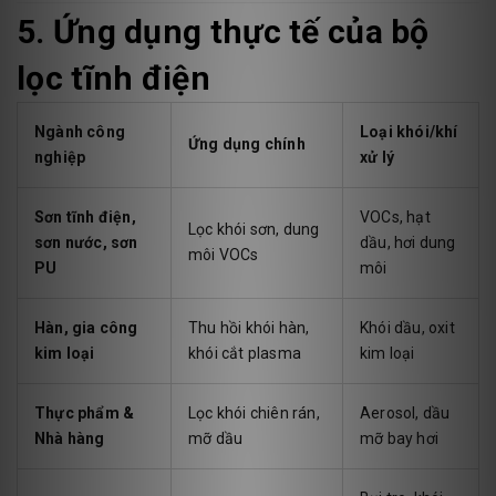
5. Ứng dụng thực tế của bộ
lọc tĩnh điện
Ngành công
Loại khói/khí
Ứng dụng chính
nghiệp
xử lý
Sơn tĩnh điện,
VOCs, hạt
Lọc khói sơn, dung
sơn nước, sơn
dầu, hơi dung
môi VOCs
PU
môi
Hàn, gia công
Thu hồi khói hàn,
Khói dầu, oxit
kim loại
khói cắt plasma
kim loại
Thực phẩm &
Lọc khói chiên rán,
Aerosol, dầu
Nhà hàng
mỡ dầu
mỡ bay hơi