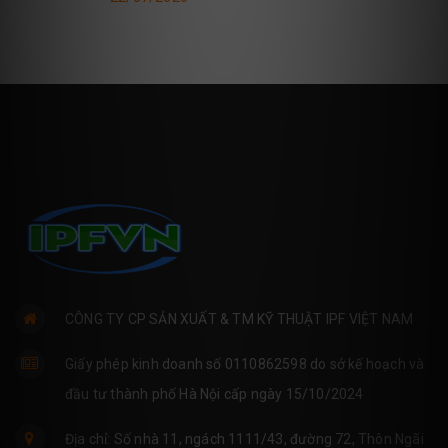
CÔNG TY CP SẢN XUẤT & TM KỸ THUẬT IPF VIỆT NAM
Giấy phép kinh doanh số 0110862598 do sở kế hoạch và
đầu tư thành phố Hà Nội cấp ngày 15/10/2024
Địa chỉ: Số nhà 11, ngách 1111/43, đường 72, Thôn Ngãi