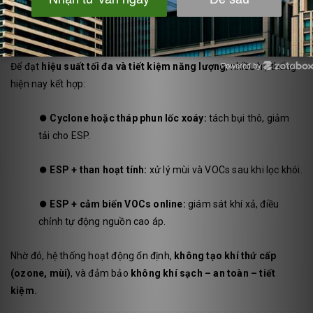
7. Giải pháp kết hợp – tăng hiệu quả
lọc
Để đạt
hiệu suất tối đa và tiết kiệm năng lượng
, nhiều hệ thống
Powered by
Zotabox
hiện nay kết hợp:
⏺️
Cyclone hoặc tháp phun lốc xoáy:
tách bụi thô, giảm
tải cho ESP.
⏺️
ESP + than hoạt tính:
xử lý mùi và VOCs sau khi lọc khói.
⏺️
ESP + cảm biến VOCs online:
giám sát khí xả, điều
chỉnh tự động nguồn cao áp.
Nhờ đó, hệ thống hoạt động ổn định,
không tạo khí thứ cấp
(ozone, mùi)
, và đảm bảo
không khí sạch – an toàn – tiết
kiệm.