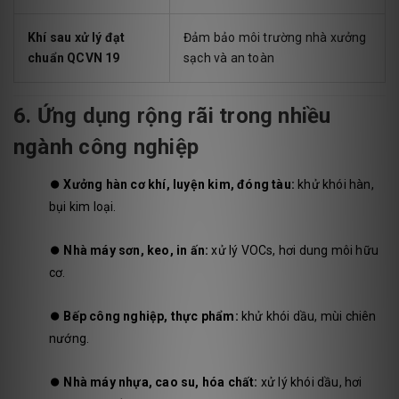
Khí sau xử lý đạt
Đảm bảo môi trường nhà xưởng
chuẩn QCVN 19
sạch và an toàn
6. Ứng dụng rộng rãi trong nhiều
ngành công nghiệp
⏺️
Xưởng hàn cơ khí, luyện kim, đóng tàu:
khử khói hàn,
bụi kim loại.
⏺️
Nhà máy sơn, keo, in ấn:
xử lý VOCs, hơi dung môi hữu
cơ.
⏺️
Bếp công nghiệp, thực phẩm:
khử khói dầu, mùi chiên
nướng.
⏺️
Nhà máy nhựa, cao su, hóa chất:
xử lý khói dầu, hơi