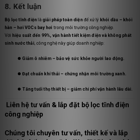
8. Kết luận
Bộ lọc tĩnh điện
là
giải pháp toàn diện
để xử lý
khói dầu – khói
hàn – hơi VOCs bay hơi
trong môi trường công nghiệp.
Với
hiệu suất đến 99%, vận hành tiết kiệm điện và không phát
sinh nước thải
, công nghệ này giúp doanh nghiệp:
⏺️
Giảm ô nhiễm – bảo vệ sức khỏe người lao động.
⏺️
Đạt chuẩn khí thải – chứng nhận môi trường xanh.
⏺️
Tăng tuổi thọ thiết bị – giảm chi phí vận hành lâu dài.
Liên hệ tư vấn & lắp đặt bộ lọc tĩnh điện
công nghiệp
Chúng tôi chuyên
tư vấn, thiết kế và lắp