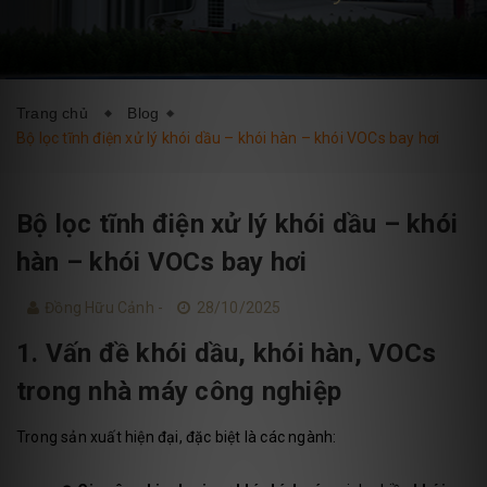
DỊCH VỤ
BLOG
LIÊN HỆ
Trang chủ
Blog
Bộ lọc tĩnh điện xử lý khói dầu – khói hàn – khói VOCs bay hơi
Bộ lọc tĩnh điện xử lý khói dầu – khói
hàn – khói VOCs bay hơi
Đồng Hữu Cảnh -
28/10/2025
1. Vấn đề khói dầu, khói hàn, VOCs
trong nhà máy công nghiệp
Trong sản xuất hiện đại, đặc biệt là các ngành: