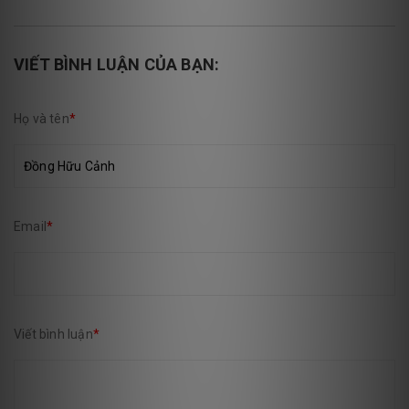
VIẾT BÌNH LUẬN CỦA BẠN:
Họ và tên
*
Email
*
Viết bình luận
*