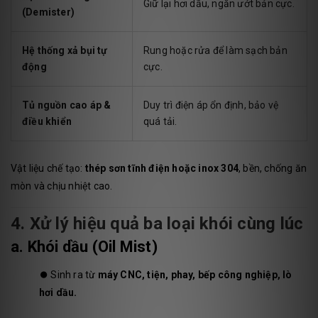
Giữ lại hơi dầu, ngăn ướt bản cực.
(Demister)
Hệ thống xả bụi tự
Rung hoặc rửa để làm sạch bản
động
cực.
Tủ nguồn cao áp &
Duy trì điện áp ổn định, bảo vệ
điều khiển
quá tải.
Vật liệu chế tạo:
thép sơn tĩnh điện hoặc inox 304
, bền, chống ăn
mòn và chịu nhiệt cao.
4. Xử lý hiệu quả ba loại khói cùng lúc
a. Khói dầu (Oil Mist)
⏺️
Sinh ra từ
máy CNC, tiện, phay, bếp công nghiệp, lò
hơi dầu.