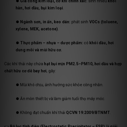
⏺️
Gia công kim loại, cơ khí chính xác:
sinh nhiều
khói
hàn, hơi dầu, bụi kim loại
.
⏺️
Ngành sơn, in ấn, keo dán:
phát sinh
VOCs (toluene,
xylene, MEK, acetone)
.
⏺️
Thực phẩm – nhựa – dược phẩm:
có
khói dầu, hơi
dung môi và mùi hữu cơ.
Các khí thải này chứa
hạt bụi mịn PM2.5–PM10, hơi dầu và hợp
chất hữu cơ dễ bay hơi
, gây:
⏺️
Mùi khó chịu, ảnh hưởng sức khỏe công nhân.
⏺️
Ăn mòn thiết bị và làm giảm tuổi thọ máy móc.
⏺️
Không đạt chuẩn khí thải
QCVN 19:2009/BTNMT
.
👉
Bộ lọc tĩnh điện (Electrostatic Precipitator – ESP)
là
giải