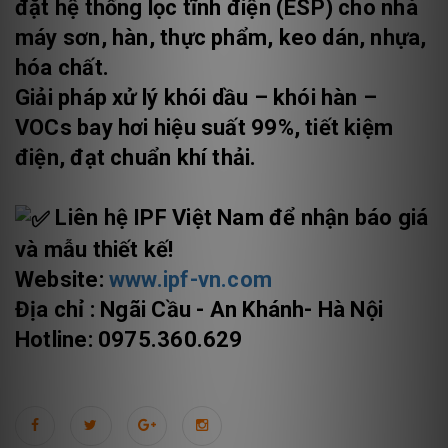
đặt hệ thống lọc tĩnh điện (ESP)
cho nhà
máy sơn, hàn, thực phẩm, keo dán, nhựa,
hóa chất.
Giải pháp
xử lý khói dầu – khói hàn –
VOCs bay hơi
hiệu suất 99%, tiết kiệm
điện, đạt chuẩn khí thải.
Liên hệ IPF Việt Nam để nhận báo giá
và mẫu thiết kế!
Website:
www.ipf-vn.com
Địa chỉ : Ngãi Cầu - An Khánh- Hà Nội
Hotline: 0975.360.629