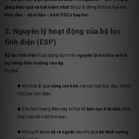
pháp hiệu quả và tiết kiệm nhất
để xử lý đồng thời ba loại khí:
khói dầu – khói hàn – khói VOCs bay hơi.
2. Nguyên lý hoạt động của bộ lọc
tĩnh điện (ESP)
Bộ lọc tĩnh điện
hoạt động dựa trên
nguyên lý ion hóa và hút
bụi bằng điện trường cao áp.
Cụ thể:
⏺️
Khí thải đi qua
vùng ion hóa
, nơi các hạt bụi, dầu và hơi
VOCs bị tích điện.
⏺️
Các hạt mang điện này bị hút về
bản cực trái dấu
, dính
chặt vào bề mặt kim loại.
⏺️
Khí sạch được
xả ra ngoài
sau khi qua
bộ tách sương