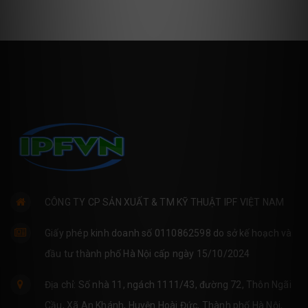
CÔNG TY CP SẢN XUẤT & TM KỸ THUẬT IPF VIỆT NAM
Giấy phép kinh doanh số 0110862598 do sở kế hoạch và
đầu tư thành phố Hà Nội cấp ngày 15/10/2024
Địa chỉ: Số nhà 11, ngách 1111/43, đường 72, Thôn Ngãi
Cầu, Xã An Khánh, Huyện Hoài Đức, Thành phố Hà Nội,