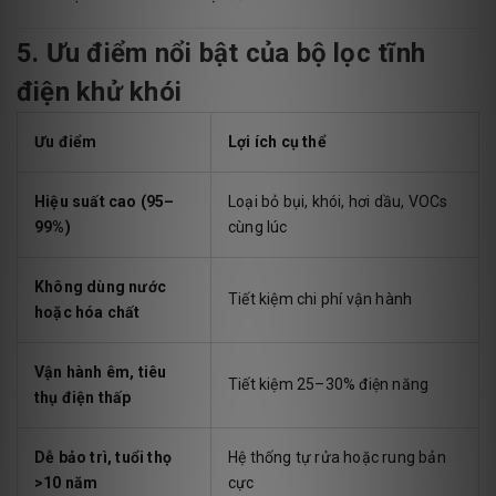
5. Ưu điểm nổi bật của bộ lọc tĩnh
điện khử khói
Ưu điểm
Lợi ích cụ thể
Hiệu suất cao (95–
Loại bỏ bụi, khói, hơi dầu, VOCs
99%)
cùng lúc
Không dùng nước
Tiết kiệm chi phí vận hành
hoặc hóa chất
Vận hành êm, tiêu
Tiết kiệm 25–30% điện năng
thụ điện thấp
Dễ bảo trì, tuổi thọ
Hệ thống tự rửa hoặc rung bản
>10 năm
cực