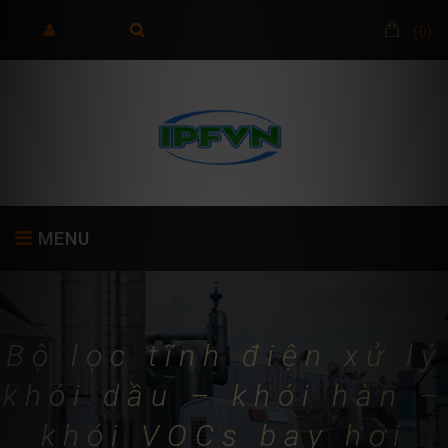
(
0
)
MENU
TRANG CHỦ
GIỚI THIỆU
SẢN PHẨM
Bộ lọc tĩnh điện xử lý
khói dầu – khói hàn –
khói VOCs bay hơi