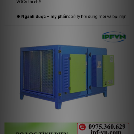
VOCs tái chế.
⏺️
Ngành dược – mỹ phẩm:
xử lý hơi dung môi và bụi mịn.