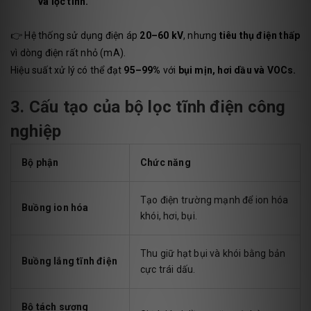
và lọc tinh.
👉 Hệ thống sử dụng điện áp
20–60 kV
, nhưng
tiêu thụ điện thấp
vì dòng điện rất nhỏ (mA).
Hiệu suất xử lý có thể đạt
95–99%
với
bụi mịn, hơi dầu và VOCs.
3. Cấu tạo của bộ lọc tĩnh điện công
nghiệp
Bộ phận
Chức năng
Tạo điện trường mạnh để ion hóa
Buồng ion hóa
khói, hơi, bụi.
Thu giữ hạt bụi và khói bằng bản
Buồng lắng tĩnh điện
cực trái dấu.
Bộ tách sương