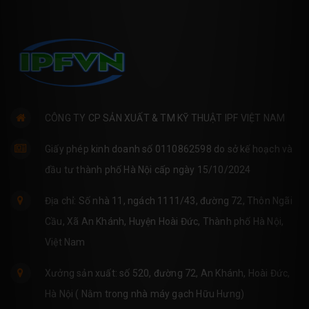
CÔNG TY CP SẢN XUẤT & TM KỸ THUẬT IPF VIỆT NAM
Giấy phép kinh doanh số 0110862598 do sở kế hoạch và
đầu tư thành phố Hà Nội cấp ngày 15/10/2024
Địa chỉ: Số nhà 11, ngách 1111/43, đường 72, Thôn Ngãi
Cầu, Xã An Khánh, Huyện Hoài Đức, Thành phố Hà Nội,
Việt Nam
Xưởng sản xuất: số 520, đường 72, An Khánh, Hoài Đức,
Hà Nội ( Nằm trong nhà máy gạch Hữu Hưng)