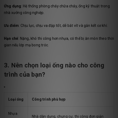
Ứng dụng
: Hệ thống phòng cháy chữa cháy, ống kỹ thuật trong
nhà xưởng công nghiệp.
Ưu điểm
: Chịu lực, chịu va đập tốt, dễ bắt vít và gắn kết cơ khí.
Hạn chế
: Nặng, khó thi công hơn nhựa, có thể bị ăn mòn theo thời
gian nếu lớp mạ bong tróc.
3. Nên chọn loại ống nào cho công
trình của bạn?
Loại ống
Công trình phù hợp
Nhựa
Nhà dân dụng, chung cư, thi công đơn giản