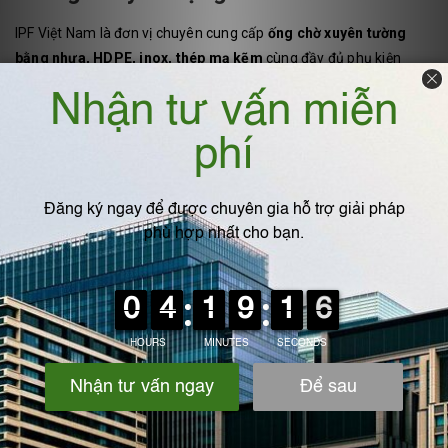
IPF Việt Nam là đơn vị chuyên cung cấp
ống chờ xuyên tường
bằng nhựa, HDPE, inox, thép mạ kẽm
cùng đầy đủ phụ kiện
chống thấm như băng trương nở, cổ bạt, keo PU.
Liên hệ ngay để được tư vấn và báo giá phù hợp cho công trình
của bạn.
Hotline:
0975.360.629
Địa chỉ:
Ngãi Cầu, An Khánh, Hoài Đức,thành phố Hà Nội
VIẾT BÌNH LUẬN CỦA BẠN: