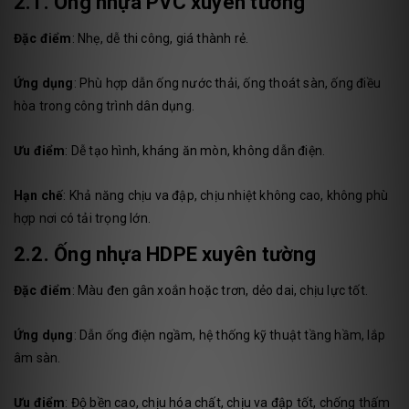
2.1. Ống nhựa PVC xuyên tường
Đặc điểm
: Nhẹ, dễ thi công, giá thành rẻ.
Ứng dụng
: Phù hợp dẫn ống nước thải, ống thoát sàn, ống điều
hòa trong công trình dân dụng.
Ưu điểm
: Dễ tạo hình, kháng ăn mòn, không dẫn điện.
Hạn chế
: Khả năng chịu va đập, chịu nhiệt không cao, không phù
hợp nơi có tải trọng lớn.
2.2. Ống nhựa HDPE xuyên tường
Đặc điểm
: Màu đen gân xoắn hoặc trơn, dẻo dai, chịu lực tốt.
Ứng dụng
: Dẫn ống điện ngầm, hệ thống kỹ thuật tầng hầm, lắp
âm sàn.
Ưu điểm
: Độ bền cao, chịu hóa chất, chịu va đập tốt, chống thấm