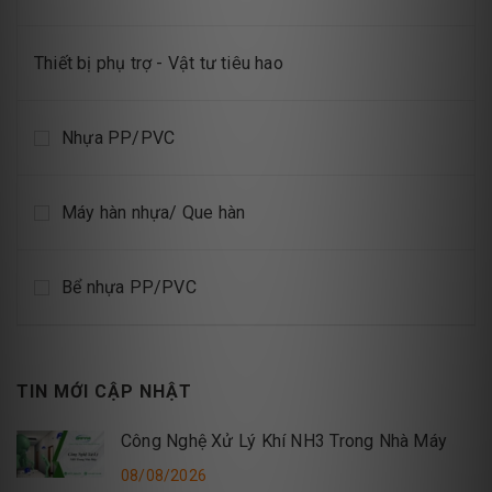
Thiết bị phụ trợ - Vật tư tiêu hao
Nhựa PP/PVC
Máy hàn nhựa/ Que hàn
Bể nhựa PP/PVC
TIN MỚI CẬP NHẬT
Công Nghệ Xử Lý Khí NH3 Trong Nhà Máy
08/08/2026