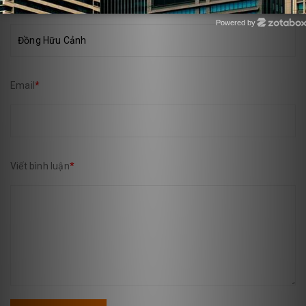
Họ và tên
*
Powered by
Zotabox
Email
*
Viết bình luận
*