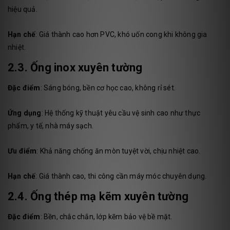
hiệu quả.
Hạn chế
: Giá thành cao hơn PVC, khó uốn cong khi không gia
nhiệt.
2.3. Ống inox xuyên tường
Đặc điểm
: Sáng bóng, bền cơ học cao, không rỉ sét.
Ứng dụng
: Hệ thống kỹ thuật yêu cầu vệ sinh cao như thực
phẩm, y tế, nhà máy sạch.
Ưu điểm
: Khả năng chống ăn mòn tuyệt vời, chịu nhiệt cao.
Hạn chế
: Giá thành cao, thi công cần máy móc chuyên dụng.
2.4. Ống thép mạ kẽm xuyên tường
Đặc điểm
: Bền, chắc chắn, lớp kẽm bảo vệ bề mặt.