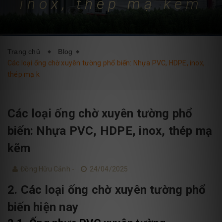
inox, thép mạ kẽm
DỊCH VỤ
BLOG
LIÊN HỆ
Trang chủ
Blog
Các loại ống chờ xuyên tường phổ biến: Nhựa PVC, HDPE, inox,
thép mạ k
Các loại ống chờ xuyên tường phổ
biến: Nhựa PVC, HDPE, inox, thép mạ
kẽm
Đồng Hữu Cảnh -
24/04/2025
2. Các loại ống chờ xuyên tường phổ
biến hiện nay