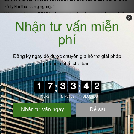
xử lý khí thải công nghiệp?
Hãy liên hệ ngay
IPF Việt Nam
– chuyên gia trong lĩnh vực thiết
kế, chế tạo và lắp đặt hệ thống xử lý khí thải.
Website:
www.ipf-vn.com
Địa chỉ : Ngãi Cầu - An Khánh- Hà Nội
Hotline: 0975.360.629
VIẾT BÌNH LUẬN CỦA BẠN:
Họ và tên
*