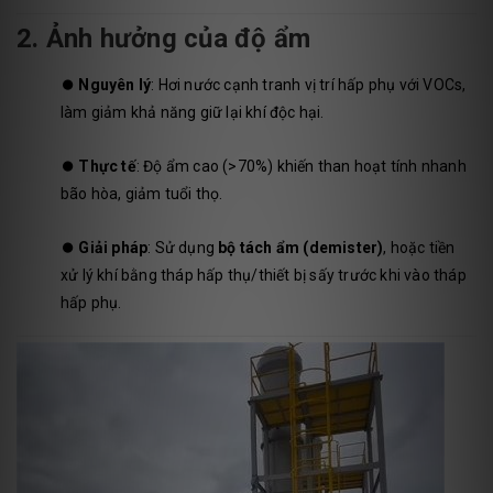
2. Ảnh hưởng của độ ẩm
⏺️
Nguyên lý
: Hơi nước cạnh tranh vị trí hấp phụ với VOCs,
làm giảm khả năng giữ lại khí độc hại.
⏺️
Thực tế
: Độ ẩm cao (>70%) khiến than hoạt tính nhanh
bão hòa, giảm tuổi thọ.
⏺️
Giải pháp
: Sử dụng
bộ tách ẩm (demister)
, hoặc tiền
xử lý khí bằng tháp hấp thụ/thiết bị sấy trước khi vào tháp
hấp phụ.