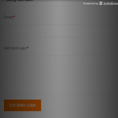
Powered by
Zotabox
Email
*
Viết bình luận
*
GỬI BÌNH LUẬN