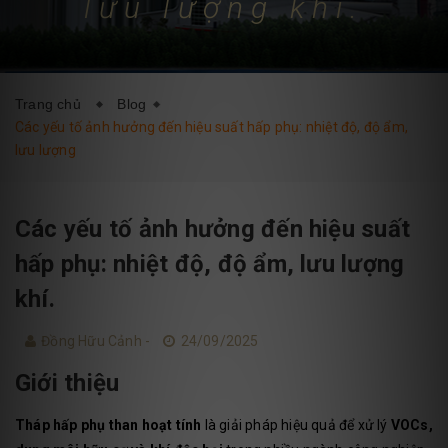
lưu lượng khí.
DỊCH VỤ
BLOG
LIÊN HỆ
Trang chủ
Blog
Các yếu tố ảnh hưởng đến hiệu suất hấp phụ: nhiệt độ, độ ẩm,
lưu lượng
Các yếu tố ảnh hưởng đến hiệu suất
hấp phụ: nhiệt độ, độ ẩm, lưu lượng
khí.
Đồng Hữu Cảnh -
24/09/2025
Giới thiệu
Tháp hấp phụ than hoạt tính
là giải pháp hiệu quả để xử lý
VOCs,