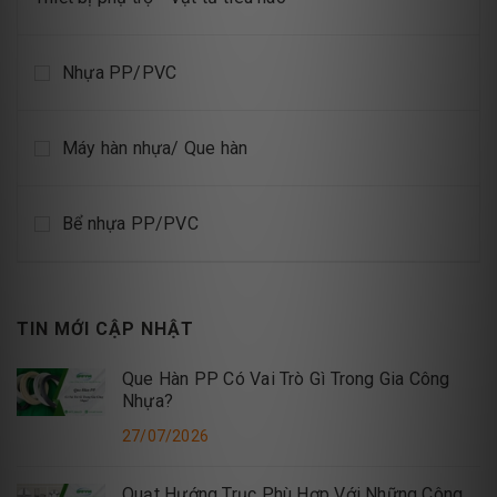
Nhựa PP/PVC
Máy hàn nhựa/ Que hàn
Bể nhựa PP/PVC
TIN MỚI CẬP NHẬT
Que Hàn PP Có Vai Trò Gì Trong Gia Công
Nhựa?
27/07/2026
Quạt Hướng Trục Phù Hợp Với Những Công