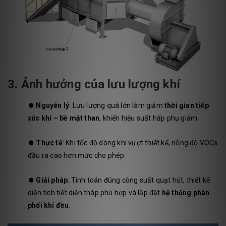
3. Ảnh hưởng của lưu lượng khí
⏺️
Nguyên lý
: Lưu lượng quá lớn làm giảm
thời gian tiếp
xúc khí – bề mặt than
, khiến hiệu suất hấp phụ giảm.
⏺️
Thực tế
: Khi tốc độ dòng khí vượt thiết kế, nồng độ VOCs
đầu ra cao hơn mức cho phép.
⏺️
Giải pháp
: Tính toán đúng công suất quạt hút, thiết kế
diện tích tiết diện tháp phù hợp và lắp đặt
hệ thống phân
phối khí đều
.