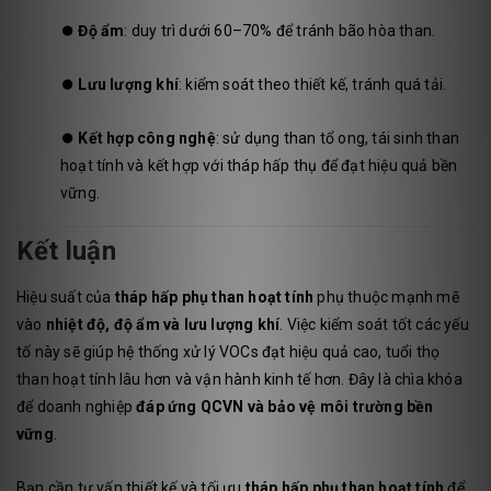
⏺️
Độ ẩm
: duy trì dưới 60–70% để tránh bão hòa than.
⏺️
Lưu lượng khí
: kiểm soát theo thiết kế, tránh quá tải.
⏺️
Kết hợp công nghệ
: sử dụng than tổ ong, tái sinh than
hoạt tính và kết hợp với tháp hấp thụ để đạt hiệu quả bền
vững.
Kết luận
Hiệu suất của
tháp hấp phụ than hoạt tính
phụ thuộc mạnh mẽ
vào
nhiệt độ, độ ẩm và lưu lượng khí
. Việc kiểm soát tốt các yếu
tố này sẽ giúp hệ thống xử lý VOCs đạt hiệu quả cao, tuổi thọ
than hoạt tính lâu hơn và vận hành kinh tế hơn. Đây là chìa khóa
để doanh nghiệp
đáp ứng QCVN và bảo vệ môi trường bền
vững
.
Bạn cần tư vấn thiết kế và tối ưu
tháp hấp phụ than hoạt tính
để