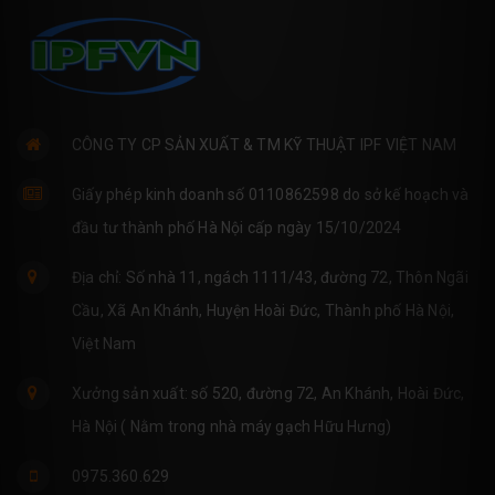
CÔNG TY CP SẢN XUẤT & TM KỸ THUẬT IPF VIỆT NAM
Giấy phép kinh doanh số 0110862598 do sở kế hoạch và
đầu tư thành phố Hà Nội cấp ngày 15/10/2024
Địa chỉ: Số nhà 11, ngách 1111/43, đường 72, Thôn Ngãi
Cầu, Xã An Khánh, Huyện Hoài Đức, Thành phố Hà Nội,
Việt Nam
Xưởng sản xuất: số 520, đường 72, An Khánh, Hoài Đức,
Hà Nội ( Nằm trong nhà máy gạch Hữu Hưng)
0975.360.629