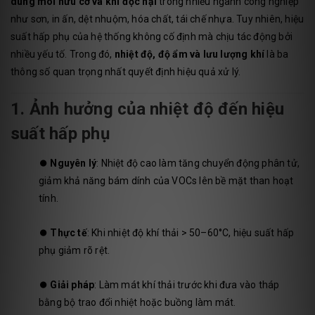
dung môi hữu cơ và khí độc hại
trong nhiều ngành công nghiệp
như sơn, in ấn, dệt nhuộm, hóa chất, tái chế nhựa. Tuy nhiên, hiệu
suất hấp phụ của hệ thống không cố định mà chịu tác động bởi
nhiều yếu tố. Trong đó,
nhiệt độ, độ ẩm và lưu lượng khí
là ba
thông số quan trọng nhất quyết định hiệu quả xử lý.
1. Ảnh hưởng của nhiệt độ đến hiệu
suất hấp phụ
⏺️
Nguyên lý
: Nhiệt độ cao làm tăng chuyển động phân tử,
giảm khả năng bám dính của VOCs lên bề mặt than hoạt
tính.
⏺️
Thực tế
: Khi nhiệt độ khí thải > 50–60°C, hiệu suất hấp
phụ giảm rõ rệt.
⏺️
Giải pháp
: Làm mát khí thải trước khi đưa vào tháp
bằng bộ trao đổi nhiệt hoặc buồng làm mát.