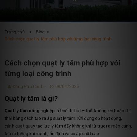
DỊCH VỤ
BLOG
LIÊN HỆ
Trang chủ
Blog
Cách chọn quạt ly tâm phù hợp với từng loại công trình
Cách chọn quạt ly tâm phù hợp với
từng loại công trình
Đồng Hữu Cảnh -
08/04/2025
Quạt ly tâm là gì?
Quạt ly tâm công nghiệp
là thiết bị hút – thổi không khí hoặc khí
thải bằng cách tạo ra áp suất ly tâm. Khi động cơ hoạt động,
cánh quạt quay tạo lực ly tâm đẩy không khí từ trục ra mép cánh,
tạo ra luồng khí mạnh, ổn định và có áp suất cao.