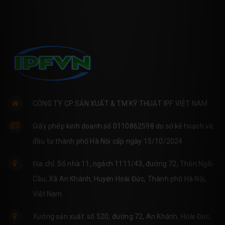
CÔNG TY CP SẢN XUẤT & TM KỸ THUẬT IPF VIỆT NAM
Giấy phép kinh doanh số 0110862598 do sở kế hoạch và
đầu tư thành phố Hà Nội cấp ngày 15/10/2024
Địa chỉ: Số nhà 11, ngách 1111/43, đường 72, Thôn Ngãi
Cầu, Xã An Khánh, Huyện Hoài Đức, Thành phố Hà Nội,
Việt Nam
Xưởng sản xuất: số 520, đường 72, An Khánh, Hoài Đức,