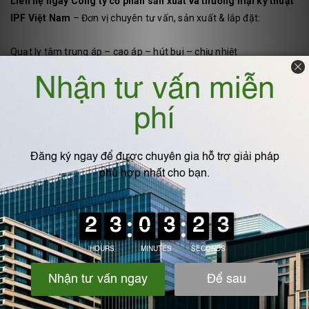
Liên hệ ngay Công ty cổ phần sản xuất và thương mại kỹ thuật
IPF Việt Nam
– Đơn vị chuyên tư vấn, sản xuất & lắp đặt:
Quạt ly tâm trung áp – cao áp – hút bụi – chịu nhiệt
Thiết kế theo yêu cầu, tính toán lưu lượng & áp suất chính xác
Giao hàng – thi công toàn quốc – bảo hành kỹ thuật
Nhận báo giá và tư vấn kỹ thuật miễn phí: 0975.360.629
VIẾT BÌNH LUẬN CỦA BẠN: