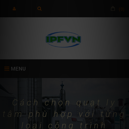
(
0
)
MENU
TRANG CHỦ
GIỚI THIỆU
SẢN PHẨM
Cách chọn quạt ly
tâm phù hợp với từng
loại công trình