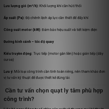
Lưu lượng gió (m³/h):
Khối lượng khí cần hút/thổi
Áp suất (Pa):
Độ chênh lệch áp lực cần thiết để đẩy khí
Công suất motor (kW):
Đảm bảo hiệu suất và tiết kiệm điện
Đường kính cánh – tốc độ quay
Kiểu truyền động:
Trực tiếp (motor gắn liền) hoặc gián tiếp (dây
curoa)
Lưu ý:
Mỗi loại công trình cần tính toán riêng, nên tham khảo đơn
vị tư vấn kỹ thuật để được thiết kế đúng tải.
Cần tư vấn chọn quạt ly tâm phù hợp
công trình?