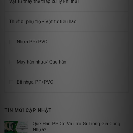
Vật tư thay thế tháp xử lý khí thải
Thiết bị phụ trợ - Vật tư tiêu hao
Nhựa PP/PVC
Máy hàn nhựa/ Que hàn
Bể nhựa PP/PVC
TIN MỚI CẬP NHẬT
Que Hàn PP Có Vai Trò Gì Trong Gia Công
Nhựa?