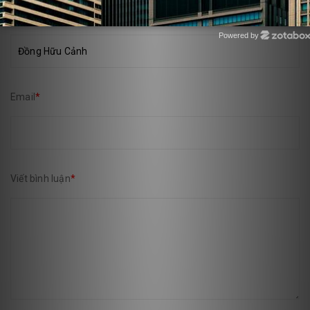
Họ và tên
*
Powered by
Zotabox
Email
*
Viết bình luận
*