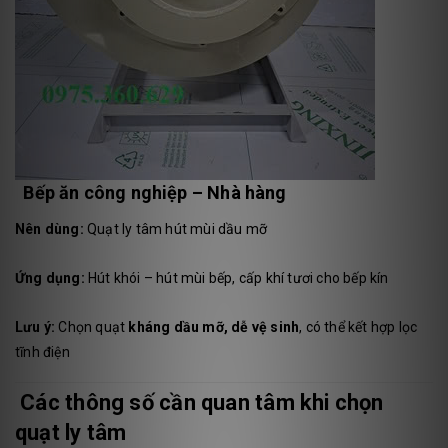
Bếp ăn công nghiệp – Nhà hàng
Nên dùng:
Quạt ly tâm hút mùi dầu mỡ
Ứng dụng:
Hút khói – hút mùi bếp, cấp khí tươi cho bếp kín
Lưu ý:
Chọn quạt
kháng dầu mỡ, dễ vệ sinh
, có thể kết hợp lọc
tĩnh điện
Các thông số cần quan tâm khi chọn
quạt ly tâm