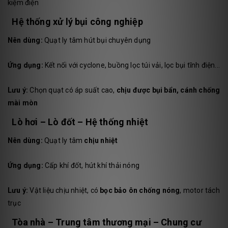
kiệm điện
Hệ thống xử lý bụi công nghiệp
Nên dùng:
Quạt ly tâm hút bụi chuyên dụng
Ứng dụng:
Kết nối với cyclone, buồng lọc túi vải, lọc bụi tĩnh điện...
Lưu ý:
Chọn quạt có áp suất cao,
chịu được bụi bẩn, cánh chống
mài mòn
Lò hơi – Lò đốt – Hệ thống nhiệt
Nên dùng:
Quạt ly tâm
chịu nhiệt
Ứng dụng:
Cấp khí đốt, hút khí thải nóng
Lưu ý:
Vật liệu chịu nhiệt, có
bọc bảo ôn chống nóng
, motor tách
trục
Tòa nhà – Trung tâm thương mại – Chung cư