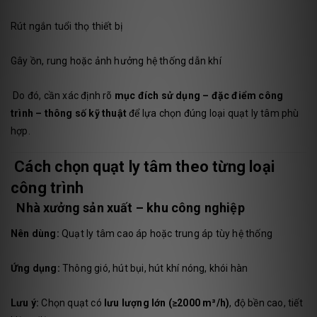
Rút ngắn tuổi thọ thiết bị
Gây ồn, rung hoặc ảnh hưởng hệ thống dẫn khí
Do đó, cần xác định rõ
mục đích sử dụng – đặc điểm công
trình – thông số kỹ thuật
để lựa chọn đúng loại quạt ly tâm phù
hợp.
Cách chọn quạt ly tâm theo từng loại
công trình
Nhà xưởng sản xuất – khu công nghiệp
Nên dùng:
Quạt ly tâm cao áp hoặc trung áp tùy hệ thống
Ứng dụng:
Thông gió, hút bụi, hút khí nóng, khói hàn
Lưu ý:
Chọn quạt có
lưu lượng lớn (≥2000 m³/h)
, độ bền cao, tiết