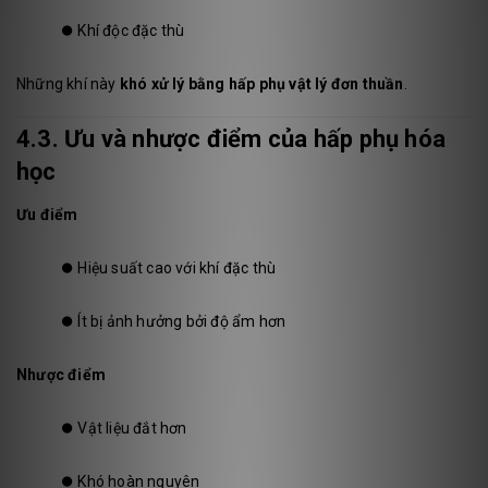
⏺️
Khí độc đặc thù
Những khí này
khó xử lý bằng hấp phụ vật lý đơn thuần
.
4.3. Ưu và nhược điểm của hấp phụ hóa
học
Ưu điểm
⏺️
Hiệu suất cao với khí đặc thù
⏺️
Ít bị ảnh hưởng bởi độ ẩm hơn
Nhược điểm
⏺️
Vật liệu đắt hơn
⏺️
Khó hoàn nguyên