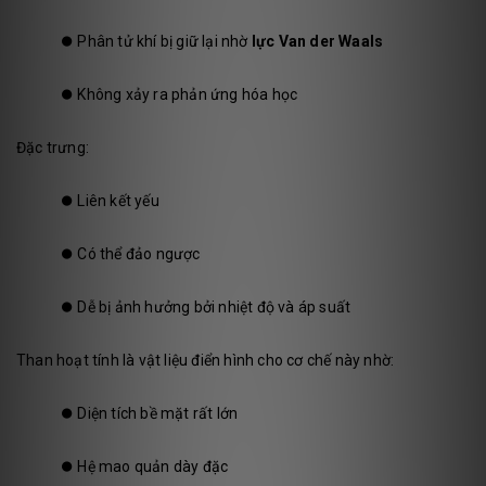
⏺️
Phân tử khí bị giữ lại nhờ
lực Van der Waals
⏺️
Không xảy ra phản ứng hóa học
Đặc trưng:
⏺️
Liên kết yếu
⏺️
Có thể đảo ngược
⏺️
Dễ bị ảnh hưởng bởi nhiệt độ và áp suất
Than hoạt tính là vật liệu điển hình cho cơ chế này nhờ:
⏺️
Diện tích bề mặt rất lớn
⏺️
Hệ mao quản dày đặc