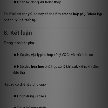
⏺️
Phân bố dòng khí trong tháp
Thiết kế sai các yếu tố này có thể làm
cơ chế hấp phụ “chưa kịp
phát huy” đã thất bại
.
8. Kết luận
Trong tháp hấp phụ:
⏺️
Hấp phụ vật lý
phù hợp xử lý VOCs và mùi hữu cơ
⏺️
Hấp phụ hóa học
phù hợp xử lý khí axit, kiềm, khí độc
đặc thù
Hiểu rõ cơ chế hấp phụ giúp:
⏺️
Chọn đúng vật liệu
⏺️
Thiết kế đúng tháp