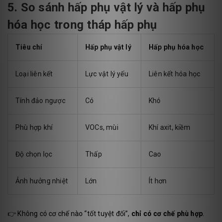
5. So sánh hấp phụ vật lý và hấp phụ
hóa học trong tháp hấp phụ
Tiêu chí
Hấp phụ vật lý
Hấp phụ hóa học
Loại liên kết
Lực vật lý yếu
Liên kết hóa học
Tính đảo ngược
Có
Khó
Phù hợp khí
VOCs, mùi
Khí axit, kiềm
Độ chọn lọc
Thấp
Cao
Ảnh hưởng nhiệt
Lớn
Ít hơn
👉 Không có cơ chế nào “tốt tuyệt đối”,
chỉ có cơ chế phù hợp
.