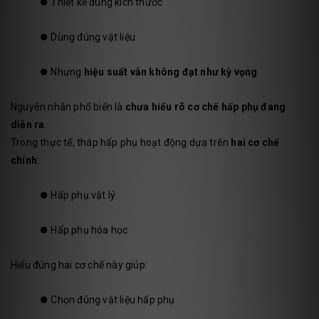
⏺️
Thiết kế đúng kích thước
⏺️
Dùng đúng vật liệu
⏺️
Nhưng
hiệu suất vẫn không đạt như kỳ vọng
Nguyên nhân phổ biến là
chưa hiểu rõ cơ chế hấp phụ đang
diễn ra
.
Trong thực tế, tháp hấp phụ hoạt động dựa trên
hai cơ chế
chính
:
⏺️
Hấp phụ vật lý
⏺️
Hấp phụ hóa học
Hiểu đúng hai cơ chế này giúp:
⏺️
Chọn đúng vật liệu hấp phụ