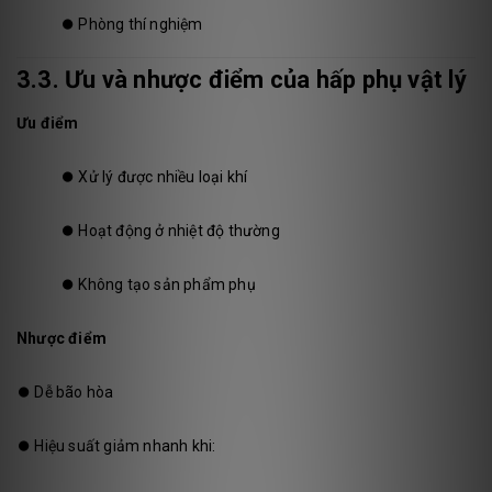
⏺️
Phòng thí nghiệm
3.3. Ưu và nhược điểm của hấp phụ vật lý
Ưu điểm
⏺️
Xử lý được nhiều loại khí
⏺️
Hoạt động ở nhiệt độ thường
⏺️
Không tạo sản phẩm phụ
Nhược điểm
⏺️
Dễ bão hòa
⏺️
Hiệu suất giảm nhanh khi: