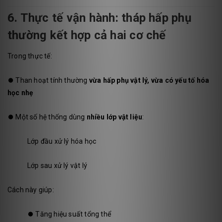
6. Thực tế vận hành: tháp hấp phụ
thường kết hợp cả hai cơ chế
Trong thực tế:
⏺️
Than hoạt tính thường
vừa hấp phụ vật lý, vừa có yếu tố hóa
học nhẹ
⏺️
Một số hệ thống dùng
nhiều lớp vật liệu
:
Lớp đầu xử lý hóa học
Lớp sau xử lý vật lý
Cách này giúp:
⏺️
Tăng hiệu suất tổng thể