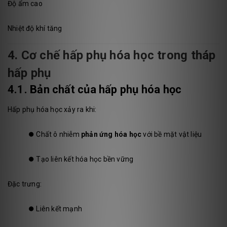
Độ ẩm cao
Nhiệt độ khí tăng
4. Cơ chế hấp phụ hóa học trong tháp
hấp phụ
4.1. Bản chất của hấp phụ hóa học
Hấp phụ hóa học xảy ra khi:
⏺️
Chất ô nhiễm
phản ứng hóa học
với bề mặt vật liệu
⏺️
Tạo liên kết hóa học bền vững
Đặc trưng:
⏺️
Liên kết mạnh