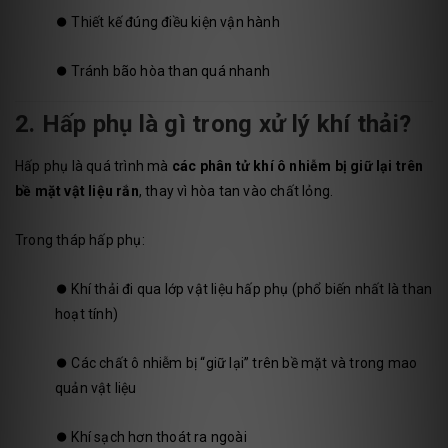
⏺️
Thiết kế đúng điều kiện vận hành
⏺️
Tránh bão hòa than quá nhanh
2. Hấp phụ là gì trong xử lý khí thải?
Hấp phụ là quá trình mà
các phân tử khí ô nhiễm bị giữ lại trên
bề mặt vật liệu rắn
, thay vì hòa tan vào chất lỏng.
Trong tháp hấp phụ:
⏺️
Khí thải đi qua lớp vật liệu hấp phụ (phổ biến nhất là than
hoạt tính)
⏺️
Các chất ô nhiễm bị “giữ lại” trên bề mặt và trong mao
quản vật liệu
⏺️
Khí sạch hơn thoát ra ngoài