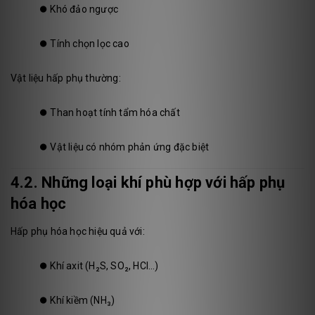
⏺️
Khó đảo ngược
⏺️
Tính chọn lọc cao
Vật liệu hấp phụ thường:
⏺️
Than hoạt tính tẩm hóa chất
⏺️
Vật liệu có nhóm phản ứng đặc biệt
4.2. Những loại khí phù hợp với hấp phụ
hóa học
Hấp phụ hóa học hiệu quả với:
⏺️
Khí axit (H₂S, SO₂, HCl…)
⏺️
Khí kiềm (NH₃)