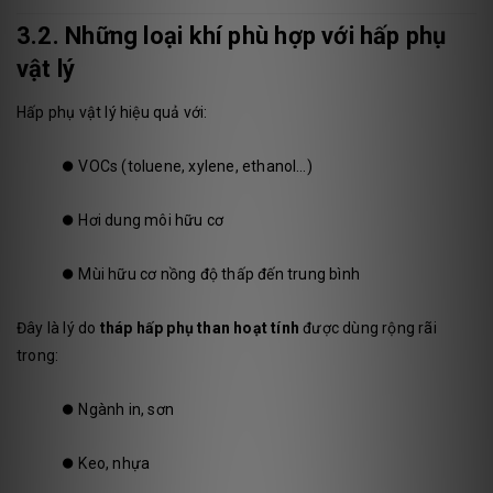
3.2. Những loại khí phù hợp với hấp phụ
vật lý
Hấp phụ vật lý hiệu quả với:
⏺️
VOCs (toluene, xylene, ethanol…)
⏺️
Hơi dung môi hữu cơ
⏺️
Mùi hữu cơ nồng độ thấp đến trung bình
Đây là lý do
tháp hấp phụ than hoạt tính
được dùng rộng rãi
trong:
⏺️
Ngành in, sơn
⏺️
Keo, nhựa