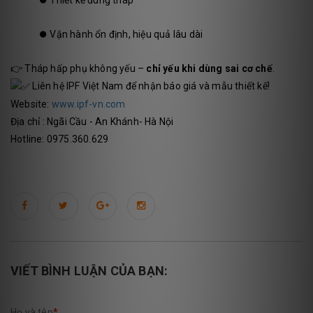
⏺️
Vận hành ổn định, hiệu quả lâu dài
👉 Tháp hấp phụ không yếu –
chỉ yếu khi dùng sai cơ chế
.
Liên hệ IPF Việt Nam để nhận báo giá và mẫu thiết kế!
Website:
www.ipf-vn.com
Địa chỉ : Ngãi Cầu - An Khánh- Hà Nội
Hotline: 0975.360.629
VIẾT BÌNH LUẬN CỦA BẠN:
Họ và tên
*