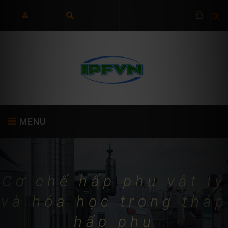
(
0
)
MENU
TRANG CHỦ
GIỚI THIỆU
SẢN PHẨM
Cơ chế hấp phụ vật lý
và hóa học trong tháp
hấp phụ