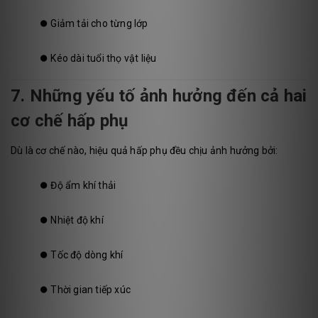
⏺️
Giảm tải cho từng lớp
⏺️
Kéo dài tuổi thọ vật liệu
7. Những yếu tố ảnh hưởng đến cả hai
cơ chế hấp phụ
Dù là cơ chế nào, hiệu quả hấp phụ đều chịu ảnh hưởng bởi:
⏺️
Độ ẩm khí thải
⏺️
Nhiệt độ khí
⏺️
Tốc độ dòng khí
⏺️
Thời gian tiếp xúc