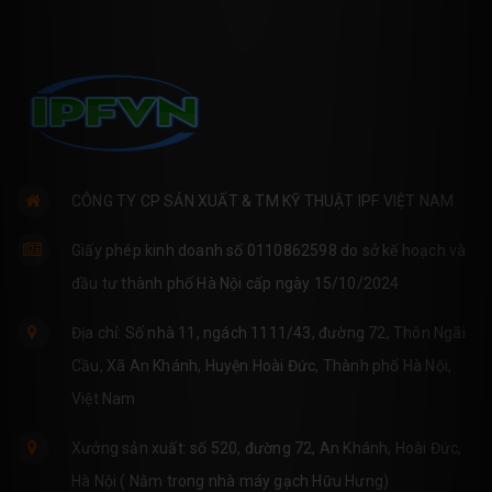
CÔNG TY CP SẢN XUẤT & TM KỸ THUẬT IPF VIỆT NAM
Giấy phép kinh doanh số 0110862598 do sở kế hoạch và
đầu tư thành phố Hà Nội cấp ngày 15/10/2024
Địa chỉ: Số nhà 11, ngách 1111/43, đường 72, Thôn Ngãi
Cầu, Xã An Khánh, Huyện Hoài Đức, Thành phố Hà Nội,
Việt Nam
Xưởng sản xuất: số 520, đường 72, An Khánh, Hoài Đức,
Hà Nội ( Nằm trong nhà máy gạch Hữu Hưng)