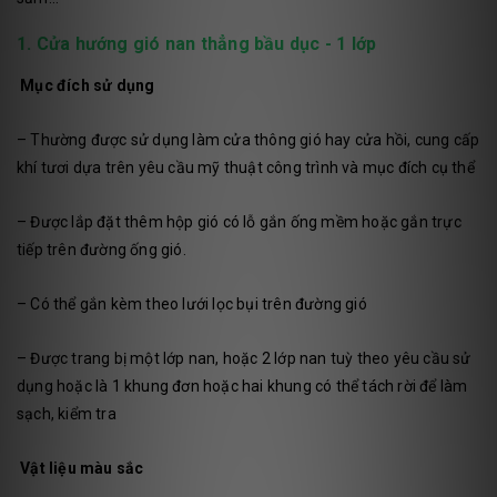
1. Cửa hướng gió nan thẳng bầu dục - 1 lớp
Mục đích sử dụng
– Thường được sử dụng làm cửa thông gió hay cửa hồi, cung cấp
khí tươi dựa trên yêu cầu mỹ thuật công trình và mục đích cụ thể
– Được lắp đặt thêm hộp gió có lỗ gắn ống mềm hoặc gắn trực
tiếp trên đường ống gió.
– Có thể gắn kèm theo lưới lọc bụi trên đường gió
– Được trang bị một lớp nan, hoặc 2 lớp nan tuỳ theo yêu cầu sử
dụng hoặc là 1 khung đơn hoặc hai khung có thể tách rời để làm
sạch, kiểm tra
Vật liệu màu sắc