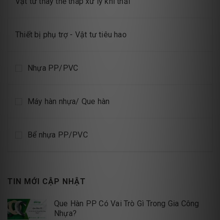
Vật tư thay thế tháp xử lý khí thải
Thiết bị phụ trợ - Vật tư tiêu hao
Nhựa PP/PVC
Máy hàn nhựa/ Que hàn
Bể nhựa PP/PVC
TIN MỚI CẬP NHẬT
Que Hàn PP Có Vai Trò Gì Trong Gia Công
Nhựa?