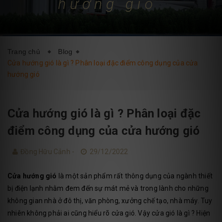
hướng gió
DỊCH VỤ
BLOG
LIÊN HỆ
Trang chủ
Blog
Cửa hướng gió là gì ? Phân loại đặc điểm công dụng của cửa
hướng gió
Cửa hướng gió là gì ? Phân loại đặc
điểm công dụng của cửa hướng gió
Đồng Hữu Cảnh -
29/12/2022
Cửa hướng gió
là một sản phẩm rất thông dụng của ngành thiết
bị điện lạnh nhằm đem đến sự mát mẻ và trong lành cho những
không gian nhà ở đô thị, văn phòng, xưởng chế tạo, nhà máy. Tuy
nhiên không phải ai cũng hiểu rõ cửa gió. Vậy cửa gió là gì ? Hiện