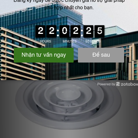
thẳng với ống gió mềm
Vật liệu
– Được làm bằng thép xây dựng, kết cấu chắc, bền, thông gió
đều bốn hướng
Powered by
Zotabox