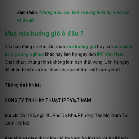
Xem thêm:
Những điều cần biết về bảng hiển thị nhiệt độ
và độ ẩm
Mua cửa hướng gió ở đâu ?
Nếu bạn đang có nhu cầu mua
cửa hướng gió
hay các
sản phẩm
bổ trợ công nghiệp
khác hãy liên hệ ngay đến
IPF Việt Nam
.
Chắc chắn, chúng tôi sẽ không làm bạn thất vọng. Liên hệ ngay
để nhận tư vấn và lựa chọn các sản phẩm chất lượng nhất.
Thông tin liên hệ:
CÔNG TY TNHH KỸ THUẬT IPF VIỆT NAM
Địa chỉ:
Số 125, ngõ 40, Phố Do Nha, Phường Tây Mỗ, Nam Từ
Liêm, Hà Nội
Văn phòng giao dịch:
Khu đô thị Nam An Khánh, xã An Khánh,