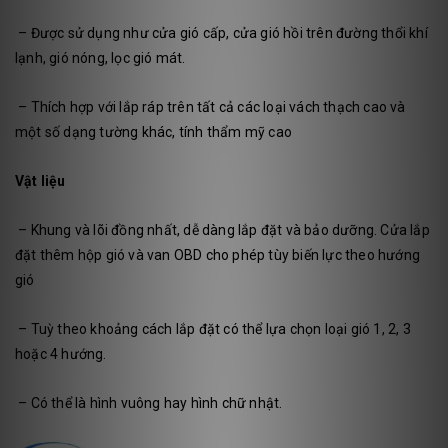
– Được sử dụng như cửa gió cấp, cửa gió hồi trên đường thổi khí
lạnh, gió nóng, lọc gió mát.
– Thích hợp với lắp ráp trên tất cả các loại vách thạch cao và
một số dạng tường khác, tính thẩm mỹ cao
Vật liệu
– Khung và lõi đồng nhất, dễ dàng lắp đặt và bảo dưỡng. Cửa lắp
đặt thêm hộp gió và van OBD cho phép tùy biến lực theo hướng
gió
– Tuỳ theo khoảng cách lắp đặt có thể lựa chọn loại gió 1, 2, 3
hoặc 4 hướng.
– Có thể là hình vuông hay hình chữ nhật.