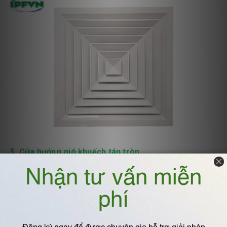
5. Cửa hướng gió khuếch tán tròn
Mục đích sử dụng
– Được sử dụng như ống gió cấp, gió hồi tùy theo nhu cầu.
Thường được sử dụng như hộp thổi gió có nắp cổ lắp ống nước
và van điều chỉnh lưu lượng tròn OBD hoặc cổ có thể kết nối