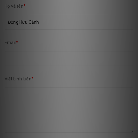
Họ và tên
*
Email
*
Viết bình luận
*