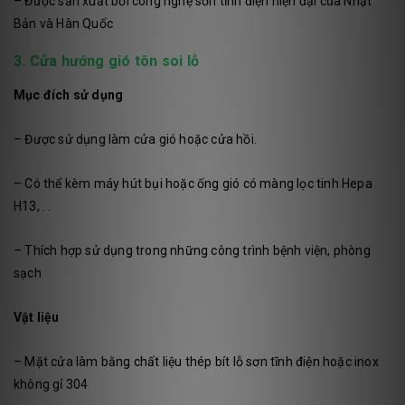
– Được sản xuất bởi công nghệ sơn tĩnh điện hiện đại của Nhật
Bản và Hàn Quốc
3. Cửa hướng gió tôn soi lỗ
Mục đích sử dụng
– Được sử dụng làm cửa gió hoặc cửa hồi.
– Có thể kèm máy hút bụi hoặc ống gió có màng lọc tinh Hepa
H13, . .
– Thích hợp sử dụng trong những công trình bệnh viện, phòng
sạch
Vật liệu
– Mặt cửa làm bằng chất liệu thép bít lỗ sơn tĩnh điện hoặc inox
không gỉ 304