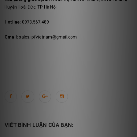
Huyện Hoài Đức, TP Hà Nội
Hotline:
0973.567.489
Gmail:
sales.ipfvietnam@gmail.com
VIẾT BÌNH LUẬN CỦA BẠN: