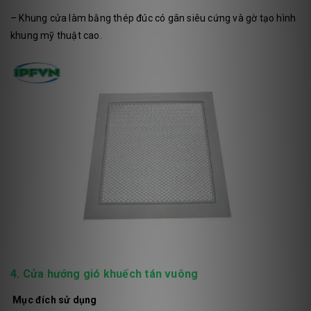
– Khung cửa làm bằng thép đúc có gân siêu cứng và gờ tạo hình
khung mỹ thuật cao.
4. Cửa hướng gió khuếch tán vuông
Mục đích sử dụng