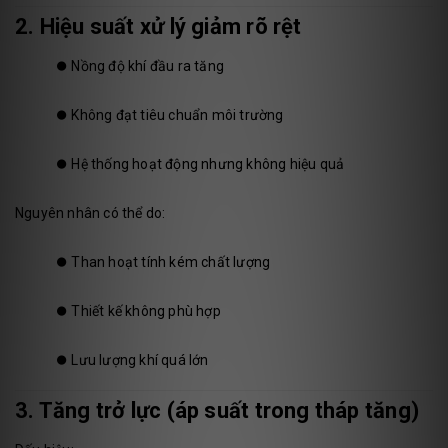
2. Hiệu suất xử lý giảm rõ rệt
⏺️
Nồng độ khí đầu ra tăng
⏺️
Không đạt tiêu chuẩn môi trường
⏺️
Hệ thống hoạt động nhưng không hiệu quả
Nguyên nhân có thể do:
⏺️
Than hoạt tính kém chất lượng
⏺️
Thiết kế không phù hợp
⏺️
Lưu lượng khí quá lớn
3. Tăng trở lực (áp suất trong tháp tăng)