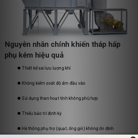
Nguyên nhân chính khiến tháp hấp
phụ kém hiệu quả
⏺️
Thiết kế sai lưu lượng khí
⏺️
Không kiểm soát độ ẩm đầu vào
⏺️
Sử dụng than hoạt tính không phù hợp
⏺️
Thiếu bảo trì định kỳ
⏺️
Hệ thống phụ trợ (quạt, ống gió) không ổn định