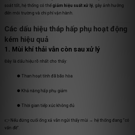
soát tốt, hệ thống có thể
giảm hiệu suất xử lý
, gây ảnh hưởng
đến môi trường và chi phí vận hành.
Các dấu hiệu tháp hấp phụ hoạt động
kém hiệu quả
1. Mùi khí thải vẫn còn sau xử lý
Đây là dấu hiệu rõ nhất cho thấy:
⏺️
Than hoạt tính đã bão hòa
⏺️
Khả năng hấp phụ giảm
⏺️
Thời gian tiếp xúc không đủ
👉 Nếu đứng cuối ống xả vẫn ngửi thấy mùi → hệ thống đang “có
vấn đề”.