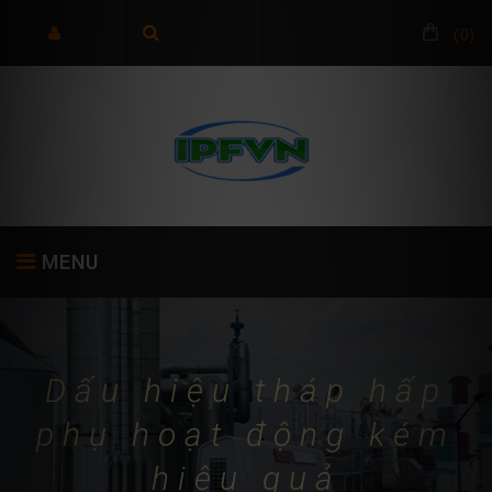
(
0
)
MENU
TRANG CHỦ
GIỚI THIỆU
SẢN PHẨM
Dấu hiệu tháp hấp
phụ hoạt động kém
hiệu quả