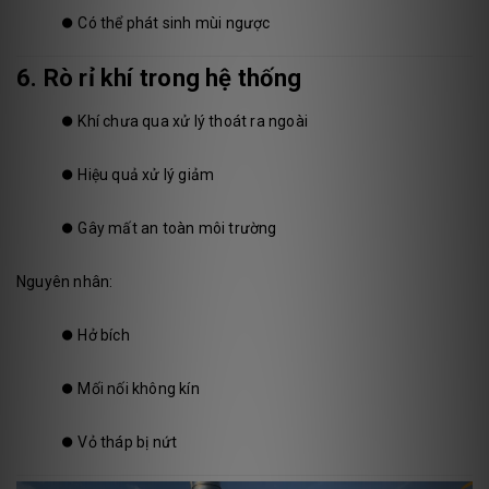
⏺️
Có thể phát sinh mùi ngược
6. Rò rỉ khí trong hệ thống
⏺️
Khí chưa qua xử lý thoát ra ngoài
⏺️
Hiệu quả xử lý giảm
⏺️
Gây mất an toàn môi trường
Nguyên nhân:
⏺️
Hở bích
⏺️
Mối nối không kín
⏺️
Vỏ tháp bị nứt