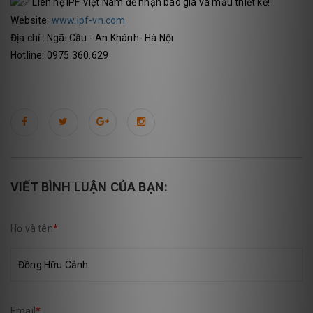
Liên hệ IPF Việt Nam để nhận báo giá và mẫu thiết kế!
Website:
www.ipf-vn.com
Địa chỉ : Ngãi Cầu - An Khánh- Hà Nội
Hotline: 0975.360.629
VIẾT BÌNH LUẬN CỦA BẠN:
Họ và tên
*
Email
*