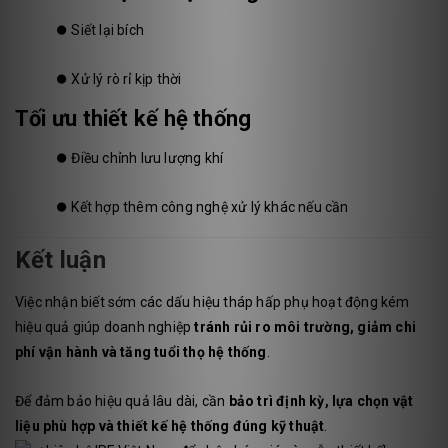
⏺️
Siết lại bích
⏺️
Xử lý rò rỉ kịp thời
Tối ưu thiết kế hệ thống
⏺️
Điều chỉnh lưu lượng khí
⏺️
Kết hợp thêm công nghệ xử lý khác nếu cần
Kết luận
Việc nhận biết sớm các dấu hiệu tháp hấp phụ hoạt động kém
hiệu quả giúp doanh nghiệp
tránh rủi ro môi trường, giảm chi
phí vận hành và tăng tuổi thọ hệ thống
.
Để đảm bảo hiệu quả lâu dài, cần
bảo trì định kỳ, lựa chọn vật
liệu phù hợp và thiết kế hệ thống đúng kỹ thuật
.