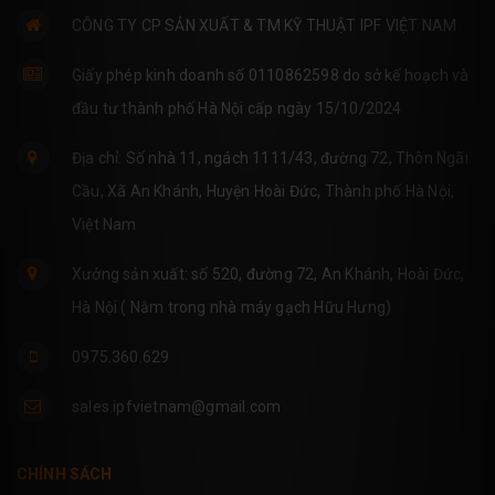
CÔNG TY CP SẢN XUẤT & TM KỸ THUẬT IPF VIỆT NAM
Giấy phép kinh doanh số 0110862598 do sở kế hoạch và
đầu tư thành phố Hà Nội cấp ngày 15/10/2024
Địa chỉ: Số nhà 11, ngách 1111/43, đường 72, Thôn Ngãi
Cầu, Xã An Khánh, Huyện Hoài Đức, Thành phố Hà Nội,
Việt Nam
Xưởng sản xuất: số 520, đường 72, An Khánh, Hoài Đức,
Hà Nội ( Nằm trong nhà máy gạch Hữu Hưng)
0975.360.629
sales.ipfvietnam@gmail.com
CHÍNH SÁCH