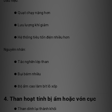
Dấu hiệu:
⏺️
Quạt chạy nặng hơn
⏺️
Lưu lượng khí giảm
⏺️
Hệ thống tiêu tốn điện nhiều hơn
Nguyên nhân:
⏺️
Tắc nghẽn lớp than
⏺️
Bụi bám nhiều
⏺️
Độ ẩm cao làm bít lỗ xốp
4. Than hoạt tính bị ẩm hoặc vón cục
⏺️
Than dính lại thành khối