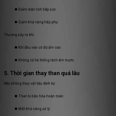
⏺️
Giảm diện tích tiếp xúc
⏺️
Giảm khả năng hấp phụ
Thường xảy ra khi:
⏺️
Khí đầu vào có độ ẩm cao
⏺️
Không có hệ thống tách ẩm trước
5. Thời gian thay than quá lâu
Nếu không thay vật liệu định kỳ:
⏺️
Than bị bão hòa hoàn toàn
⏺️
Mất khả năng xử lý