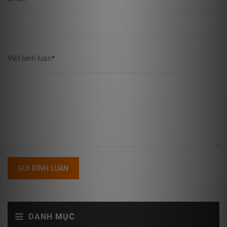
Viết bình luận
*
GỬI BÌNH LUẬN
DANH MỤC