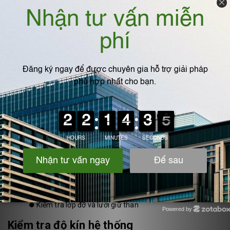
Giải pháp khắc phục hiệu quả
Thay than hoạt tính định kỳ
⏺️
Tùy theo tải lượng khí
⏺️
Kiểm tra và thay đúng thời điểm
Kiểm soát độ ẩm khí đầu vào
⏺️
Lắp tách ẩm hoặc tháp hấp thụ trước
⏺️
Tránh làm giảm hiệu suất hấp phụ
Vệ sinh và bảo trì hệ thống
⏺️
Làm sạch bụi trong tháp
⏺️
Kiểm tra lớp đỡ và lưới giữ than
Powered by
Zotabox
Kiểm tra độ kín hệ thống