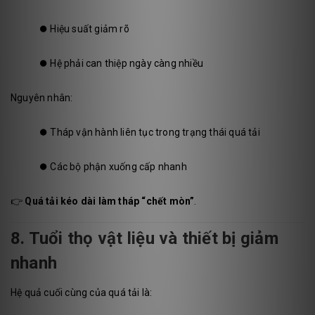
⏺️
Hiệu suất giảm rõ
⏺️
Hệ phải can thiệp ngày càng nhiều
Nguyên nhân:
⏺️
Tháp vận hành liên tục trong trạng thái quá tải
⏺️
Các bộ phận xuống cấp nhanh
👉
Quá tải kéo dài làm tháp “chết mòn”
.
8. Tuổi thọ vật liệu và thiết bị giảm
nhanh
Hệ quả cuối cùng của quá tải là: