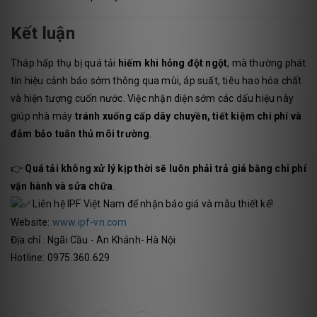
Kết luận
Tháp hấp thụ bị quá tải
hiếm khi hỏng đột ngột
, mà thường phát
tín hiệu cảnh báo sớm thông qua mùi, áp suất, tiêu hao hóa chất
và hiện tượng cuốn nước. Việc nhận diện sớm các dấu hiệu này
giúp nhà máy
tránh xuống cấp dây chuyền, tiết kiệm chi phí và
đảm bảo tuân thủ môi trường
.
👉
Quá tải không xử lý kịp thời sẽ luôn phải trả giá bằng chi phí
vận hành và sửa chữa
.
Liên hệ IPF Việt Nam để nhận báo giá và mẫu thiết kế!
Website:
www.ipf-vn.com
Địa chỉ : Ngãi Cầu - An Khánh- Hà Nội
Hotline: 0975.360.629