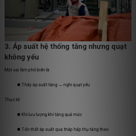
3. Áp suất hệ thống tăng nhưng quạt
không yếu
Một sai lầm phổ biến là:
⏺️
Thấy áp suất tăng → nghi quạt yếu
Thực tế:
⏺️
Khi lưu lượng khí tăng quá mức
⏺️
Tổn thất áp suất qua tháp hấp thụ tăng theo