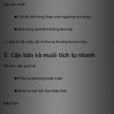
Nguyên nhân:
⏺️
Tốc độ khí trong tháp vượt ngưỡng cho phép
⏺️
Khả năng tách ẩm không theo kịp
👉 Đây là dấu hiệu rất rõ nhưng thường bị xem nhẹ.
5. Cặn bẩn và muối tích tụ nhanh
Khi làm việc quá tải:
⏺️
Phản ứng không hoàn toàn
⏺️
Muối và cặn kết tủa nhiều hơn
Biểu hiện: