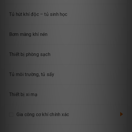
Tủ hút khí độc – tủ sinh học
Bơm màng khí nén
Thiết bị phòng sạch
Tủ môi trường, tủ sấy
Thiết bị xi mạ
Gia công cơ khí chính xác