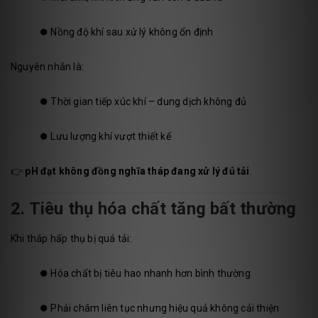
⏺️
Nồng độ khí sau xử lý không ổn định
Nguyên nhân là:
⏺️
Thời gian tiếp xúc khí – dung dịch không đủ
⏺️
Lưu lượng khí vượt thiết kế
👉
pH đạt không đồng nghĩa tháp đang xử lý đủ tải
.
2. Tiêu thụ hóa chất tăng bất thường
Khi tháp hấp thụ bị quá tải:
⏺️
Hóa chất bị tiêu hao nhanh hơn bình thường
⏺️
Phải châm liên tục nhưng hiệu quả không cải thiện