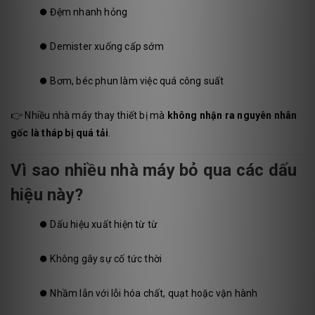
⏺️
Đệm nhanh hỏng
⏺️
Demister xuống cấp sớm
⏺️
Bơm, béc phun làm việc quá công suất
👉 Nhiều nhà máy thay thiết bị mà
không nhận ra nguyên nhân
gốc là tháp bị quá tải
.
Vì sao nhiều nhà máy bỏ qua các dấu
hiệu này?
⏺️
Dấu hiệu xuất hiện từ từ
⏺️
Không gây sự cố tức thời
⏺️
Nhầm lẫn với lỗi hóa chất, quạt hoặc vận hành