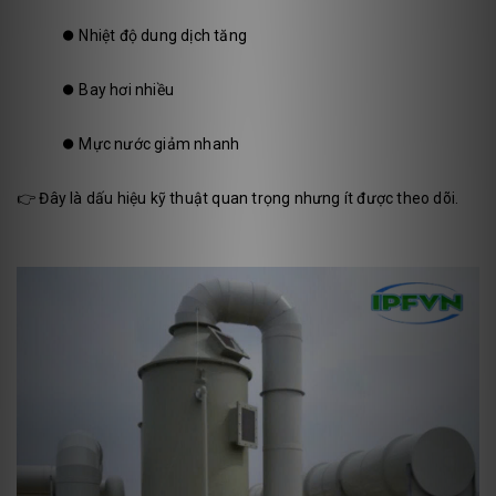
⏺️
Nhiệt độ dung dịch tăng
⏺️
Bay hơi nhiều
⏺️
Mực nước giảm nhanh
👉 Đây là dấu hiệu kỹ thuật quan trọng nhưng ít được theo dõi.