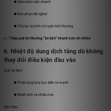
⏺️
Đệm bám cặn nhanh
⏺️
Béc phun dễ nghẹt
⏺️
Chu kỳ vệ sinh rút ngắn bất thường
👉
Tháp quá tải thường “ăn bẩn” nhanh hơn rất nhiều
.
6. Nhiệt độ dung dịch tăng dù không
thay đổi điều kiện đầu vào
Quá tải làm:
⏺️
Phản ứng hóa học diễn ra mạnh
⏺️
Nhiệt sinh ra nhiều hơn
Dấu hiệu: