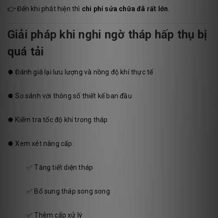
👉 Đến khi phát hiện thì
chi phí sửa chữa đã rất lớn
.
Giải pháp khi nghi ngờ tháp hấp thụ bị
quá tải
⏺️
Đánh giá lại lưu lượng và nồng độ khí thực tế
⏺️
So sánh với thông số thiết kế ban đầu
⏺️
Kiểm tra tốc độ khí trong tháp
⏺️
Xem xét nâng cấp:
✅ Tăng tiết diện tháp
✅ Bổ sung tháp song song
✅ Thêm cấp xử lý