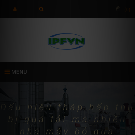
(
0
)
MENU
TRANG CHỦ
GIỚI THIỆU
SẢN PHẨM
Dấu hiệu tháp hấp thụ
bị quá tải mà nhiều
nhà máy bỏ qua