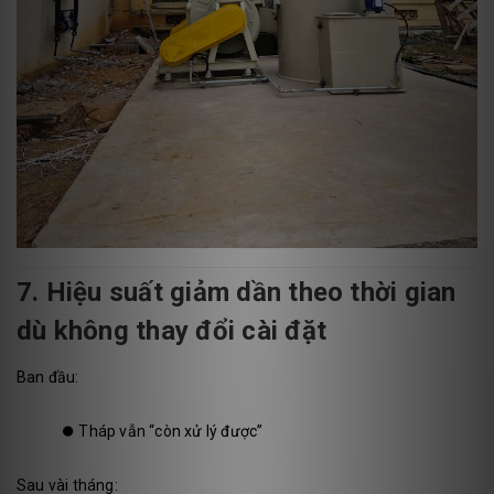
7. Hiệu suất giảm dần theo thời gian
dù không thay đổi cài đặt
Ban đầu:
⏺️
Tháp vẫn “còn xử lý được”
Sau vài tháng: