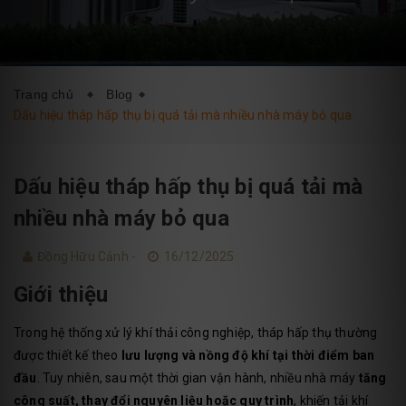
DỊCH VỤ
BLOG
LIÊN HỆ
Trang chủ
Blog
Dấu hiệu tháp hấp thụ bị quá tải mà nhiều nhà máy bỏ qua
Dấu hiệu tháp hấp thụ bị quá tải mà
nhiều nhà máy bỏ qua
Đồng Hữu Cảnh -
16/12/2025
Giới thiệu
Trong hệ thống xử lý khí thải công nghiệp, tháp hấp thụ thường
được thiết kế theo
lưu lượng và nồng độ khí tại thời điểm ban
đầu
. Tuy nhiên, sau một thời gian vận hành, nhiều nhà máy
tăng
công suất, thay đổi nguyên liệu hoặc quy trình
, khiến tải khí