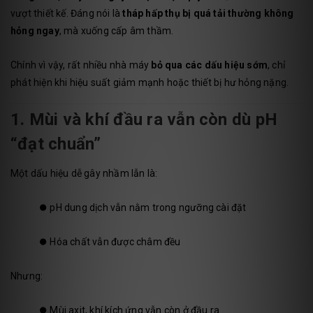
vượt thiết kế. Đáng nói là
tháp hấp thụ bị quá tải thường không
hỏng ngay
, mà xuống cấp âm thầm.
Chính vì vậy, rất nhiều nhà máy
bỏ qua các dấu hiệu sớm
, chỉ
phát hiện khi hiệu suất giảm mạnh hoặc thiết bị hư hỏng nặng.
1. Mùi và khí đầu ra vẫn còn dù pH
“đạt chuẩn”
Một dấu hiệu dễ gây nhầm lẫn là:
⏺️
pH dung dịch vẫn nằm trong ngưỡng cài đặt
⏺️
Hóa chất vẫn được châm đều
Nhưng:
⏺️
Mùi axit, khí kích ứng vẫn còn ở đầu ra