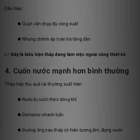
Dấu hiệu:
⏺️
Quạt vẫn chạy đủ công suất
⏺️
Nhưng chênh áp toàn hệ tăng dần
👉
Đây là biểu hiện tháp đang làm việc ngoài vùng thiết kế
.
4. Cuốn nước mạnh hơn bình thường
Tháp hấp thụ quá tải thường xuất hiện:
⏺️
Nước bị cuốn theo dòng khí
⏺️
Demister nhanh bẩn
⏺️
Đường ống sau tháp có hiện tượng ẩm, đọng nước