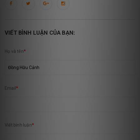
VIẾT BÌNH LUẬN CỦA BẠN:
Họ và tên
*
Email
*
Viết bình luận
*