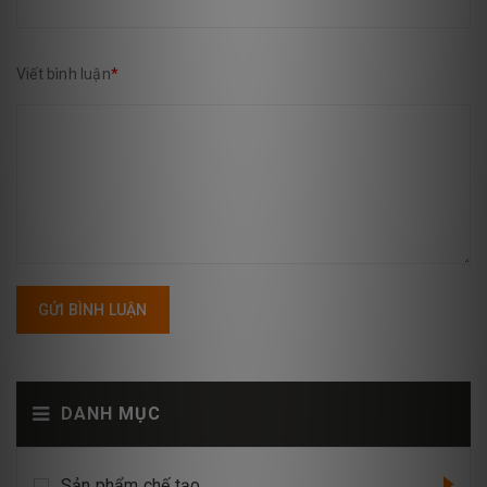
Viết bình luận
*
GỬI BÌNH LUẬN
DANH MỤC
Sản phẩm chế tạo