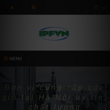
(
0
)
MENU
TRANG CHỦ
GIỚI THIỆU
SẢN PHẨM
Đơn vị cung cấp cửa
gió tại Hà Nội uy tín,
chất lượng