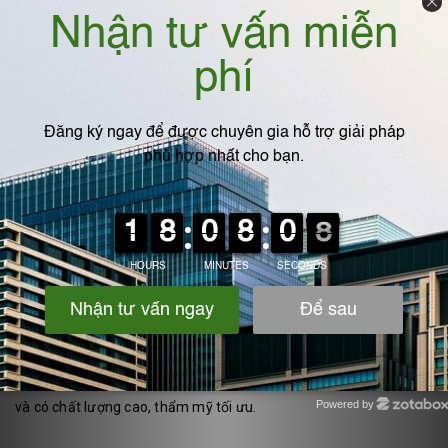
3. IPFVN- đơn vị chuyên sản xuất cửa gió tại Hà
Nội uy tín
Tại sao chúng tôi lại nói
IPFVN
là đơn vị chuyên sản xuất cửa gió
uy tín hàng đầu Hà Nội? Bởi nhờ vào những lý do sau đây:
- IPFVN chuyên sản xuất và cung cấp các sản phẩm tự gia công
Powered by
và có chất lượng cao, thẩm mỹ tối ưu.
Zotabox