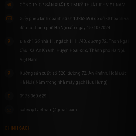
CÔNG TY CP SẢN XUẤT & TM KỸ THUẬT IPF VIỆT NAM
Giấy phép kinh doanh số 0110862598 do sở kế hoạch và
đầu tư thành phố Hà Nội cấp ngày 15/10/2024
Địa chỉ: Số nhà 11, ngách 1111/43, đường 72, Thôn Ngãi
Cầu, Xã An Khánh, Huyện Hoài Đức, Thành phố Hà Nội,
Việt Nam
Xưởng sản xuất: số 520, đường 72, An Khánh, Hoài Đức,
Hà Nội ( Nằm trong nhà máy gạch Hữu Hưng)
0975.360.629
sales.ipfvietnam@gmail.com
CHÍNH SÁCH