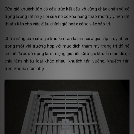
Cửa gió khuếch tán có cấu trúc kết cấu vô cùng chắc chắn và có
trọng lượng rất nhẹ. Lõi của nó có khả năng tháo mở tùy ý nên rất
thuận tiện cho việc điều chỉnh gió hoặc công việc bảo trì.
Chức năng của cửa gió khuếch tán là làm cửa gió cấp. Tuy nhiên
trong một vài trường hợp với mục đích thẩm mỹ trang trí thì nó
có thể được sử dụng làm miệng gió hồi. Cửa gió khuếch tán được
chia làm nhiều loại khác nhau: khuếch tán vuông, khuếch tán
tròn, khuếch tán nhẹ,…