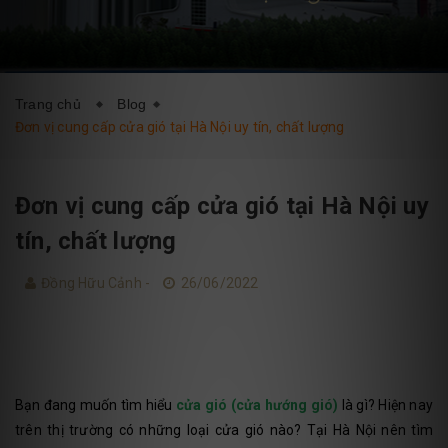
DỊCH VỤ
BLOG
LIÊN HỆ
Trang chủ
Blog
Đơn vị cung cấp cửa gió tại Hà Nội uy tín, chất lượng
Đơn vị cung cấp cửa gió tại Hà Nội uy
tín, chất lượng
Đồng Hữu Cảnh -
26/06/2022
Bạn đang muốn tìm hiểu
cửa gió (cửa hướng gió)
là gì? Hiện nay
trên thị trường có những loại cửa gió nào? Tại Hà Nội nên tìm