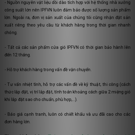
- Nguồn nguyên vật liệu dồi dào tích hợp với hệ thống nhà xưởng
công suất lớn nên IPFVN luôn đảm bảo được số lượng sản phẩm
lớn. Ngoài ra, đơn vị sản xuất của chúng tôi cũng nhận đặt sản
xuất riêng theo yêu cầu từ khách hàng trong thời gian nhanh
chóng.
- Tất cả các sản phẩm cửa gió IPFVN có thời gian bảo hành lên
đến 12 tháng.
- Hỗ trợ khách hàng trong vấn đề vận chuyển.
- Tư vấn nhiệt tình, hỗ trợ các vấn đề về kỹ thuật, thi công (cách
thức lắp đặt, vị trí lắp đặt, tính toán khoảng cách giữa 2 miệng gió
khi lắp đặt sao cho chuẩn, phù hợp,…).
- Báo giá cạnh tranh, luôn có chiết khấu và ưu đãi cao cho các
đơn hàng lớn.