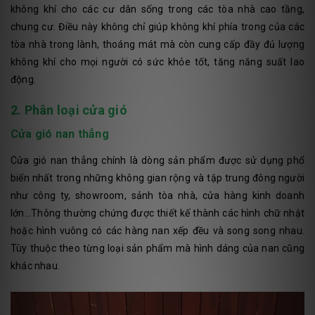
không khí cho các cư dân sống trong các tòa nhà cao tầng,
chung cư. Điều này không chỉ giúp không khí phía trong của các
tòa nhà trong lành, thoáng mát mà còn cung cấp đầy đủ lượng
không khí cho mọi người có sức khỏe tốt, tăng năng suất lao
động.
2. Phân loại cửa gió
Cửa gió nan thẳng
Cửa gió nan thẳng chính là dòng sản phẩm được sử dụng phổ
biến nhất trong những không gian rộng và tập trung đông người
như công ty, showroom, sảnh tòa nhà, cửa hàng kinh doanh
lớn...Thông thường chứng được thiết kế thành các hình chữ nhật
hoặc hình vuông có các hàng nan xếp đều và song song nhau.
Tùy thuộc theo từng loại sản phẩm mà hình dáng của nan cũng
khác nhau.