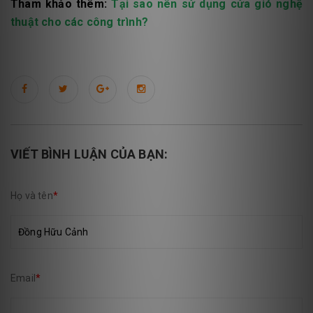
Tham khảo thêm:
Tại sao nên sử dụng cửa gió nghệ
thuật cho các công trình?
VIẾT BÌNH LUẬN CỦA BẠN:
Họ và tên
*
Email
*