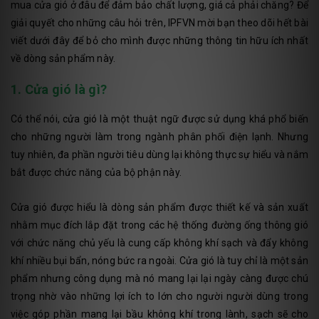
mua cửa gió ở đâu để đảm bảo chất lượng, giá cả phải chăng? Để
giải quyết cho những câu hỏi trên, IPFVN mời bạn theo dõi hết bài
viết dưới đây để bỏ cho mình được những thông tin hữu ích nhất
về dòng sản phẩm này.
1. Cửa gió là gì?
Có thể nói, cửa gió là một thuật ngữ được sử dụng khá phổ biến
cho những người làm trong ngành phân phối điện lạnh. Nhưng
tuy nhiên, đa phần người tiêu dùng lại không thực sự hiểu và nắm
bắt được chức năng của bộ phận này.
Cửa gió được hiểu là dòng sản phẩm được thiết kế và sản xuất
nhằm mục đích lắp đặt trong các hệ thống đường ống thông gió
với chức năng chủ yếu là cung cấp không khí sạch và đẩy không
khí nhiều bụi bẩn, nóng bức ra ngoài. Cửa gió là tuy chỉ là một sản
phẩm nhưng công dụng mà nó mang lại lại ngày càng được chú
trọng nhờ vào những lợi ích to lớn cho người người dùng trong
việc góp phần mang lại bầu không khí trong lành, sạch sẽ cho