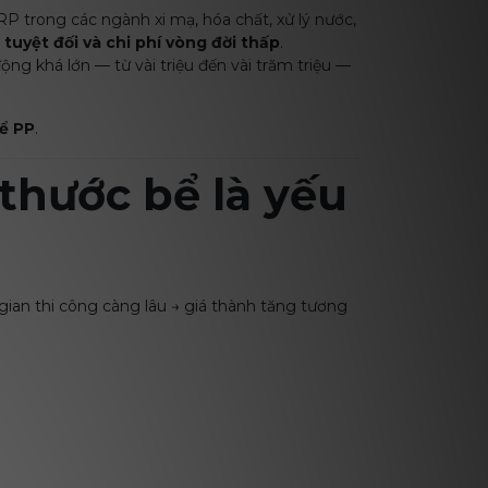
P trong các ngành xi mạ, hóa chất, xử lý nước,
tuyệt đối và chi phí vòng đời thấp
.
ộng khá lớn — từ vài triệu đến vài trăm triệu —
bể PP
.
 thước bể là yếu
 gian thi công càng lâu → giá thành tăng tương