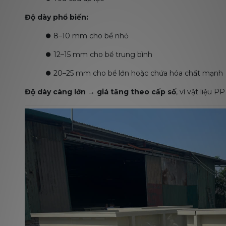
Độ dày phổ biến:
⏺️
8–10 mm cho bể nhỏ
⏺️
12–15 mm cho bể trung bình
⏺️
20–25 mm cho bể lớn hoặc chứa hóa chất mạnh
Độ dày càng lớn → giá tăng theo cấp số
, vì vật liệu P