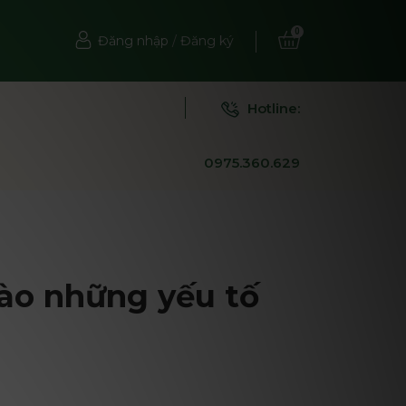
0
Đăng nhập
/
Đăng ký
Hotline:
0975.360.629
vào những yếu tố