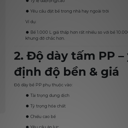
⏺️
Tỷ lệ dài/rộng/cao
⏺️
Yêu cầu đặt bể trong nhà hay ngoài trời
Ví dụ:
⏺️
Bể 1.000 L giá thấp hơn rất nhiều so với bể 10.00
khung đỡ chắc hơn.
2. Độ dày tấm PP –
định độ bền & giá
Độ dày bể PP phụ thuộc vào:
⏺️
Tải trọng dung dịch
⏺️
Tỷ trọng hóa chất
⏺️
Chiều cao bể
⏺️
Yêu cầu áp lực