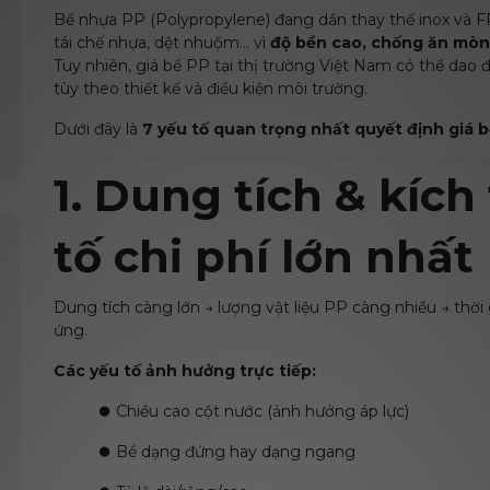
Bể nhựa PP (Polypropylene) đang dần thay thế inox và FR
tái chế nhựa, dệt nhuộm… vì
độ bền cao, chống ăn mòn 
Tuy nhiên, giá bể PP tại thị trường Việt Nam có thể dao đ
tùy theo thiết kế và điều kiện môi trường.
Dưới đây là
7 yếu tố quan trọng nhất quyết định giá 
1. Dung tích & kích
tố chi phí lớn nhất
Dung tích càng lớn → lượng vật liệu PP càng nhiều → thời
ứng.
Các yếu tố ảnh hưởng trực tiếp:
⏺️
Chiều cao cột nước (ảnh hưởng áp lực)
⏺️
Bể dạng đứng hay dạng ngang