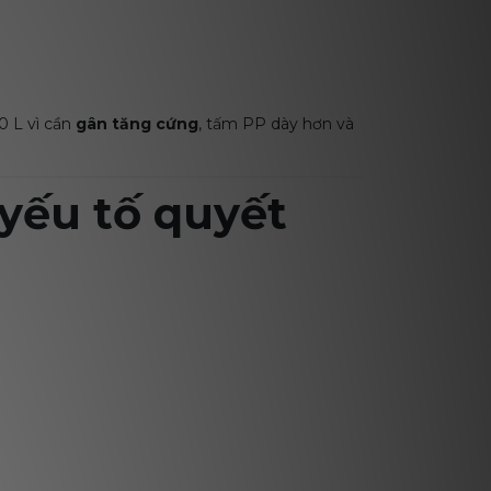
0 L vì cần
gân tăng cứng
, tấm PP dày hơn và
 yếu tố quyết