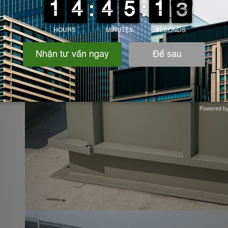
Powered b
Zotabox