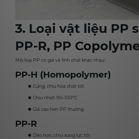
3. Loại vật liệu PP
PP-R, PP Copolyme
Mỗi loại PP có giá và tính chất khác nhau:
PP-H (Homopolymer)
⏺️
Cứng, chịu hóa chất tốt
⏺️
Chịu nhiệt 90–100°C
⏺️
Giá cao hơn PP thường
PP-R
⏺️
Dẻo hơn, chịu xung lực tốt