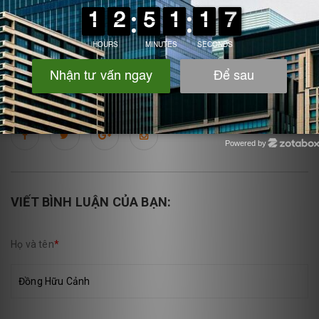
📞
Liên hệ IPF Việt Nam
để được tư vấn – thiết kế – gia công
bể
nhựa PP/PVC chịu hóa chất đặc biệt
theo yêu cầu.
Địa chỉ : Ngãi Cầu - An Khánh- Hà Nội
Hotline: 0975.360.629
Powered by
Zotabox
VIẾT BÌNH LUẬN CỦA BẠN:
Họ và tên
*