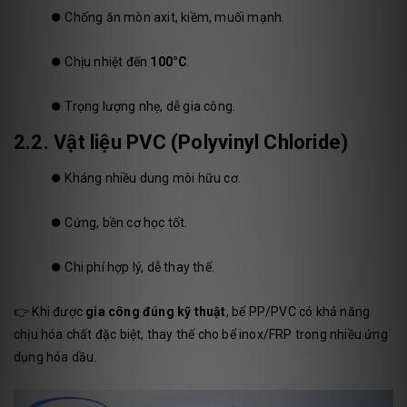
⏺️
Chống ăn mòn axit, kiềm, muối mạnh.
⏺️
Chịu nhiệt đến
100°C
.
⏺️
Trọng lượng nhẹ, dễ gia công.
2.2. Vật liệu PVC (Polyvinyl Chloride)
⏺️
Kháng nhiều dung môi hữu cơ.
⏺️
Cứng, bền cơ học tốt.
⏺️
Chi phí hợp lý, dễ thay thế.
👉 Khi được
gia công đúng kỹ thuật
, bể PP/PVC có khả năng
chịu hóa chất đặc biệt, thay thế cho bể inox/FRP trong nhiều ứng
dụng hóa dầu.