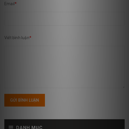
Email
*
Viết bình luận
*
GỬI BÌNH LUẬN
DANH MỤC