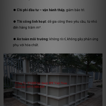
⏺️
Chi phí đầu tư – vận hành thấp
, giảm bảo trì.
⏺️
Thi công linh hoạt:
dễ gia công theo yêu cầu, từ nhỏ
đến hàng trăm m³.
⏺️
An toàn môi trường:
không rò rỉ, không gây phản ứng
phụ với hóa chất.