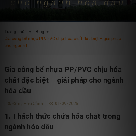
cho ngành hóa dầu
DỊCH VỤ
BLOG
LIÊN HỆ
Trang chủ
Blog
Gia công bể nhựa PP/PVC chịu hóa chất đặc biệt – giải pháp
cho ngành h
Gia công bể nhựa PP/PVC chịu hóa
chất đặc biệt – giải pháp cho ngành
hóa dầu
Đồng Hữu Cảnh -
01/09/2025
1. Thách thức chứa hóa chất trong
ngành hóa dầu