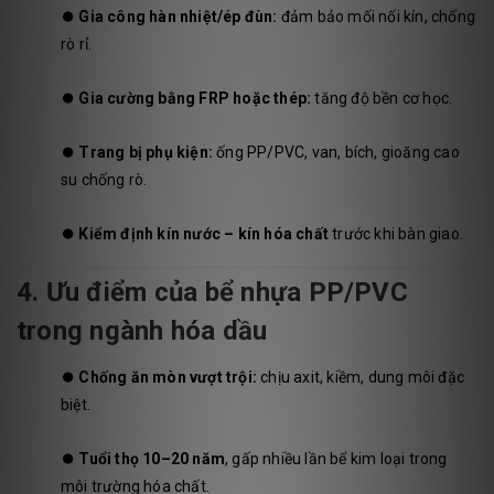
⏺️
Gia công hàn nhiệt/ép đùn:
đảm bảo mối nối kín, chống
rò rỉ.
⏺️
Gia cường bằng FRP hoặc thép:
tăng độ bền cơ học.
⏺️
Trang bị phụ kiện:
ống PP/PVC, van, bích, gioăng cao
su chống rò.
⏺️
Kiểm định kín nước – kín hóa chất
trước khi bàn giao.
4. Ưu điểm của bể nhựa PP/PVC
trong ngành hóa dầu
⏺️
Chống ăn mòn vượt trội:
chịu axit, kiềm, dung môi đặc
biệt.
⏺️
Tuổi thọ 10–20 năm
, gấp nhiều lần bể kim loại trong
môi trường hóa chất.