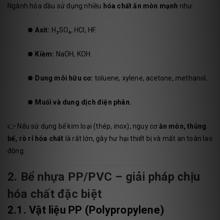
Ngành hóa dầu sử dụng nhiều
hóa chất ăn mòn mạnh
như:
⏺️
Axit:
H₂SO₄, HCl, HF.
⏺️
Kiềm:
NaOH, KOH.
⏺️
Dung môi hữu cơ:
toluene, xylene, acetone, methanol.
⏺️
Muối và dung dịch điện phân.
👉 Nếu sử dụng bể kim loại (thép, inox), nguy cơ
ăn mòn, thủng
bể, rò rỉ hóa chất
là rất lớn, gây hư hại thiết bị và mất an toàn lao
động.
2. Bể nhựa PP/PVC – giải pháp chịu
hóa chất đặc biệt
2.1. Vật liệu PP (Polypropylene)