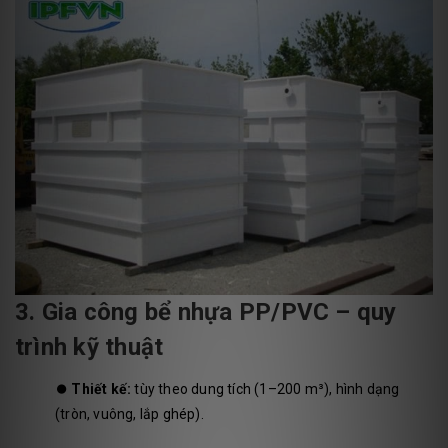
3. Gia công bể nhựa PP/PVC – quy
trình kỹ thuật
⏺️
Thiết kế:
tùy theo dung tích (1–200 m³), hình dạng
(tròn, vuông, lắp ghép).