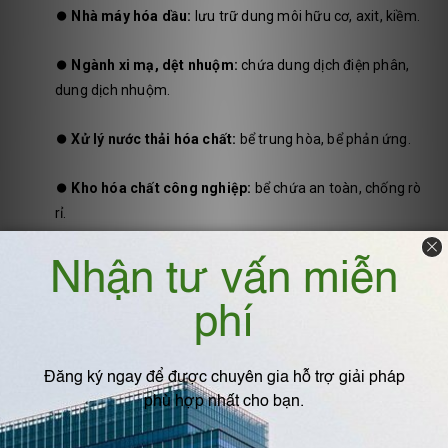
⏺️
Nhà máy hóa dầu:
lưu trữ dung môi hữu cơ, axit, kiềm.
⏺️
Ngành xi mạ, dệt nhuộm:
chứa dung dịch điện phân,
dung dịch nhuộm.
⏺️
Xử lý nước thải hóa chất:
bể trung hòa, bể phản ứng.
⏺️
Kho hóa chất công nghiệp:
bể chứa an toàn, chống rò
rỉ.
6. Kết luận
Gia công bể nhựa PP/PVC chịu hóa chất đặc biệt
là giải pháp
an toàn và bền vững cho ngành hóa dầu. Với khả năng chống ăn
mòn, tuổi thọ cao, chi phí hợp lý, đây là lựa chọn thay thế tối ưu
cho bể kim loại, đáp ứng yêu cầu
an toàn – hiệu quả – thân thiện
môi trường
trong sản xuất hiện đại.