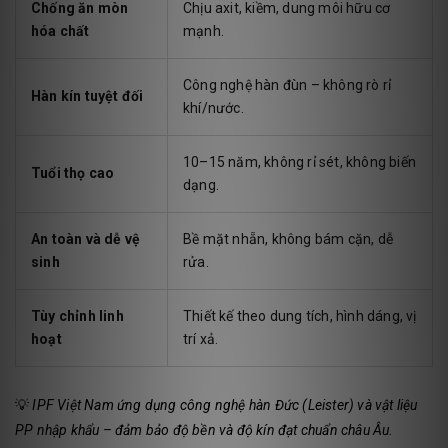
Chống ăn mòn
Chịu axit, kiềm, dung môi hữu cơ
hóa chất
mạnh.
Công nghệ hàn đùn – không rò rỉ
Hàn kín tuyệt đối
khí/nước.
10–15 năm, không rỉ sét, không biến
Tuổi thọ cao
dạng.
An toàn và dễ vệ
Bề mặt nhẵn, không bám cặn, dễ
sinh
rửa.
Tùy chỉnh linh
Thiết kế theo dung tích, hình dáng, vị
hoạt
trí xả.
💡
IPF Việt Nam ứng dụng công nghệ hàn Đức (Leister) và vật liệu
PP nhập khẩu – đảm bảo độ bền và độ kín đạt chuẩn châu Âu.