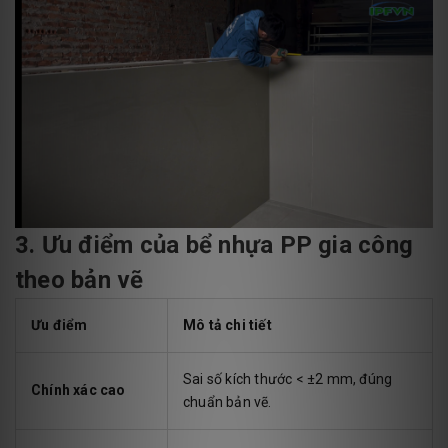
3. Ưu điểm của bể nhựa PP gia công
theo bản vẽ
Ưu điểm
Mô tả chi tiết
Sai số kích thước < ±2 mm, đúng
Chính xác cao
chuẩn bản vẽ.