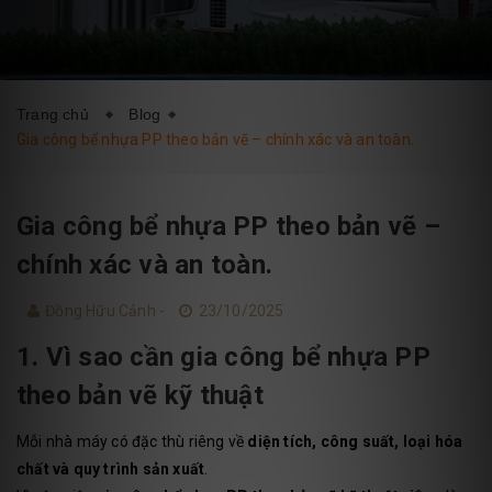
DỊCH VỤ
BLOG
LIÊN HỆ
Trang chủ
Blog
Gia công bể nhựa PP theo bản vẽ – chính xác và an toàn.
Gia công bể nhựa PP theo bản vẽ –
chính xác và an toàn.
Đồng Hữu Cảnh -
23/10/2025
1. Vì sao cần gia công bể nhựa PP
theo bản vẽ kỹ thuật
Mỗi nhà máy có đặc thù riêng về
diện tích, công suất, loại hóa
chất và quy trình sản xuất
.