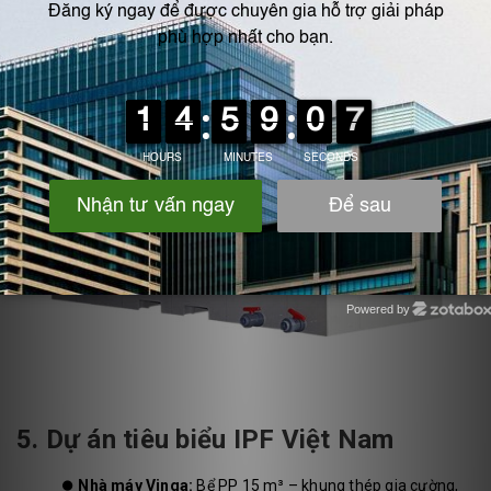
Powered by
Zotabox
5. Dự án tiêu biểu IPF Việt Nam
⏺️
Nhà máy Vinga:
Bể PP 15 m³ – khung thép gia cường,