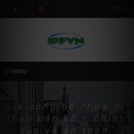
(
0
)
MENU
TRANG CHỦ
GIỚI THIỆU
SẢN PHẨM
Gia công bể nhựa PP
theo bản vẽ – chính
xác và an toàn.