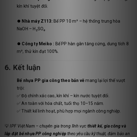
kín khí tuyệt đối.
⏺️
Nhà máy Z113:
Bể PP 10 m³ – hệ thống trung hòa
NaOH – H₂SO₄.
⏺️ Công ty Meiko
:
Bể PP hàn gân tăng cứng, dung tích 8
m³, thử kín đạt 100%.
6. Kết luận
Bể nhựa PP gia công theo bản vẽ
mang lại lợi thế vượt
trội:
✅ Độ chính xác cao, kín khí – kín nước tuyệt đối.
✅ An toàn với hóa chất, tuổi thọ 10–15 năm.
✅ Thiết kế linh hoạt, phù hợp mọi ngành công nghiệp.
💡
IPF Việt Nam – chuyên gia trong lĩnh vực
thiết kế, gia công và
lắp đặt bể nhựa PP công nghiệp
theo yêu cầu kỹ thuật, đảm bảo an