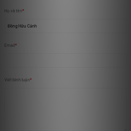
Họ và tên
*
Email
*
Viết bình luận
*