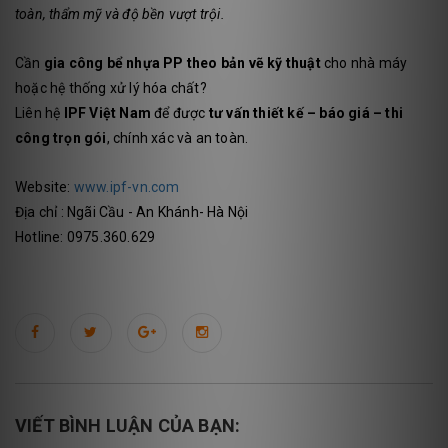
toàn, thẩm mỹ và độ bền vượt trội.
Cần
gia công bể nhựa PP theo bản vẽ kỹ thuật
cho nhà máy
hoặc hệ thống xử lý hóa chất?
Liên hệ
IPF Việt Nam
để được
tư vấn thiết kế – báo giá – thi
công trọn gói
, chính xác và an toàn.
Website:
www.ipf-vn.com
Địa chỉ : Ngãi Cầu - An Khánh- Hà Nội
Hotline: 0975.360.629
VIẾT BÌNH LUẬN CỦA BẠN: