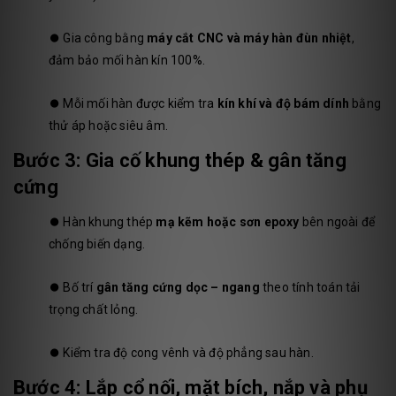
⏺️
Gia công bằng
máy cắt CNC và máy hàn đùn nhiệt
,
đảm bảo mối hàn kín 100%.
⏺️
Mỗi mối hàn được kiểm tra
kín khí và độ bám dính
bằng
thử áp hoặc siêu âm.
Bước 3: Gia cố khung thép & gân tăng
cứng
⏺️
Hàn khung thép
mạ kẽm hoặc sơn epoxy
bên ngoài để
chống biến dạng.
⏺️
Bố trí
gân tăng cứng dọc – ngang
theo tính toán tải
trọng chất lỏng.
⏺️
Kiểm tra độ cong vênh và độ phẳng sau hàn.
Bước 4: Lắp cổ nối, mặt bích, nắp và phụ