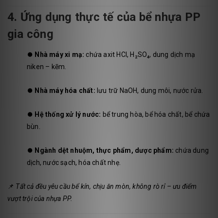
4. Ứng dụng thực tế của bể nhựa PP
gia công
⏺️
Nhà máy xi mạ:
chứa axit HCl, H₂SO₄, dung dịch mạ
niken – kẽm.
⏺️
Nhà máy hóa chất:
lưu trữ NaOH, dung môi, nước rửa.
⏺️
Hệ thống xử lý nước:
bể trung hòa, bể hóa chất, bể chứa
bùn.
⏺️
Ngành dệt nhuộm, thực phẩm, dược phẩm:
chứa dung
dịch, nước sạch, hóa chất nhẹ.
📌
Tất cả đều yêu cầu bể kín, chịu ăn mòn, không rò rỉ – ưu điểm
vượt trội của nhựa PP.