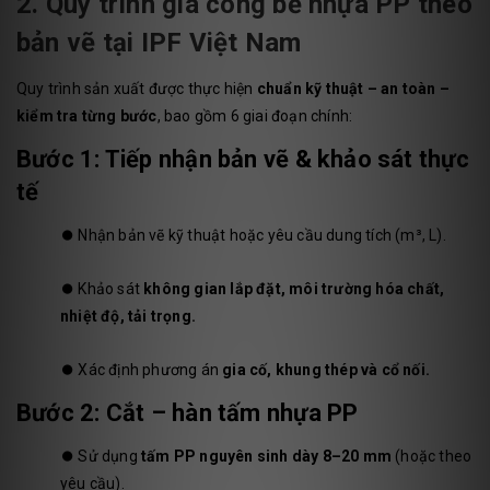
2. Quy trình gia công bể nhựa PP theo
bản vẽ tại IPF Việt Nam
Quy trình sản xuất được thực hiện
chuẩn kỹ thuật – an toàn –
kiểm tra từng bước
, bao gồm 6 giai đoạn chính:
Bước 1: Tiếp nhận bản vẽ & khảo sát thực
tế
⏺️
Nhận bản vẽ kỹ thuật hoặc yêu cầu dung tích (m³, L).
⏺️
Khảo sát
không gian lắp đặt, môi trường hóa chất,
nhiệt độ, tải trọng.
⏺️
Xác định phương án
gia cố, khung thép và cổ nối.
Bước 2: Cắt – hàn tấm nhựa PP
⏺️
Sử dụng
tấm PP nguyên sinh dày 8–20 mm
(hoặc theo
yêu cầu).