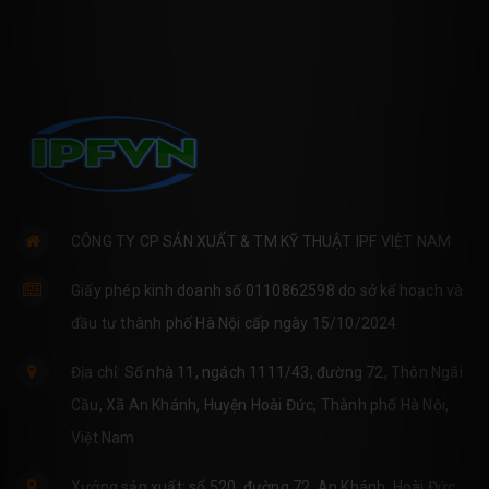
CÔNG TY CP SẢN XUẤT & TM KỸ THUẬT IPF VIỆT NAM
Giấy phép kinh doanh số 0110862598 do sở kế hoạch và
đầu tư thành phố Hà Nội cấp ngày 15/10/2024
Địa chỉ: Số nhà 11, ngách 1111/43, đường 72, Thôn Ngãi
Cầu, Xã An Khánh, Huyện Hoài Đức, Thành phố Hà Nội,
Việt Nam
Xưởng sản xuất: số 520, đường 72, An Khánh, Hoài Đức,