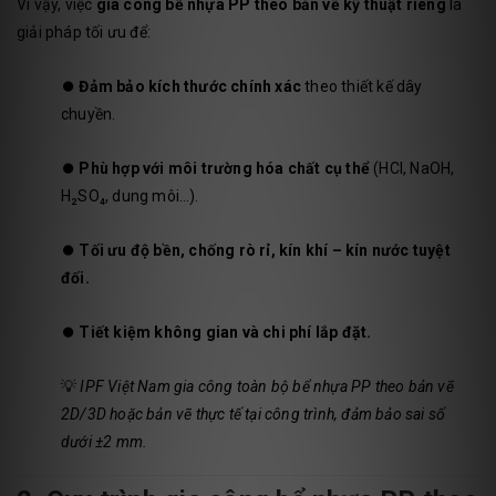
Vì vậy, việc
gia công bể nhựa PP theo bản vẽ kỹ thuật riêng
là
giải pháp tối ưu để:
⏺️
Đảm bảo kích thước chính xác
theo thiết kế dây
chuyền.
⏺️
Phù hợp với môi trường hóa chất cụ thể
(HCl, NaOH,
H₂SO₄, dung môi…).
⏺️
Tối ưu độ bền, chống rò rỉ, kín khí – kín nước tuyệt
đối.
⏺️
Tiết kiệm không gian và chi phí lắp đặt.
💡
IPF Việt Nam gia công toàn bộ bể nhựa PP theo bản vẽ
2D/3D hoặc bản vẽ thực tế tại công trình, đảm bảo sai số
dưới ±2 mm.