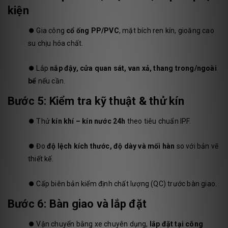
kiện
⏺️
Gia công
cổ ống PP/PVC
, mặt bích ren kín, gioăng cao
su chịu hóa chất.
⏺️
Lắp
nắp đậy, cửa quan sát, van xả, thang trong/ngoài
bể
nếu cần.
Bước 5: Kiểm tra kỹ thuật & thử kín
⏺️
Thử
kín khí – kín nước 24h
theo tiêu chuẩn IPF.
⏺️
Đo
độ lệch kích thước, độ dày và mối hàn
so với bản vẽ
thiết kế.
⏺️
Cấp biên bản kiểm định chất lượng (QC) trước bàn giao.
Bước 6: Bàn giao và lắp đặt
⏺️
Vận chuyển bằng xe chuyên dụng,
lắp đặt tại công