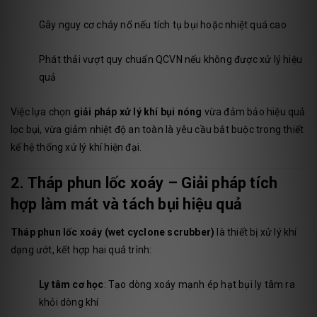
Gây nguy cơ cháy nổ nếu tích tụ bụi hoặc nhiệt quá cao
Phát thải vượt quy chuẩn QCVN nếu không được xử lý hiệu
quả
Việc lựa chọn
giải pháp xử lý khí bụi nóng
vừa đảm bảo hiệu quả
lọc bụi, vừa giảm nhiệt độ an toàn là yêu cầu bắt buộc trong thiết
kế hệ thống xử lý khí hiện đại.
2. Tháp phun lốc xoáy – Giải pháp tích
hợp làm mát và tách bụi hiệu quả
Tháp phun lốc xoáy (wet cyclone scrubber)
là thiết bị xử lý khí
dạng ướt, kết hợp hai quá trình:
Ly tâm cơ học
: Tạo dòng xoáy mạnh ép hạt bụi ly tâm ra
khỏi dòng khí