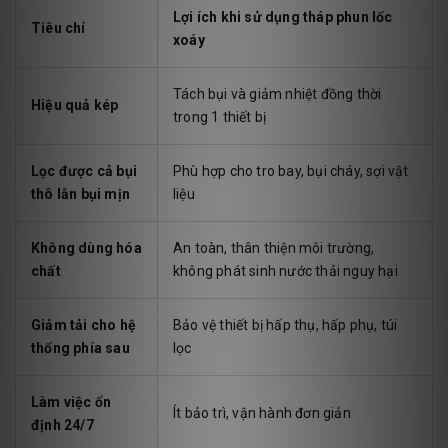
Lợi ích khi sử dụng tháp phun lốc
Tiêu chí
xoáy
Tách bụi và giảm nhiệt đồng thời
Hiệu quả kép
trong 1 thiết bị
Lọc được cả bụi
Phù hợp cho tro bay, bụi cháy, sợi vật
thô lẫn bụi mịn
liệu
Không dùng hóa
An toàn, thân thiện môi trường,
chất
không phát sinh nước thải nguy hại
Giảm tải cho hệ
Bảo vệ thiết bị hấp thụ, hấp phụ, túi
thống phía sau
lọc
Làm việc ổn
Ít bảo trì, vận hành đơn giản
định 24/7