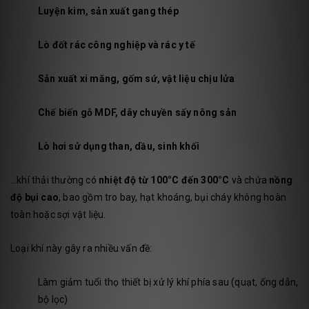
Luyện kim, sản xuất gang thép
Lò đốt rác công nghiệp và rác y tế
Sản xuất xi măng, gốm sứ, vật liệu chịu lửa
Chế biến gỗ MDF, dây chuyền sấy nông sản
Lò hơi sử dụng than, dầu, sinh khối
…khí thải thường có
nhiệt độ từ 100°C đến 300°C
và chứa
nồng
độ bụi cao
, bao gồm tro bay, hạt khoáng, bụi cháy không hoàn
toàn hoặc sợi vật liệu.
Loại khí này gây ra nhiều vấn đề:
Làm giảm tuổi thọ thiết bị xử lý khí phía sau (quạt, ống dẫn,
bộ lọc)