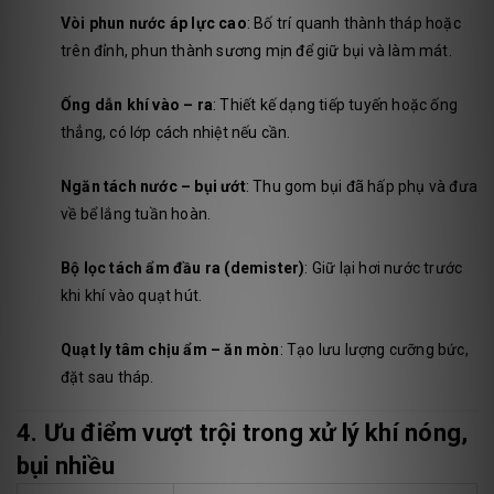
Vòi phun nước áp lực cao
: Bố trí quanh thành tháp hoặc
trên đỉnh, phun thành sương mịn để giữ bụi và làm mát.
Ống dẫn khí vào – ra
: Thiết kế dạng tiếp tuyến hoặc ống
thẳng, có lớp cách nhiệt nếu cần.
Ngăn tách nước – bụi ướt
: Thu gom bụi đã hấp phụ và đưa
về bể lắng tuần hoàn.
Bộ lọc tách ẩm đầu ra (demister)
: Giữ lại hơi nước trước
khi khí vào quạt hút.
Quạt ly tâm chịu ẩm – ăn mòn
: Tạo lưu lượng cưỡng bức,
đặt sau tháp.
4. Ưu điểm vượt trội trong xử lý khí nóng,
bụi nhiều