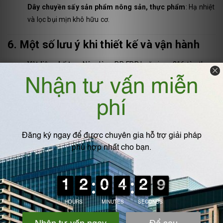
Dây chuyền sấy sản phẩm nông sản, thực phẩm
: Hạ nhiệt
và lọc bụi mịn khô hữu cơ.
6. Một số lưu ý khi thiết kế và vận hành
Vật liệu chế tạo
: Nên dùng PP, FRP hoặc inox 316 tùy theo
tính chất ăn mòn và nhiệt độ khí.
Nhiệt độ khí vào
: Trên 250°C nên kết hợp thiết bị trao đổi
nhiệt làm mát sơ bộ.
Áp lực nước phun
: Tối ưu từ 2–5 bar để đảm bảo tạo
sương mịn và tiết kiệm nước.
Độ dốc đường ống và bể lắng
: Thiết kế để tránh đọng
nước – bùn gây tắc nghẽn.
Hệ thống tách nước và khử ẩm khí đầu ra
: Bảo vệ quạt