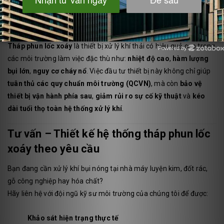
hút, tránh hơi nước vào môi trường.
7. Kết luận
Tháp phun lốc xoáy
là thiết bị xử lý khí thải có hiệu quả cao trong
Powered by
Zotabox
các môi trường làm việc đặc thù như:
nhiệt độ cao
,
hàm lượng
bụi lớn
,
nguy cơ cháy nổ
. Việc đầu tư thiết bị này không chỉ giúp
tuân thủ các quy chuẩn môi trường (QCVN)
, mà còn
bảo vệ
thiết bị vận hành phía sau
,
giảm rủi ro sự cố kỹ thuật
và
kéo
dài tuổi thọ toàn hệ thống xử lý khí
.
Tư vấn – Thiết kế hệ thống tháp phun lốc
xoáy theo yêu cầu
Bạn đang cần xử lý khí bụi nóng tại nhà máy luyện kim, đốt rác,
gỗ công nghiệp hay hóa chất?
Hãy liên hệ với đội ngũ kỹ sư môi trường của chúng tôi để được:
Khảo sát hiện trạng thực tế