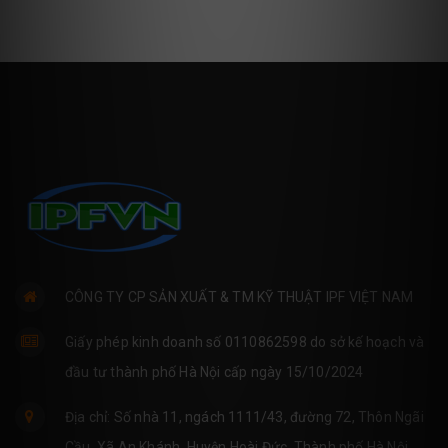
CÔNG TY CP SẢN XUẤT & TM KỸ THUẬT IPF VIỆT NAM
Giấy phép kinh doanh số 0110862598 do sở kế hoạch và
đầu tư thành phố Hà Nội cấp ngày 15/10/2024
Địa chỉ: Số nhà 11, ngách 1111/43, đường 72, Thôn Ngãi
Cầu, Xã An Khánh, Huyện Hoài Đức, Thành phố Hà Nội,