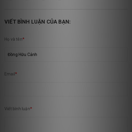
VIẾT BÌNH LUẬN CỦA BẠN:
Họ và tên
*
Email
*
Viết bình luận
*