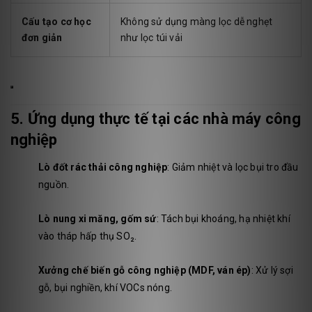
Cấu tạo cơ học
Không sử dụng màng lọc dễ nghẹt
đơn giản
như lọc túi vải
5. Ứng dụng thực tế tại các nhà máy công
nghiệp
Lò đốt rác thải công nghiệp
: Giảm nhiệt và lọc bụi tro đầu
nguồn.
Lò nung xi măng, gốm sứ
: Tách bụi khoáng, hạ nhiệt khí
vào tháp hấp thụ SO₂.
Xưởng chế biến gỗ công nghiệp (MDF, ván ép)
: Xử lý sợi
gỗ, bụi nghiền, khí VOCs nóng.