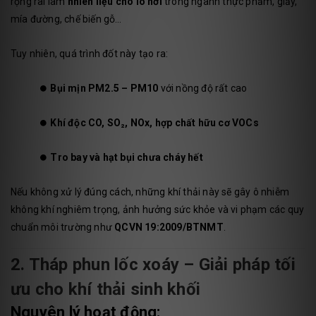
rộng rãi làm
nhiên liệu cho lò hơi
trong ngành thực phẩm, giấy,
mía đường, chế biến gỗ…
Tuy nhiên, quá trình đốt này tạo ra:
⏺️
Bụi mịn PM2.5 – PM10
với nồng độ rất cao
⏺️
Khí độc CO, SO₂, NOx, hợp chất hữu cơ VOCs
⏺️
Tro bay và hạt bụi chưa cháy hết
Nếu không xử lý đúng cách, những khí thải này sẽ gây ô nhiễm
không khí nghiêm trọng, ảnh hưởng sức khỏe và vi phạm các quy
chuẩn môi trường như
QCVN 19:2009/BTNMT
.
2. Tháp phun lốc xoáy – Giải pháp tối
ưu cho khí thải sinh khối
Nguyên lý hoạt động: