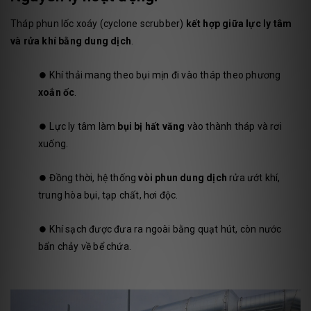
Tháp phun lốc xoáy (cyclone scrubber)
kết hợp giữa lực ly tâm
và rửa khí bằng dung dịch
.
⏺️ Khí thải mang theo bụi mịn đi vào tháp theo phương
xoắn ốc
.
⏺️ Lực ly tâm làm
bụi bị hất văng
vào thành tháp và rơi
xuống.
⏺️ Đồng thời, hệ thống
vòi phun dung dịch
rửa ướt khí,
trung hòa bụi, tạp chất, hơi độc.
⏺️ Khí sạch được đưa ra ngoài bằng quạt hút, còn nước
bẩn chảy về bể chứa.