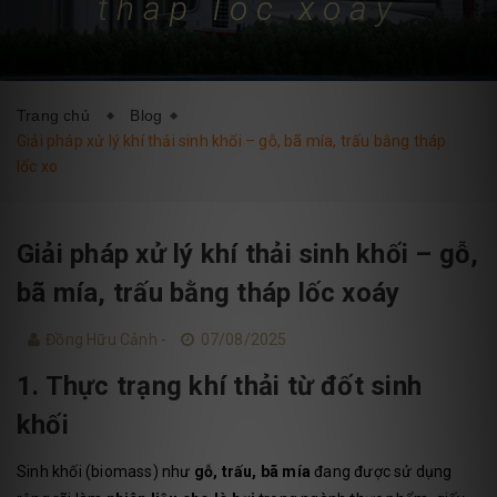
tháp lốc xoáy
DỊCH VỤ
BLOG
LIÊN HỆ
Trang chủ
Blog
Giải pháp xử lý khí thải sinh khối – gỗ, bã mía, trấu bằng tháp
lốc xo
Giải pháp xử lý khí thải sinh khối – gỗ,
bã mía, trấu bằng tháp lốc xoáy
Đồng Hữu Cảnh -
07/08/2025
1. Thực trạng khí thải từ đốt sinh
khối
Sinh khối (biomass) như
gỗ, trấu, bã mía
đang được sử dụng