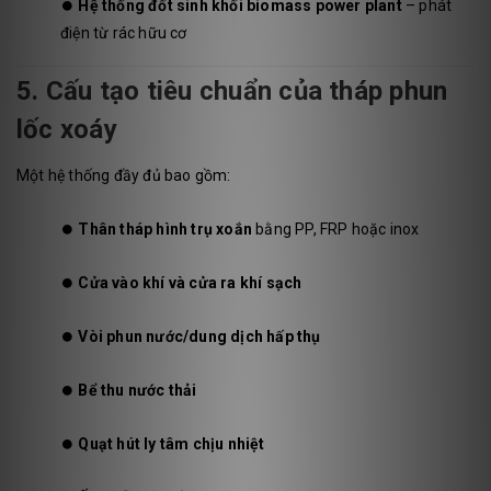
⏺️
Hệ thống đốt sinh khối biomass power plant
– phát
điện từ rác hữu cơ
5. Cấu tạo tiêu chuẩn của tháp phun
lốc xoáy
Một hệ thống đầy đủ bao gồm:
⏺️
Thân tháp hình trụ xoắn
bằng PP, FRP hoặc inox
⏺️
Cửa vào khí và cửa ra khí sạch
⏺️
Vòi phun nước/dung dịch hấp thụ
⏺️
Bể thu nước thải
⏺️
Quạt hút ly tâm chịu nhiệt