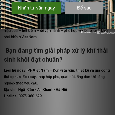
7. Kết luận
Khí thải từ đốt sinh khối là
nguồn phát thải bụi và khí độc rất lớn
,
nếu không xử lý sẽ ảnh hưởng nặng nề đến môi trường và sức
khỏe cộng đồng.
Tháp phun lốc xoáy
chính là giải pháp lý tưởng:
hiệu quả – tiết kiệm – dễ vận hành – phù hợp với lò hơi sinh khối
Powered by
Zotabox
phổ biến ở Việt Nam.
Bạn đang tìm giải pháp xử lý khí thải
sinh khối đạt chuẩn?
Liên hệ ngay IPF Việt Nam
– Đơn vị
tư vấn, thiết kế và gia công
tháp phun lốc xoáy
, tháp hấp phụ, quạt hút, ống dẫn khí công
nghiệp theo yêu cầu.
Địa chỉ : Ngãi Cầu - An Khánh- Hà Nội
Hotline: 0975.360.629