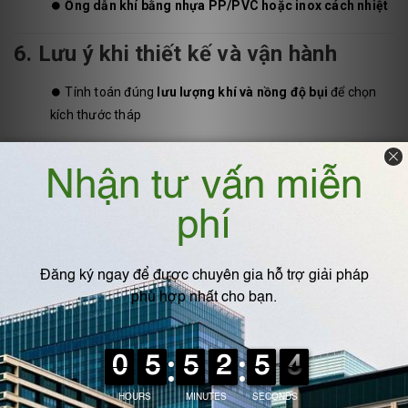
⏺️
Ống dẫn khí bằng nhựa PP/PVC hoặc inox cách nhiệt
6. Lưu ý khi thiết kế và vận hành
⏺️ Tính toán đúng
lưu lượng khí và nồng độ bụi
để chọn
kích thước tháp
⏺️ Dùng
nước hoặc dung dịch hấp thụ NaOH
nếu cần
trung hòa khí SO₂
⏺️ Kết hợp với
tháp hấp phụ than hoạt tính
nếu có khí
VOCs, mùi hôi
⏺️ Lắp đặt
ống dẫn kín hơi, cổ bạt mềm
để tránh rò rỉ khí
⏺️ Vệ sinh định kỳ vùng thu bụi, vòi phun để đảm bảo hiệu
suất ổn định