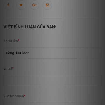
VIẾT BÌNH LUẬN CỦA BẠN:
Họ và tên
*
Email
*
Viết bình luận
*