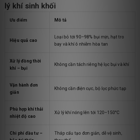
lý khí sinh khối
Ưu điểm
Mô tả
Loại bỏ tới 90–98% bụi mịn, hạt tro
Hiệu quả cao
bay và khí ô nhiễm hòa tan
Xử lý đồng thời
Không cần tách riêng hệ lọc bụi và khí
khí – bụi
Vận hành đơn
Không cần điện cực, bộ lọc phức tạp
giản
Phù hợp khí thải
Xử lý khí nóng lên tới 120–150°C
nhiệt độ cao
Chi phí đầu tư –
Tháp cấu tạo đơn giản, dễ vệ sinh,