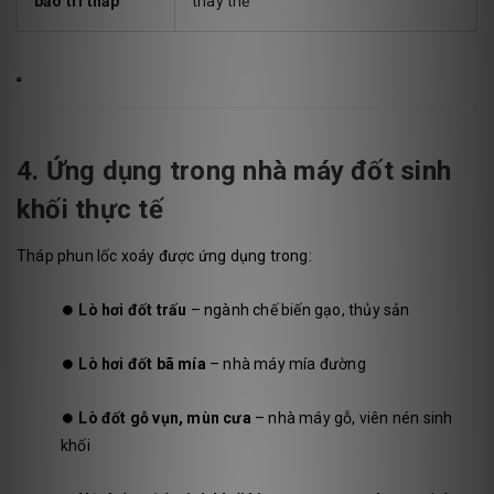
bảo trì thấp
thay thế
4. Ứng dụng trong nhà máy đốt sinh
khối thực tế
Tháp phun lốc xoáy được ứng dụng trong:
⏺️
Lò hơi đốt trấu
– ngành chế biến gạo, thủy sản
⏺️
Lò hơi đốt bã mía
– nhà máy mía đường
⏺️
Lò đốt gỗ vụn, mùn cưa
– nhà máy gỗ, viên nén sinh
khối