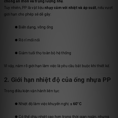
chống ăn mòn và trọng lượng nhẹ
.
Tuy nhiên, PP là vật liệu
nhạy cảm với nhiệt và áp suất
, nếu vượt
giới hạn cho phép sẽ dễ gây:
⏺️
Biến dạng, võng ống
⏺️
Rò rỉ mối nối
⏺️
Giảm tuổi thọ toàn bộ hệ thống
Vì vậy, nắm rõ giới hạn làm việc là yêu cầu bắt buộc khi thiết kế.
2. Giới hạn nhiệt độ của ống nhựa PP
Trong điều kiện vận hành liên tục:
⏺️
Nhiệt độ làm việc khuyến nghị:
≤ 60°C
⏺️
Có thể chịu nhiệt cao hơn trong thời gian ngắn, nhưng