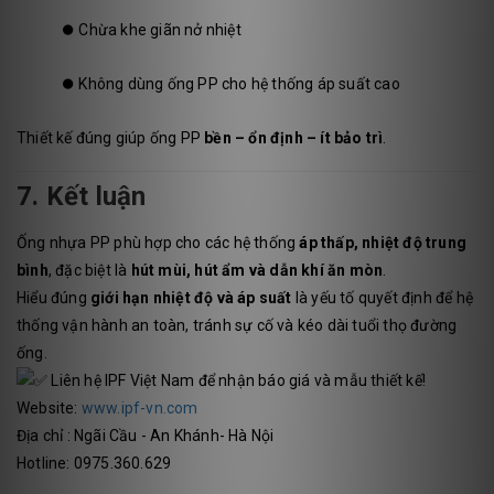
⏺️
Chừa khe giãn nở nhiệt
⏺️
Không dùng ống PP cho hệ thống áp suất cao
Thiết kế đúng giúp ống PP
bền – ổn định – ít bảo trì
.
7. Kết luận
Ống nhựa PP phù hợp cho các hệ thống
áp thấp, nhiệt độ trung
bình
, đặc biệt là
hút mùi, hút ẩm và dẫn khí ăn mòn
.
Hiểu đúng
giới hạn nhiệt độ và áp suất
là yếu tố quyết định để hệ
thống vận hành an toàn, tránh sự cố và kéo dài tuổi thọ đường
ống.
Liên hệ IPF Việt Nam để nhận báo giá và mẫu thiết kế!
Website:
www.ipf-vn.com
Địa chỉ : Ngãi Cầu - An Khánh- Hà Nội
Hotline: 0975.360.629