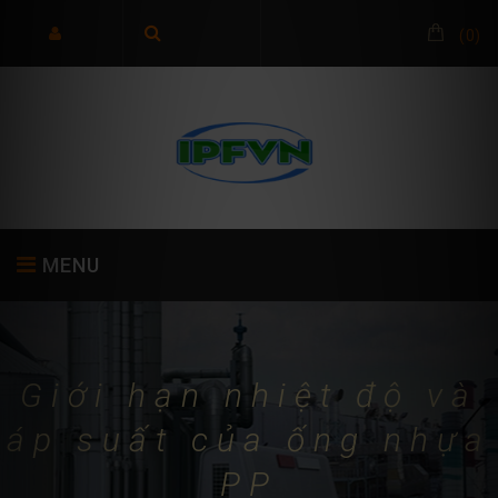
(
0
)
MENU
TRANG CHỦ
GIỚI THIỆU
SẢN PHẨM
Giới hạn nhiệt độ và
áp suất của ống nhựa
PP