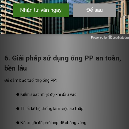
Powered by
Zotabox
6. Giải pháp sử dụng ống PP an toàn,
bền lâu
Để đảm bảo tuổi thọ ống PP:
⏺️
Kiểm soát nhiệt độ khí đầu vào
⏺️
Thiết kế hệ thống làm việc áp thấp
⏺️
Bố trí gối đỡ phù hợp để chống võng