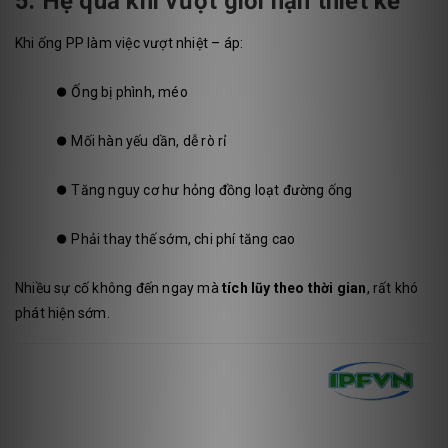
5. Hệ quả khi vượt giới hạn thiết kế
Khi ống PP làm việc vượt nhiệt – áp:
⏺️
Ống bị phình, méo
⏺️
Mối hàn yếu dần, dễ rò rỉ
⏺️
Tăng nguy cơ hư hỏng đồng loạt đường ống
⏺️
Phải thay thế sớm, chi phí tăng cao
Nhiều sự cố không đến ngay mà
tích lũy theo thời gian
, rất khó
phát hiện sớm.