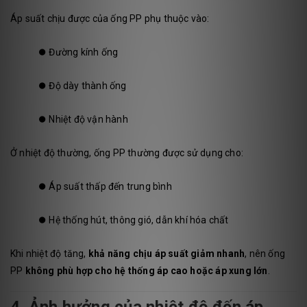
Áp suất chịu được của ống PP phụ thuộc vào:
⏺️
Đường kính ống
⏺️
Độ dày thành ống
⏺️
Nhiệt độ vận hành
Ở nhiệt độ thường, ống PP thường được sử dụng cho:
⏺️
Áp suất thấp đến trung bình
⏺️
Hệ thống hút, thông gió, dẫn khí hóa chất
Khi nhiệt độ tăng,
khả năng chịu áp suất giảm nhanh
, nên ống
PP
không phù hợp cho hệ thống áp cao hoặc áp xung lớn
.
4. Ảnh hưởng của nhiệt độ đến áp