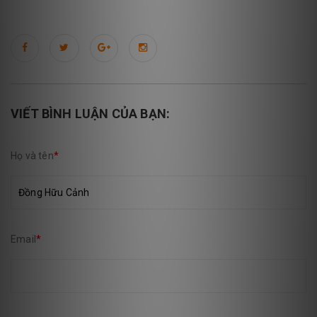
VIẾT BÌNH LUẬN CỦA BẠN:
Họ và tên
*
Email
*