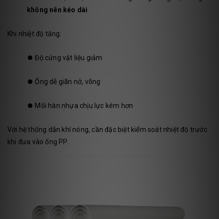
không nên kéo dài
Khi nhiệt độ tăng:
⏺️
Độ cứng vật liệu giảm
⏺️
Ống dễ giãn nở, võng
⏺️
Mối hàn nhựa chịu lực kém hơn
Với hệ thống dẫn khí nóng, cần đặc biệt kiểm soát nhiệt độ trước
khi đưa vào ống PP.