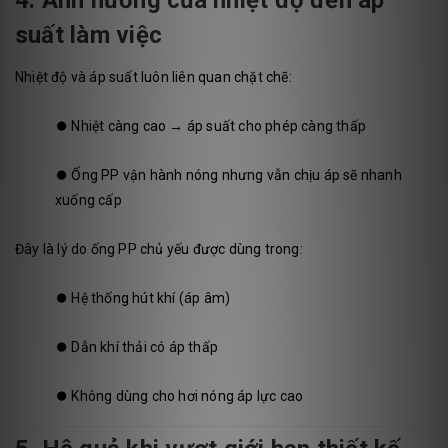
suất làm việc
Nhiệt độ và áp suất luôn liên quan chặt chẽ:
⏺️
Nhiệt càng cao → áp suất cho phép càng thấp
⏺️
Ống PP vận hành nóng nhưng vẫn chịu áp sẽ nhanh
xuống cấp
Đây là lý do ống PP chủ yếu được dùng trong:
⏺️
Hệ thống hút khí (áp âm)
⏺️
Dẫn khí thải có áp thấp
⏺️
Không dùng cho hơi nóng áp lực cao