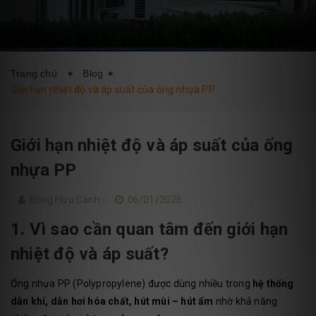
DỊCH VỤ
BLOG
LIÊN HỆ
Trang chủ
Blog
Giới hạn nhiệt độ và áp suất của ống nhựa PP
Giới hạn nhiệt độ và áp suất của ống
nhựa PP
Đồng Hữu Cảnh -
06/01/2026
1. Vì sao cần quan tâm đến giới hạn
nhiệt độ và áp suất?
Ống nhựa PP (Polypropylene) được dùng nhiều trong
hệ thống
dẫn khí, dẫn hơi hóa chất, hút mùi – hút ẩm
nhờ khả năng