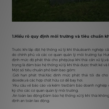
1.Hiểu rõ quy định môi trường và tiêu chuẩn khí
Trước khi lắp đặt hệ thống xử lý khí thải,doanh nghiệp cầ
do chính phủ và các cơ quan quản lý môi trường tại H
định mức độ phát thải cho phép,loại khí thải cần xử lý,
trọng là đảm bảo hệ thống xử lý khí thải được thiết kế và 
Một số tiêu chuẩn phổ biến bao gồm:
.Giới hạn phát thải:Xác định mức phát thải tối đa cho
dioxide,và các hợp chất hữu cơ dễ bay hơi.
.Yêu cầu về báo cáo và kiểm tra:Đảm bảo doanh nghiệp c
kỳ cho các cơ quan quản lý môi trường.
.An toàn lao động:Đảm bảo hệ thống xử lý khí thải khôn
định an toàn lao động.