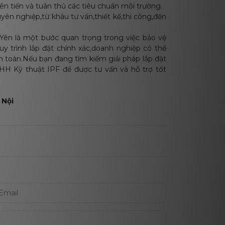
ên tiến và tuân thủ các tiêu chuẩn môi trường.
ên nghiệp,từ khâu tư vấn,thiết kế,thi công,đến
g Yên là một bước quan trọng trong việc bảo vệ
y trình lắp đặt chính xác,doanh nghiệp có thể
n toàn.Nếu bạn đang tìm kiếm giải pháp lắp đặt
NHH Kỹ thuật IPF để được tư vấn và hỗ trợ tốt
 Nội