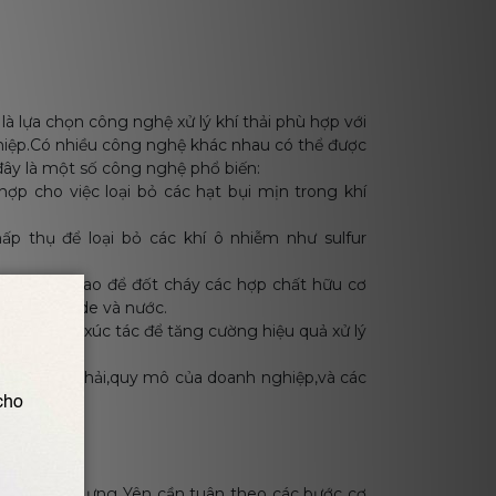
 là lựa chọn công nghệ xử lý khí thải phù hợp với
hiệp.Có nhiều công nghệ khác nhau có thể được
 đây là một số công nghệ phổ biến:
h hợp cho việc loại bỏ các hạt bụi mịn trong khí
ấp thụ để loại bỏ các khí ô nhiễm như sulfur
 nhiệt độ cao để đốt cháy các hợp chất hữu cơ
arbon dioxide và nước.
 dụng chất xúc tác để tăng cường hiệu quả xử lý
t của khí thải,quy mô của doanh nghiệp,và các
hí thải tại Hưng Yên cần tuân theo các bước cơ