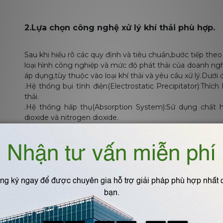
2.Lựa chọn công nghệ xử lý khí thải phù hợp.
Sau khi hiểu rõ các quy định và tiêu chuẩn,bước tiếp theo
loại hình công nghiệp và mức độ phát thải của doanh ng
áp dụng,tùy thuộc vào loại khí thải và yêu cầu xử lý.Dưới
.Hệ thống bụi tĩnh điện(Electrostatic Precipitator):Thíc
thải.
.Hệ thống hấp thụ(Absorption System):Sử dụng chất h
dioxide và nitrogen dioxide.
.Hệ thống đốt nhiệt(Thermal Oxidation System):Sử dụng
dễ bay hơi,biến chúng thành các khí không gây hại như c
.Hệ thống lọc bằng chất xúc tác(Catalytic Converters):Sử
khí thải.
Việc lựa chọn công nghệ phù hợp phụ thuộc vào tình chấ
yêu cầu môi trường cụ thể tại Hưng Yên.
3.Quy trình lắp đặt hệ thống xử lý khí thải.
Sau khi lựa chọn công nghệ,quy trình lắp đặt hệ thống k