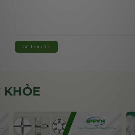
Gửi thông tin
 KHỎE