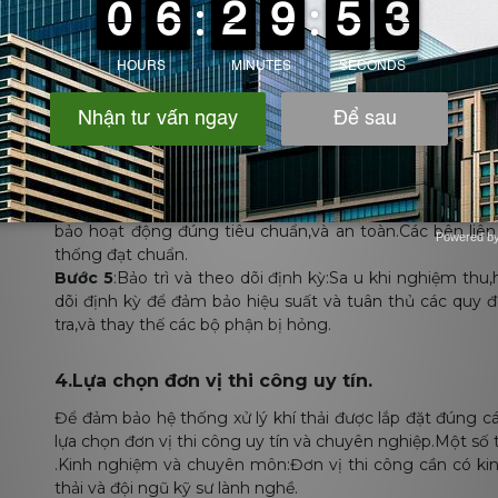
bản sau.
Bước 1:
Khảo sát và lập kế hoạch:Đội ngũ kỹ sư sẽ tiến h
quan trọng như kích thước,cấu trúc,và điều kiện lắp đặt,vị 
Bước 2:
Chuẩn bị vật liệu và công cụ:Đảm bảo vật liệ
đủ.Việc chuẩn bị kỹ lưỡng giúp quá trình lắp đặt diễn ra s
Bước 3
:Lắp đặt hệ thống xử lý khí thải:Đội ngũ kỹ s
hoạch.Quá trình này đòi hỏi sự chính xác và tuân thủ c
đặt hệ thống ống dẫn.thiết bị xử lý,và hệ thống điều khiển
Bước 4
:Kiểm tra và nghiệm thu:Sau khi hoàn thành lắp
bảo hoạt động đúng tiêu chuẩn,và an toàn.Các bên liê
Powered b
thống đạt chuẩn.
Zotabox
Bước 5
:Bảo trì và theo dõi định kỳ:Sa u khi nghiệm thu,
dõi định kỳ để đảm bảo hiệu suất và tuân thủ các quy đ
tra,và thay thế các bộ phận bị hỏng.
4.Lựa chọn đơn vị thi công uy tín.
Để đảm bảo hệ thống xử lý khí thải được lắp đặt đúng c
lựa chọn đơn vị thi công uy tín và chuyên nghiệp.Một số 
.Kinh nghiệm và chuyên môn:Đơn vị thi công cần có kinh
thải và đội ngũ kỹ sư lành nghề.