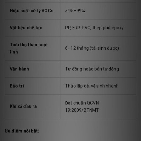
Hiệu suất xử lý VOCs
≥ 95–99%
Vật liệu chế tạo
PP, FRP, PVC, thép phủ epoxy
Tuổi thọ than hoạt
6–12 tháng (tái sinh được)
tính
Vận hành
Tự động hoặc bán tự động
Bảo trì
Tháo lắp dễ, vệ sinh nhanh
Đạt chuẩn QCVN
Khí xả đầu ra
19:2009/BTNMT
Ưu điểm nổi bật: