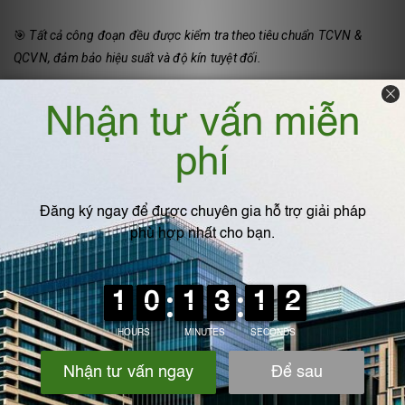
🎯
Tất cả công đoạn đều được kiểm tra theo tiêu chuẩn TCVN &
QCVN, đảm bảo hiệu suất và độ kín tuyệt đối.
6. Một số dự án tiêu biểu của IPF Việt
Nam
⏺️
Nhà máy sơn công nghiệp – Bình Dương:
Hệ thống
tháp hấp phụ 2 tầng than hoạt tính, lưu lượng 18.000
m³/h.
⏺️
Nhà máy in bao bì – Đồng Nai:
Hấp phụ hơi dung môi
toluene, hiệu suất 98%.
⏺️
Nhà máy xi mạ – Bắc Ninh:
Hệ thống scrubber + hấp
phụ than hoạt tính, khí đầu ra đạt chuẩn QCVN 19:2009.
⏺️
Nhà máy tái chế nhựa – Long An:
Xử lý VOCs và mùi