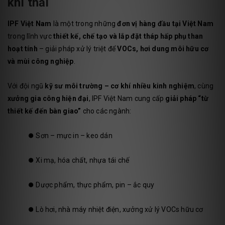
khí thải
IPF Việt Nam
là một trong những
đơn vị hàng đầu tại Việt Nam
trong lĩnh vực
thiết kế, chế tạo và lắp đặt tháp hấp phụ than
hoạt tính
– giải pháp xử lý triệt để
VOCs, hơi dung môi hữu cơ
và mùi công nghiệp
.
Với đội ngũ
kỹ sư môi trường – cơ khí nhiều kinh nghiệm
, cùng
xưởng gia công hiện đại
, IPF Việt Nam cung cấp
giải pháp “từ
thiết kế đến bàn giao”
cho các ngành:
⏺️
Sơn – mực in – keo dán
⏺️
Xi mạ, hóa chất, nhựa tái chế
⏺️
Dược phẩm, thực phẩm, pin – ắc quy
⏺️
Lò hơi, nhà máy nhiệt điện, xưởng xử lý VOCs hữu cơ