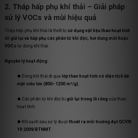
2. Tháp hấp phụ khí thải – Giải pháp
xử lý VOCs và mùi hiệu quả
Tháp hấp phụ khí thải là thiết bị
sử dụng vật liệu than hoạt tính
để
giữ lại và hấp phụ các phân tử khí độc, hơi dung môi hoặc
VOCs
từ dòng khí thải.
Nguyên lý hoạt động:
⏺️
Dòng khí thải đi qua
lớp than hoạt tính có diện tích bề
mặt siêu lớn (800–1200 m²/g)
.
⏺️
Các phân tử khí độc bị
giữ lại trong lỗ rỗng
của than
hoạt tính.
⏺️
Khí sạch sau xử lý được
thoát ra môi trường đạt QCVN
19:2009/BTNMT
.