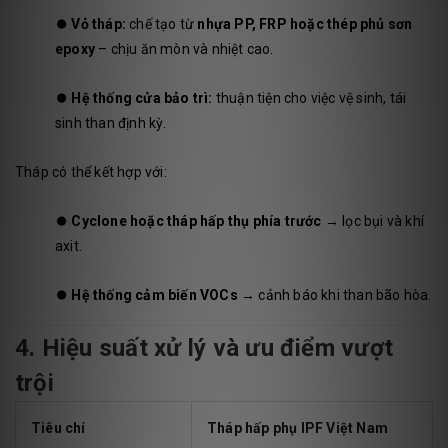
⏺️
Vỏ tháp:
chế tạo từ
nhựa PP, FRP hoặc thép phủ sơn
epoxy
– chịu ăn mòn và nhiệt cao.
⏺️
Hệ thống cửa bảo trì:
thuận tiện cho việc vệ sinh, tái
sinh than định kỳ.
Tháp có thể kết hợp với:
⏺️
Cyclone hoặc tháp hấp thụ phía trước
→ lọc bụi và khí
axit.
⏺️
Hệ thống cảm biến VOCs
→ cảnh báo khi than bão hòa.
4. Hiệu suất xử lý và ưu điểm vượt
trội
Tiêu chí
Tháp hấp phụ IPF Việt Nam