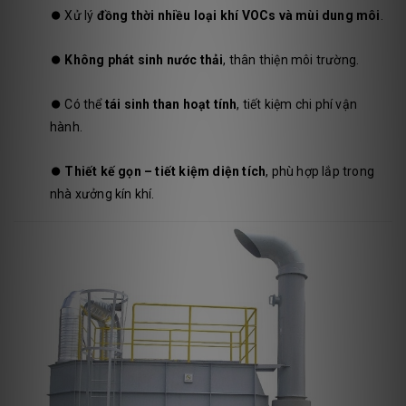
⏺️
Xử lý
đồng thời nhiều loại khí VOCs và mùi dung môi
.
⏺️
Không phát sinh nước thải
, thân thiện môi trường.
⏺️
Có thể
tái sinh than hoạt tính
, tiết kiệm chi phí vận
hành.
⏺️
Thiết kế gọn – tiết kiệm diện tích
, phù hợp lắp trong
nhà xưởng kín khí.