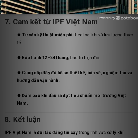
dung môi hữu cơ, vận hành ổn định > 1 năm.
Powered by
7. Cam kết từ IPF Việt Nam
Zotabox
⏺️
Tư vấn kỹ thuật miễn phí
theo loại khí và lưu lượng thực
tế.
⏺️
Bảo hành 12–24 tháng
, bảo trì trọn đời.
⏺️
Cung cấp đầy đủ hồ sơ thiết kế, bản vẽ, nghiệm thu và
hướng dẫn vận hành.
⏺️
Đảm bảo khí đầu ra đạt tiêu chuẩn môi trường Việt
Nam.
8. Kết luận
IPF Việt Nam
là
đối tác đáng tin cậy
trong lĩnh vực
xử lý khí