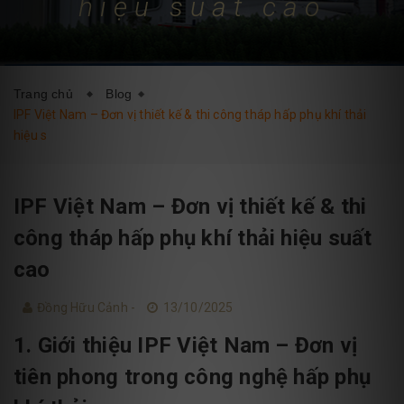
hiệu suất cao
DỊCH VỤ
BLOG
LIÊN HỆ
Trang chủ
Blog
IPF Việt Nam – Đơn vị thiết kế & thi công tháp hấp phụ khí thải
hiệu s
IPF Việt Nam – Đơn vị thiết kế & thi
công tháp hấp phụ khí thải hiệu suất
cao
Đồng Hữu Cảnh -
13/10/2025
1. Giới thiệu IPF Việt Nam – Đơn vị
tiên phong trong công nghệ hấp phụ