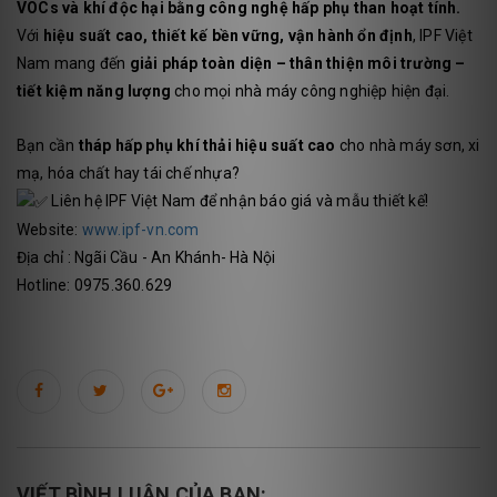
VOCs và khí độc hại bằng công nghệ hấp phụ than hoạt tính.
Với
hiệu suất cao, thiết kế bền vững, vận hành ổn định
, IPF Việt
Nam mang đến
giải pháp toàn diện – thân thiện môi trường –
tiết kiệm năng lượng
cho mọi nhà máy công nghiệp hiện đại.
Bạn cần
tháp hấp phụ khí thải hiệu suất cao
cho nhà máy sơn, xi
mạ, hóa chất hay tái chế nhựa?
Liên hệ IPF Việt Nam để nhận báo giá và mẫu thiết kế!
Website:
www.ipf-vn.com
Địa chỉ : Ngãi Cầu - An Khánh- Hà Nội
Hotline: 0975.360.629
VIẾT BÌNH LUẬN CỦA BẠN: