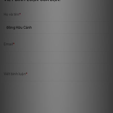
Họ và tên
*
Email
*
Viết bình luận
*