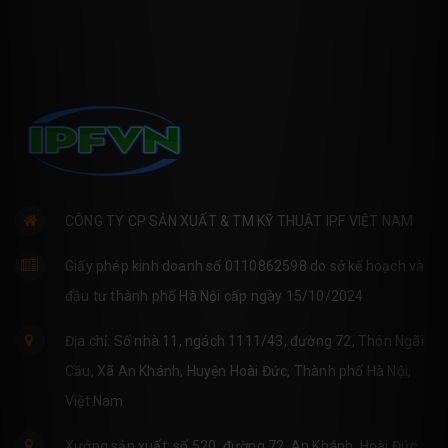
CÔNG TY CP SẢN XUẤT & TM KỸ THUẬT IPF VIỆT NAM
Giấy phép kinh doanh số 0110862598 do sở kế hoạch và
đầu tư thành phố Hà Nội cấp ngày 15/10/2024
Địa chỉ: Số nhà 11, ngách 1111/43, đường 72, Thôn Ngãi
Cầu, Xã An Khánh, Huyện Hoài Đức, Thành phố Hà Nội,
Việt Nam
Xưởng sản xuất: số 520, đường 72, An Khánh, Hoài Đức,