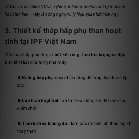
💡
Đối với khí chứa VOCs, xylene, toluene, aceton, dung môi sơn
hoặc hơi keo – đây là công nghệ xử lý hiệu quả nhất hiện nay.
3. Thiết kế tháp hấp phụ than hoạt
tính tại IPF Việt Nam
Mỗi tháp hấp phụ được
thiết kế riêng theo lưu lượng và đặc
tính khí thải
của từng nhà máy:
⏺️
Buồng hấp phụ:
chia nhiều tầng để tăng diện tích tiếp
xúc.
⏺️
Lớp than hoạt tính:
bố trí theo luồng khí để tránh tạo
điểm chết.
⏺️
Tấm lưới và khung đỡ:
đảm bảo độ bền, dễ tháo lắp khi
thay than.