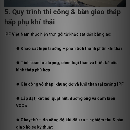
5. Quy trình thi công & bàn giao tháp
hấp phụ khí thải
IPF Việt Nam
thực hiện trọn gói từ khảo sát đến bàn giao:
⏺️
Khảo sát hiện trường – phân tích thành phần khí thải
⏺️
Tính toán lưu lượng, chọn loại than và thiết kế cấu
hình tháp phù hợp
⏺️
Gia công vỏ tháp, khung đỡ và lưới than tại xưởng IPF
⏺️
Lắp đặt, kết nối quạt hút, đường ống và cảm biến
VOCs
⏺️
Chạy thử – đo nồng độ khí đầu ra – nghiệm thu & bàn
giao hồ sơ kỹ thuật