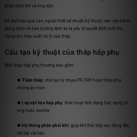
phân phối khí và ống dẫn.
Để đạt hiệu quả cao, ngoài thiết kế chuẩn kỹ thuật, việc vận hành
đúng cách và bảo dưỡng định kỳ là yếu tố quyết định tuổi thọ
cũng như hiệu suất xử lý của tháp.
Cấu tạo kỹ thuật của tháp hấp phụ
Một tháp hấp phụ thường bao gồm:
⏺️
Thân tháp:
chế tạo từ nhựa PP, FRP hoặc thép phủ
chống ăn mòn.
⏺️
Lớp vật liệu hấp phụ:
than hoạt tính dạng hạt, dạng tổ
ong hoặc zeolite.
⏺️
Hệ thống phân phối khí:
giúp khí thải tiếp xúc đồng đều
với lớp vật liệu.