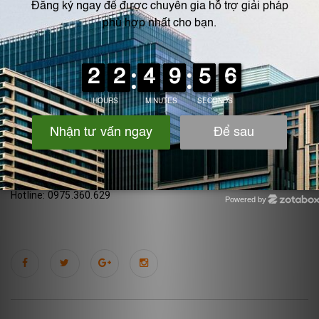
dầu, cao su, tái chế nhựa, dệt nhuộm, sơn, in ấn…
Bạn cần
tư vấn thiết kế, lắp đặt hoặc bảo trì tháp hấp phụ khí
thải
cho nhà máy?
Liên hệ ngay
IPF Việt Nam
– đơn vị hàng đầu trong giải pháp xử
lý khí công nghiệp:
Website:
www.ipf-vn.com
Địa chỉ : Ngãi Cầu - An Khánh- Hà Nội
Hotline: 0975.360.629
Powered by
Zotabox