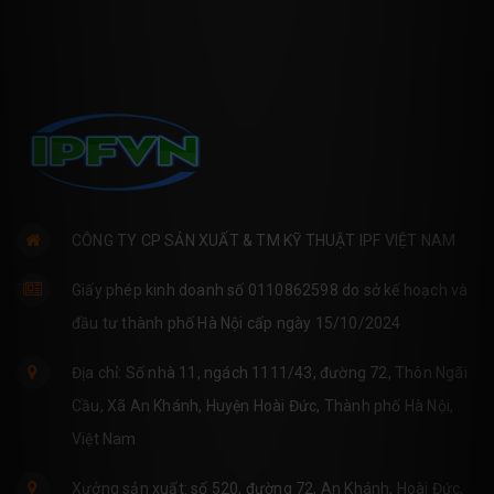
CÔNG TY CP SẢN XUẤT & TM KỸ THUẬT IPF VIỆT NAM
Giấy phép kinh doanh số 0110862598 do sở kế hoạch và
đầu tư thành phố Hà Nội cấp ngày 15/10/2024
Địa chỉ: Số nhà 11, ngách 1111/43, đường 72, Thôn Ngãi
Cầu, Xã An Khánh, Huyện Hoài Đức, Thành phố Hà Nội,
Việt Nam
Xưởng sản xuất: số 520, đường 72, An Khánh, Hoài Đức,