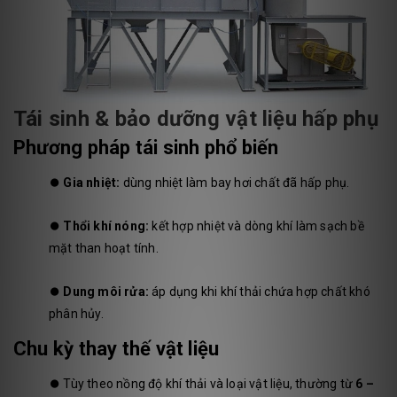
Tái sinh & bảo dưỡng vật liệu hấp phụ
Phương pháp tái sinh phổ biến
⏺️
Gia nhiệt:
dùng nhiệt làm bay hơi chất đã hấp phụ.
⏺️
Thổi khí nóng:
kết hợp nhiệt và dòng khí làm sạch bề
mặt than hoạt tính.
⏺️
Dung môi rửa:
áp dụng khi khí thải chứa hợp chất khó
phân hủy.
Chu kỳ thay thế vật liệu
⏺️
Tùy theo nồng độ khí thải và loại vật liệu, thường từ
6 –