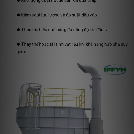
⏺️
Khởi động quạt hút để dẫn khí qua tháp.
⏺️
Kiểm soát lưu lượng và áp suất đầu vào.
⏺️
Theo dõi hiệu quả bằng đo nồng độ khí đầu ra.
⏺️
Thay thế hoặc tái sinh vật liệu khi khả năng hấp phụ suy
giảm.