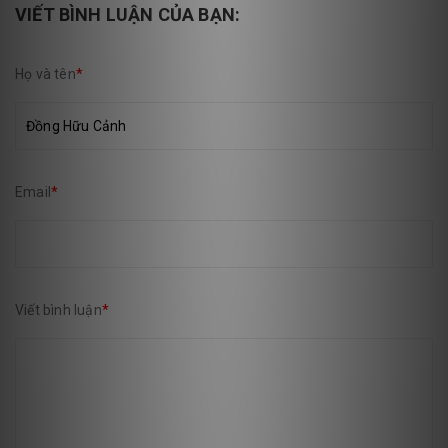
VIẾT BÌNH LUẬN CỦA BẠN:
Họ và tên
*
Email
*
Viết bình luận
*