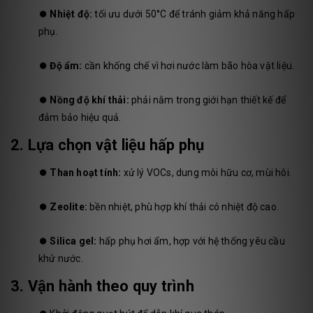
⏺️
Nhiệt độ:
tối ưu dưới 50°C để tránh giảm khả năng hấp
phụ.
⏺️
Độ ẩm:
cần khống chế vì hơi nước làm bão hòa vật liệu.
⏺️
Nồng độ khí thải:
phải nằm trong giới hạn thiết kế để
đảm bảo hiệu quả.
2. Lựa chọn vật liệu hấp phụ
⏺️
Than hoạt tính:
xử lý VOCs, dung môi hữu cơ, mùi hôi.
⏺️
Zeolite:
bền nhiệt, phù hợp khí thải có nhiệt độ cao.
⏺️
Silica gel:
hấp phụ hơi ẩm, hợp với hệ thống yêu cầu
khử nước.
3. Vận hành theo quy trình