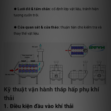
⏺️
Lưới đỡ & tấm chắn:
cố định lớp vật liệu, tránh hiện
tượng cuốn trôi.
⏺️
Cửa quan sát & cửa tháo:
thuận tiện cho kiểm tra và
thay thế vật liệu.
Kỹ thuật vận hành tháp hấp phụ khí
thải
1. Điều kiện đầu vào khí thải