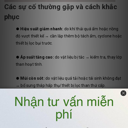
Các sự cố thường gặp và cách khắc
phục
⏺️
Hiệu suất giảm nhanh:
do khí thải quá ẩm hoặc nồng
độ vượt thiết kế → cần lắp thêm bộ tách ẩm, cyclone hoặc
thiết bị lọc bụi trước.
⏺️
Áp suất tăng cao:
do vật liệu bị tắc → kiểm tra, thay lớp
than hoạt tính.
⏺️
Mùi còn sót:
do vật liệu quá tải hoặc tái sinh không đạt
→ bổ sung tháp hấp thụ/thiết bị lọc than thứ cấp.
Kết luận
Kỹ thuật và vận hành đúng cách giúp tháp hấp phụ đạt hiệu suất
xử lý khí thải cao, kéo dài tuổi thọ vật liệu và giảm chi phí cho
doanh nghiệp. Đây là giải pháp tối ưu cho nhiều ngành: xi mạ, hóa