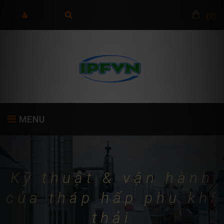
(
0
)
MENU
TRANG CHỦ
GIỚI THIỆU
SẢN PHẨM
Kỹ thuật & vận hành
của tháp hấp phụ khí
thải