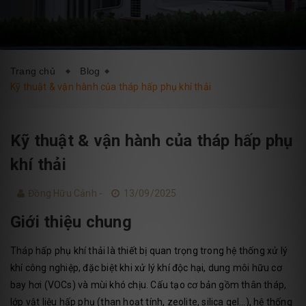
DỊCH VỤ
BLOG
LIÊN HỆ
Trang chủ
Blog
Kỹ thuật & vận hành của tháp hấp phụ khí thải
Kỹ thuật & vận hành của tháp hấp phụ
khí thải
Đồng Hữu Cảnh -
13/09/2025
Giới thiệu chung
Tháp hấp phụ khí thải là thiết bị quan trọng trong hệ thống xử lý
khí công nghiệp, đặc biệt khi xử lý khí độc hại, dung môi hữu cơ
bay hơi (VOCs) và mùi khó chịu. Cấu tạo cơ bản gồm thân tháp,
lớp vật liệu hấp phụ (than hoạt tính, zeolite, silica gel…), hệ thống