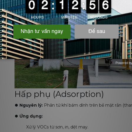
Powered b
Zotabox
Hấp phụ (Adsorption)
⏺️
Nguyên lý:
Phân tử khí bám dính trên bề mặt rắn (than ho
⏺️
Ứng dụng:
Xử lý VOCs từ sơn, in, dệt may.