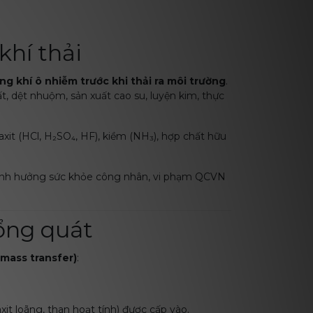
khí thải
g khí ô nhiễm trước khi thải ra môi trường
.
t, dệt nhuộm, sản xuất cao su, luyện kim, thực
axit (HCl, H₂SO₄, HF), kiềm (NH₃), hợp chất hữu
 ảnh hưởng sức khỏe công nhân, vi phạm QCVN
ổng quát
(mass transfer)
:
xit loãng, than hoạt tính) được cấp vào.