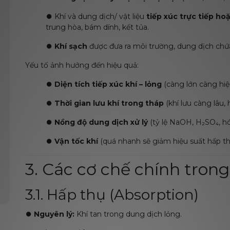
⏺️
Khí và dung dịch/ vật liệu
tiếp xúc trực tiếp hoặ
trung hòa, bám dính, kết tủa.
⏺️
Khí sạch
được đưa ra môi trường, dung dịch chứa 
Yếu tố ảnh hưởng đến hiệu quả:
⏺️
Diện tích tiếp xúc khí – lỏng
(càng lớn càng hiệ
⏺️
Thời gian lưu khí trong tháp
(khí lưu càng lâu, 
⏺️
Nồng độ dung dịch xử lý
(tỷ lệ NaOH, H₂SO₄, hó
⏺️
Vận tốc khí
(quá nhanh sẽ giảm hiệu suất hấp th
3. Các cơ chế chính trong 
3.1. Hấp thụ (Absorption)
⏺️
Nguyên lý:
Khí tan trong dung dịch lỏng.