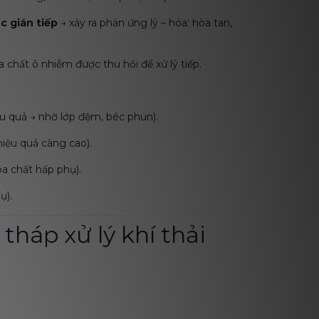
c gián tiếp
→ xảy ra phản ứng lý – hóa: hòa tan,
chất ô nhiễm được thu hồi để xử lý tiếp.
u quả → nhờ lớp đệm, béc phun).
hiệu quả càng cao).
a chất hấp phụ).
ụ).
tháp xử lý khí thải