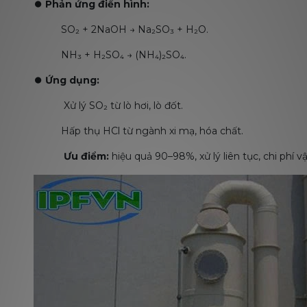
⏺️
Phản ứng điển hình:
SO₂ + 2NaOH → Na₂SO₃ + H₂O.
NH₃ + H₂SO₄ → (NH₄)₂SO₄.
⏺️
Ứng dụng:
Xử lý SO₂ từ lò hơi, lò đốt.
Hấp thụ HCl từ ngành xi mạ, hóa chất.
Ưu điểm:
hiệu quả 90–98%, xử lý liên tục, chi phí v