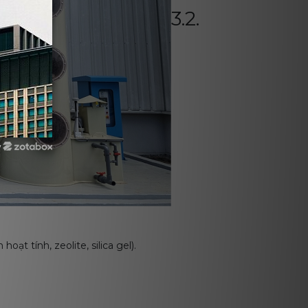
3.2.
y
ạt tính, zeolite, silica gel).