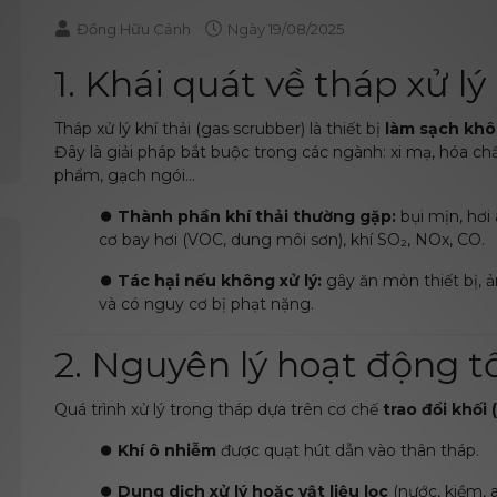
Đồng Hữu Cảnh
Ngày
19/08/2025
1. Khái quát về tháp xử lý 
Tháp xử lý khí thải (gas scrubber) là thiết bị
làm sạch khôn
Đây là giải pháp bắt buộc trong các ngành: xi mạ, hóa chấ
phẩm, gạch ngói…
⏺️ Thành phần khí thải thường gặp:
bụi mịn, hơi 
cơ bay hơi (VOC, dung môi sơn), khí SO₂, NOx, CO.
⏺️
Tác hại nếu không xử lý:
gây ăn mòn thiết bị,
và có nguy cơ bị phạt nặng.
2. Nguyên lý hoạt động t
Quá trình xử lý trong tháp dựa trên cơ chế
trao đổi khối 
⏺️
Khí ô nhiễm
được quạt hút dẫn vào thân tháp.
⏺️
Dung dịch xử lý hoặc vật liệu lọc
(nước, kiềm, a