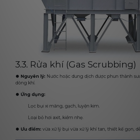
3.3. Rửa khí (Gas Scrubbing)
⏺️
Nguyên lý:
Nước hoặc dung dịch được phun thành sương
dòng khí.
⏺️
Ứng dụng:
Lọc bụi xi măng, gạch, luyện kim.
Loại bỏ hơi axit, kiềm nhẹ.
⏺️
Ưu điểm:
vừa xử lý bụi vừa xử lý khí tan, thiết kế gọn, 