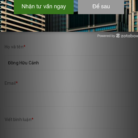
VIẾT BÌNH LUẬN CỦA BẠN:
Powered by
Zotabox
Họ và tên
*
Email
*
Viết bình luận
*