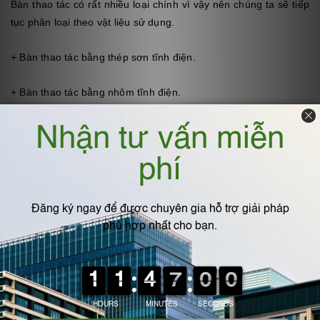
Bàn thao tác có rất nhiều loại chính vì vậy nên chúng ta sẽ tiếp
tục phân loại theo vật liệu sử dụng.
+ Bàn thao tác bằng thép sơn tĩnh điện.
+ Bàn thao tác bằng nhôm tĩnh điện.
+ Bàn thao tác bằng thép inox.
Có thể thấy bàn thao tác có rất nhiều những công dụng trong
việc sản xuất công nghiệp hay tại các nhà máy, nhà xưởng.
Ngoài ra bàn thao tác còn có rất nhiều loại để bạn lựa chọn phù
hợp với nhu cầu cũng như mục đích sử dụng của từng nhà
xưởng, doanh nghiệp. Vậy nên bạn sẽ có rất nhiều những lựa
chọn khi mua bàn thao tác.