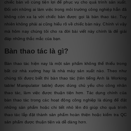
chiếc bàn vô cùng tiện lợi để phục vụ cho quá trình sản xuất.
Đối với những ai làm việc trong môi trường công nghiệp hẳn đã
không còn xa lạ với chiếc bàn được gọi là bàn thao tác. Tuy
nhiên không phải ai cũng hiểu rõ về chiếc bàn này. Chính vì vậy
mà hôm nay chúng tôi cho ra đời bài viết này chính là để giải
đáp những thắc mắc của bạn.
Bàn thao tác là gì?
Bàn thao tác hiện nay là một sản phẩm không thể thiếu trong
bất cứ nhà xưởng hay là nhà máy sản xuất nào. Theo như
chúng tôi được biết thì bàn thao tác (tên tiếng Anh là Working
table/ Manipulator table) được dùng chủ yếu cho công nhân
thao tác, làm việc được thuận tiện hơn. Tác dụng chính của
bàn thao tác trong các hoạt động công nghiệp là dùng để đặt
những sản phẩm hoặc chi tiết nhỏ lên đó giúp cho quá trình
thao tác lắp đặt thành sản phẩm hoàn thiện hoặc kiểm tra QC
sản phẩm được thuận tiện và dễ dàng hơn.