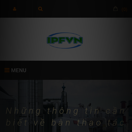
(
0
)
MENU
TRANG CHỦ
GIỚI THIỆU
SẢN PHẨM
Những thông tin cần
biết về bàn thao tác