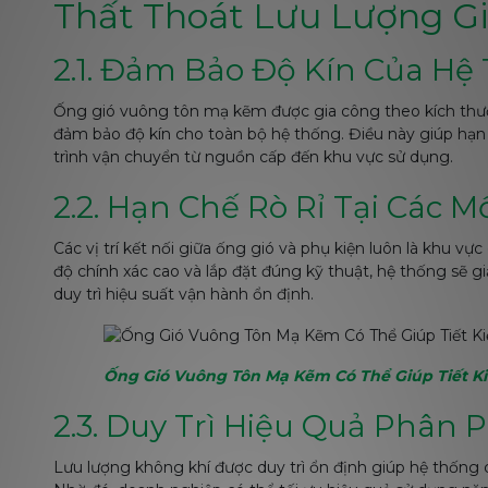
Thất Thoát Lưu Lượng Gi
2.1. Đảm Bảo Độ Kín Của Hệ
Ống gió vuông tôn mạ kẽm được gia công theo kích thước
đảm bảo độ kín cho toàn bộ hệ thống. Điều này giúp hạn 
trình vận chuyển từ nguồn cấp đến khu vực sử dụng.
2.2. Hạn Chế Rò Rỉ Tại Các M
Các vị trí kết nối giữa ống gió và phụ kiện luôn là khu vực
độ chính xác cao và lắp đặt đúng kỹ thuật, hệ thống sẽ g
duy trì hiệu suất vận hành ổn định.
Ống Gió Vuông Tôn Mạ Kẽm Có Thể Giúp Tiết K
2.3. Duy Trì Hiệu Quả Phân 
Lưu lượng không khí được duy trì ổn định giúp hệ thống c