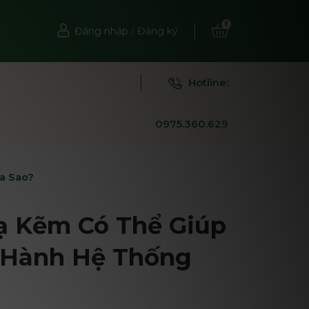
0
Đăng nhập
/
Đăng ký
Hotline:
0975.360.629
a Sao?
ạ Kẽm Có Thể Giúp
n Hành Hệ Thống