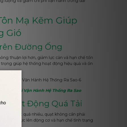
g lượng và giảm chi phí vận hành trong dài
 Tôn Mạ Kẽm Giúp
g Gió
 Trên Đường Ống
ông thuận lợi hơn, giảm lực cản và hạn chế tổn
n trọng giúp hệ thống hoạt động hiệu quả và ổn
iệm Chi Phí Vận Hành Hệ Thống Ra Sao
ạt Hoạt Động Quá Tải
ị thất thoát quá nhiều, quạt không cần phải
p giảm áp lực lên động cơ và hạn chế tình trạng