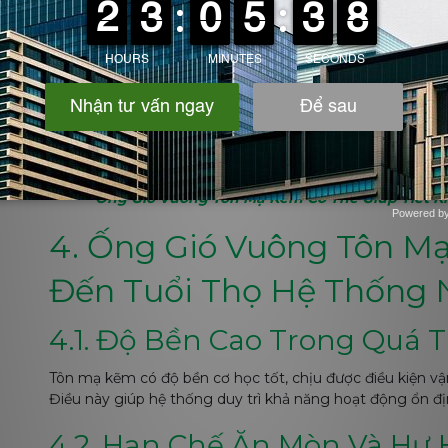
3.3. Nâng Cao Hiệu Suất Hệ
Sự kết hợp giữa hệ thống ống gió chất lượng và quạt th
suất tổng thể của toàn bộ hệ thống HVAC hoặc thông gi
tiết kiệm đáng kể chi phí điện năng hàng năm.
Ống Gió Vuông Tôn Mạ Kẽm Có Thể Giúp Tiết K
Powered b
Zotabox
4. Ống Gió Vuông Tôn 
Đến Tuổi Thọ Hệ Thống 
4.1. Độ Bền Cao Trong Quá 
Tôn mạ kẽm có độ bền cơ học tốt, chịu được điều kiện vậ
Điều này giúp hệ thống duy trì khả năng hoạt động ổn địn
4.2. Hạn Chế Ăn Mòn Và Hư