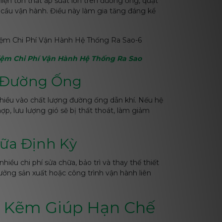
iện tổn thất áp suất lớn trên đường ống, quạt
 cầu vận hành. Điều này làm gia tăng đáng kể
iệm Chi Phí Vận Hành Hệ Thống Ra Sao
g Đường Ống
hiều vào chất lượng đường ống dẫn khí. Nếu hệ
ợp, lưu lượng gió sẽ bị thất thoát, làm giảm
Chữa Định Kỳ
ều chi phí sửa chữa, bảo trì và thay thế thiết
xưởng sản xuất hoặc công trình vận hành liên
ạ Kẽm Giúp Hạn Chế