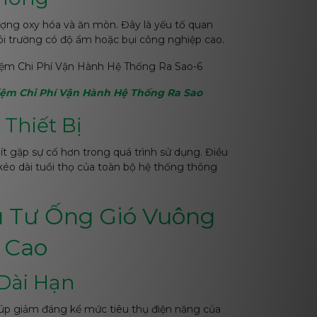
ượng oxy hóa và ăn mòn. Đây là yếu tố quan
ôi trường có độ ẩm hoặc bụi công nghiệp cao.
iệm Chi Phí Vận Hành Hệ Thống Ra Sao
 Thiết Bị
t gặp sự cố hơn trong quá trình sử dụng. Điều
 kéo dài tuổi thọ của toàn bộ hệ thống thông
ầu Tư Ống Gió Vuông
 Cao
 Dài Hạn
giúp giảm đáng kể mức tiêu thụ điện năng của