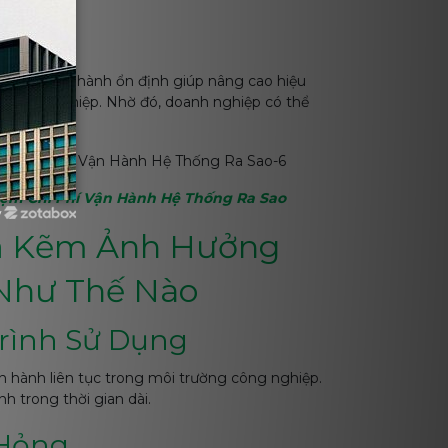
 Thống
ông gió vận hành ổn định giúp nâng cao hiệu
ó công nghiệp. Nhờ đó, doanh nghiệp có thể
iệm Chi Phí Vận Hành Hệ Thống Ra Sao
y
Mạ Kẽm Ảnh Hưởng
Như Thế Nào
Trình Sử Dụng
n hành liên tục trong môi trường công nghiệp.
h trong thời gian dài.
 Hỏng