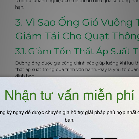
Nhờ đó, doanh nghiệp có thể tối ưu hiệu quả sử dụng năn
hạn.
3. Vì Sao Ống Gió Vuông
Giảm Tải Cho Quạt Thôn
3.1. Giảm Tổn Thất Áp Suất
Đường ống được gia công chính xác giúp luồng khí lưu th
thất áp suất trong quá trình vận hành. Đây là yếu tố qua
định hơn.
Ống Gió Vuông Tôn Mạ Kẽm Có Thể Giúp Tiết K
3.2. Hạn Chế Tình Trạng Qu
Khi lưu lượng gió được duy trì ổn định và áp suất không b
tăng công suất để bù đắp lượng gió bị mất. Điều này giú
vận hành quá tải.