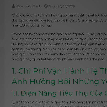
Đồng Hữu Cảnh
Ngày
24/06/2026
Ống gió vuông tôn mạ kẽm giúp giảm thất thoát lưu lượng
thông gió và kéo dài tuổi thọ hệ thống. Giải pháp tối ưu
nhà xưởng công nghiệp.
Trong các hệ thống thông gió công nghiệp, HVAC, hút bụi v
tố được các doanh nghiệp đặc biệt quan tâm. Ngoài thiết 
đường ống dẫn gió cũng ảnh hưởng trực tiếp đến hiệu q
toàn bộ hệ thống. Nhờ khả năng dẫn khí ổn định, độ bền 
ống gió vuông tôn mạ kẽm đang trở thành lựa chọn phổ bi
ống gió này giúp tiết kiệm chi phí vận hành như thế nào?
1. Chi Phí Vận Hành Hệ 
Ảnh Hưởng Bởi Những Y
1.1. Điện Năng Tiêu Thụ Của
Quạt thông gió là thiết bị tiêu thụ điện năng lớn nhất t