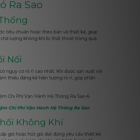
ó Ra Sao
 Thống
 tiêu chuẩn hoặc theo bản vẽ thiết kế, giúp
chế lượng không khí bị thất thoát trong quá
ối Nối
 có nguy cơ rò rỉ cao nhất. Khi được sản xuất với
iảm thiểu đáng kể hiện tượng rò rỉ, góp phần
iệm Chi Phí Vận Hành Hệ Thống Ra Sao
Phối Không Khí
ấp gió hoặc hút gió đạt đúng yêu cầu thiết kế.