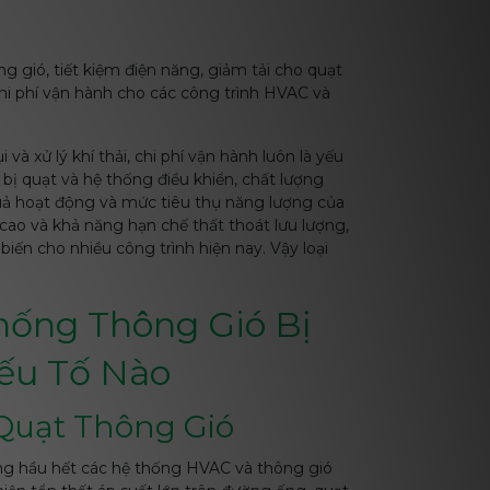
 gió, tiết kiệm điện năng, giảm tải cho quạt
 chi phí vận hành cho các công trình HVAC và
à xử lý khí thải, chi phí vận hành luôn là yếu
bị quạt và hệ thống điều khiển, chất lượng
uả hoạt động và mức tiêu thụ năng lượng của
cao và khả năng hạn chế thất thoát lưu lượng,
ến cho nhiều công trình hiện nay. Vậy loại
Thống Thông Gió Bị
ếu Tố Nào
 Quạt Thông Gió
rong hầu hết các hệ thống HVAC và thông gió