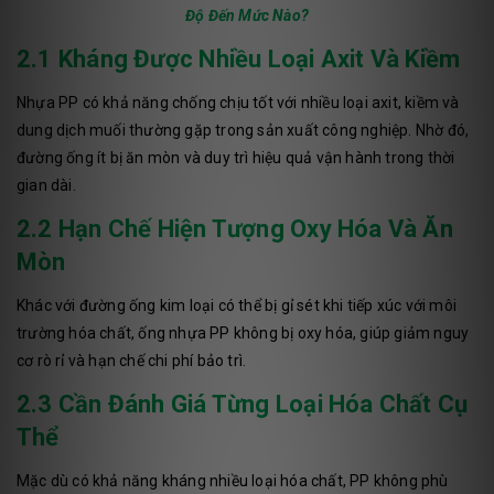
Độ Đến Mức Nào?
2.1 Kháng Được Nhiều Loại Axit Và Kiềm
Nhựa PP có khả năng chống chịu tốt với nhiều loại axit, kiềm và
dung dịch muối thường gặp trong sản xuất công nghiệp. Nhờ đó,
đường ống ít bị ăn mòn và duy trì hiệu quả vận hành trong thời
gian dài.
2.2 Hạn Chế Hiện Tượng Oxy Hóa Và Ăn
Mòn
Khác với đường ống kim loại có thể bị gỉ sét khi tiếp xúc với môi
trường hóa chất, ống nhựa PP không bị oxy hóa, giúp giảm nguy
cơ rò rỉ và hạn chế chi phí bảo trì.
2.3 Cần Đánh Giá Từng Loại Hóa Chất Cụ
Thể
Mặc dù có khả năng kháng nhiều loại hóa chất, PP không phù