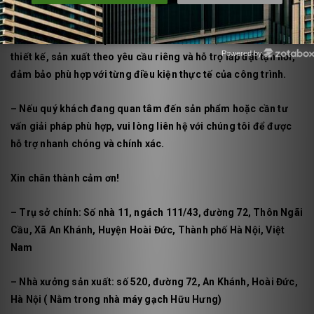
nhựa pp
và các
thiết bị phụ trợ
.
– Bên cạnh các sản phẩm tiêu chuẩn,
IPF Việt Nam
còn nhận
Powered by
thiết kế, sản xuất theo yêu cầu riêng và hỗ trợ lắp đặt tận nơi,
Zotabox
đảm bảo phù hợp với từng điều kiện thực tế của công trình.
– Nếu quý khách đang quan tâm đến sản phẩm hoặc cần tư
vấn giải pháp phù hợp, vui lòng liên hệ với chúng tôi để được
hỗ trợ nhanh chóng và chính xác.
Xin chân thành cảm ơn!
– Trụ sở chính: Số nhà 11, ngách 111/43, đường 72, Thôn Ngãi
Cầu, Xã An Khánh, Huyện Hoài Đức, Thành phố Hà Nội, Việt
Nam
– Nhà xưởng sản xuất: số 520, đường 72, An Khánh, Hoài Đức,
Hà Nội ( Nằm trong nhà máy gạch Hữu Hưng)