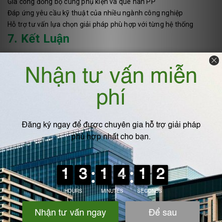
Gia công đồng bộ cùng phụ kiện và que hàn PP
Đáp ứng yêu cầu kỹ thuật của nhiều ngành công nghiệp
Hỗ trợ tư vấn lựa chọn giải pháp phù hợp với từng hệ thống
7. Kết Luận
Ống nhựa công nghiệp PP có khả năng kháng nhiều loại hóa chất
và làm việc ổn định trong dải nhiệt độ phù hợp, đáp ứng tốt yêu
cầu của các hệ thống dẫn hóa chất và xử lý môi trường. Việc lựa
chọn đúng quy cách đường ống, kết hợp thiết kế và thi công đúng
kỹ thuật sẽ giúp nâng cao hiệu quả vận hành, kéo dài tuổi thọ hệ
thống và tối ưu chi phí đầu tư.
Công ty Cổ phần Sản xuất và Thương mại Kỹ thuật IPF Việt
Nam (gọi tắt là
IPF Việt Nam
) là đơn vị chuyên sâu trong lĩnh
vực thiết kế, sản xuất và cung cấp các giải pháp kỹ thuật công
nghiệp, đặc biệt trong
xử lý khí thải
, q
uạt ly tâm
,
nhựa pp
,
ống