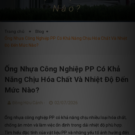
Nào?
DỊCH VỤ
BLOG
LIÊN HỆ
Trang chủ
Blog
Ống Nhựa Công Nghiệp PP Có Khả Năng Chịu Hóa Chất Và Nhiệt
Độ Đến Mức Nào?
Ống Nhựa Công Nghiệp PP Có Khả
Năng Chịu Hóa Chất Và Nhiệt Độ Đến
Mức Nào?
Đồng Hữu Cảnh -
02/07/2026
Ống nhựa công nghiệp PP có khả năng chịu nhiều loại hóa chất,
chống ăn mòn và làm việc ổn định trong dải nhiệt độ phù hợp.
Tìm hiểu đặc tính của vật liệu PP và những yếu tố ảnh hưởng đến