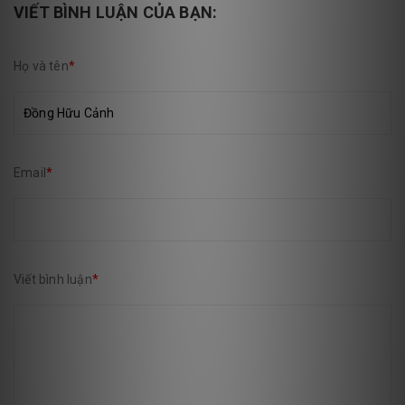
VIẾT BÌNH LUẬN CỦA BẠN:
Họ và tên
*
Email
*
Viết bình luận
*