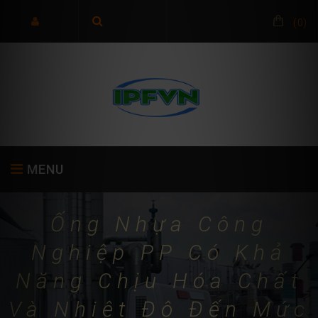
(
0
)
MENU
Ống Nhựa Công
TRANG CHỦ
GIỚI THIỆU
SẢN PHẨM
Nghiệp PP Có Khả
Năng Chịu Hóa Chất
Và Nhiệt Độ Đến Mức