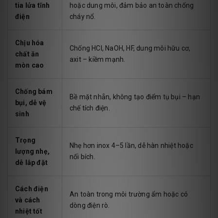
tia lửa tĩnh
hoặc dung môi, đảm bảo an toàn chống
điện
cháy nổ.
Chịu hóa
Chống HCl, NaOH, HF, dung môi hữu cơ,
chất ăn
axit – kiềm mạnh.
mòn cao
Chống bám
Bề mặt nhẵn, không tạo điểm tụ bụi – hạn
bụi, dễ vệ
chế tích điện.
sinh
Trọng
Nhẹ hơn inox 4–5 lần, dễ hàn nhiệt hoặc
lượng nhẹ,
nối bích.
dễ lắp đặt
Cách điện
An toàn trong môi trường ẩm hoặc có
và cách
dòng điện rò.
nhiệt tốt