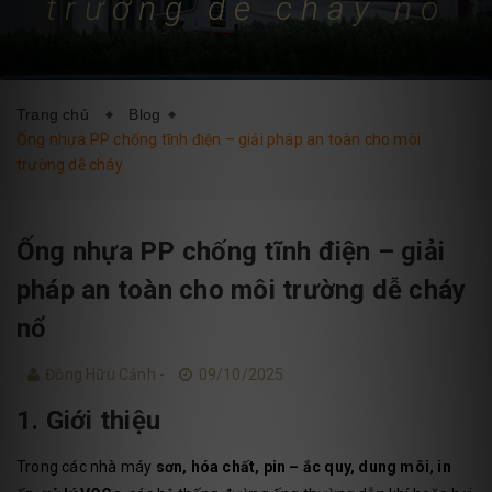
trường dễ cháy nổ
DỊCH VỤ
BLOG
LIÊN HỆ
Trang chủ
Blog
Ống nhựa PP chống tĩnh điện – giải pháp an toàn cho môi
trường dễ cháy
Ống nhựa PP chống tĩnh điện – giải
pháp an toàn cho môi trường dễ cháy
nổ
Đồng Hữu Cảnh -
09/10/2025
1. Giới thiệu
Trong các nhà máy
sơn, hóa chất, pin – ắc quy, dung môi, in