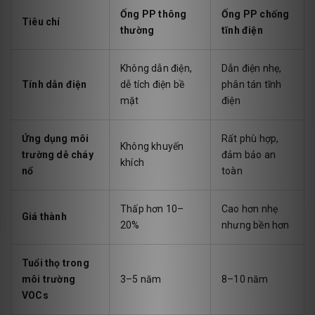
Ống PP thông
Ống PP chống
Tiêu chí
thường
tĩnh điện
Không dẫn điện,
Dẫn điện nhẹ,
Tính dẫn điện
dễ tích điện bề
phân tán tĩnh
mặt
điện
Ứng dụng môi
Rất phù hợp,
Không khuyến
trường dễ cháy
đảm bảo an
khích
nổ
toàn
Thấp hơn 10–
Cao hơn nhẹ
Giá thành
20%
nhưng bền hơn
Tuổi thọ trong
môi trường
3–5 năm
8–10 năm
VOCs