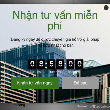
Khả năng chống
Cao, giảm ma
Trung bình
bám bụi
sát dòng khí
6. Tiêu chuẩn kỹ thuật cần lưu ý
⏺️
Điện trở bề mặt:
10⁴ – 10⁶ Ω (theo tiêu chuẩn IEC 61340-
5-1).
⏺️
Nhiệt độ làm việc:
0 – 90°C (PP dẫn điện vẫn giữ ổn
định).
⏺️
Áp suất làm việc:
≤ 0.5 MPa (tùy độ dày).
⏺️
Vật liệu:
PP + carbon black hoặc graphite powder.
⏺️
Màu sắc:
đen, xám đậm – giúp phân biệt với ống PP
thường.
Powered by