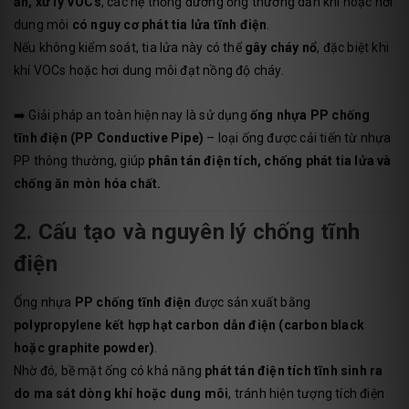
ấn, xử lý VOCs
, các hệ thống đường ống thường dẫn khí hoặc hơi
dung môi
có nguy cơ phát tia lửa tĩnh điện
.
Nếu không kiểm soát, tia lửa này có thể
gây cháy nổ
, đặc biệt khi
khí VOCs hoặc hơi dung môi đạt nồng độ cháy.
➡️ Giải pháp an toàn hiện nay là sử dụng
ống nhựa PP chống
tĩnh điện (PP Conductive Pipe)
– loại ống được cải tiến từ nhựa
PP thông thường, giúp
phân tán điện tích, chống phát tia lửa và
chống ăn mòn hóa chất.
2. Cấu tạo và nguyên lý chống tĩnh
điện
Ống nhựa
PP chống tĩnh điện
được sản xuất bằng
polypropylene kết hợp hạt carbon dẫn điện (carbon black
hoặc graphite powder)
.
Nhờ đó, bề mặt ống có khả năng
phát tán điện tích tĩnh sinh ra
do ma sát dòng khí hoặc dung môi
, tránh hiện tượng tích điện