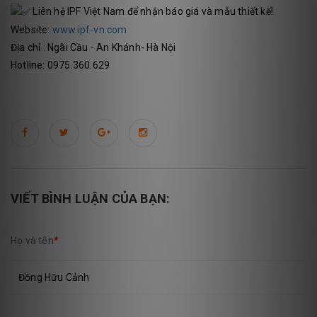
Liên hệ IPF Việt Nam để nhận báo giá và mẫu thiết kế!
Website:
www.ipf-vn.com
Địa chỉ : Ngãi Cầu - An Khánh- Hà Nội
Hotline: 0975.360.629
VIẾT BÌNH LUẬN CỦA BẠN:
Họ và tên
*