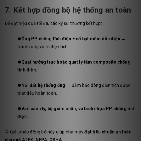
Zotabox
7. Kết hợp đồng bộ hệ thống an toàn
Để đạt hiệu quả tối đa, các kỹ sư thường kết hợp:
⏺️
Ống PP chống tĩnh điện
+
cổ bạt mềm dẫn điện
→
tránh rung và rò điện tích.
⏺️
Quạt hướng trục hoặc quạt ly tâm composite chống
tĩnh điện.
⏺️
Nối đất hệ thống ống
→ đảm bảo dòng điện tích được
triệt tiêu hoàn toàn.
⏺️
Van cách ly, bộ giảm chấn, và bích nhựa PP chống tĩnh
điện.
💡 Giải pháp đồng bộ này giúp nhà máy
đạt tiêu chuẩn an toàn
cháy nổ ATEX, NFPA, OSHA.