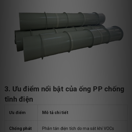
3. Ưu điểm nổi bật của ống PP chống
tĩnh điện
Ưu điểm
Mô tả chi tiết
Chống phát
Phân tán điện tích do ma sát khí VOCs