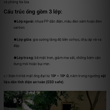
và phóng tia lửa.
Cấu trúc ống gồm 3 lớp:
⏺️
Lớp ngoài:
nhựa PP dẫn điện, màu đen xám hoặc đen
carbon.
⏺️
Lớp giữa:
gia cường tăng độ bền cơ học, chịu áp và va
đập.
⏺️
Lớp trong:
bề mặt trơn, giảm ma sát, chống bám cặn
dung môi hoặc bụi mịn.
👉 Điện trở bề mặt ống đạt từ
10⁴ – 10⁶ Ω
, nằm trong ngưỡng
vật
liệu dẫn tĩnh điện an toàn (ESD safe).