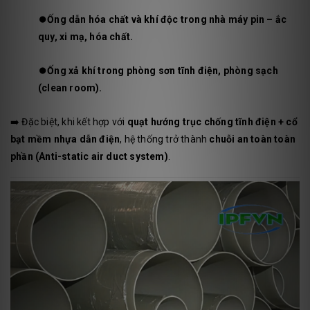
⏺️
Ống dẫn hóa chất và khí độc trong nhà máy pin – ắc
quy, xi mạ, hóa chất.
⏺️
Ống xả khí trong phòng sơn tĩnh điện, phòng sạch
(clean room).
➡️ Đặc biệt, khi kết hợp với
quạt hướng trục chống tĩnh điện + cổ
bạt mềm nhựa dẫn điện
, hệ thống trở thành
chuỗi an toàn toàn
phần (Anti-static air duct system)
.