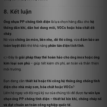
8. Kết luận
Ống nhựa PP chống tĩnh điện
là lựa chọn hàng đầu cho
hệ
thống dẫn khí, dẫn hơi dung môi, VOCs hoặc hóa chất dễ
cháy.
Nó vừa
chống ăn mòn, bền nhẹ, dễ thi công
, vừa
đảm bảo an
toàn tuyệt đối
nhờ khả năng
phân tán điện tích tĩnh.
👉 Đây là
giải pháp thay thế hoàn hảo cho ống inox hoặc ống
kim loại sơn phủ
– giúp tiết kiệm chi phí, an toàn và thân thiện
môi trường.
Bạn đang cần
thiết kế hoặc thi công hệ thống ống chống tĩnh
điện cho nhà máy sơn, hóa chất hoặc VOCs
?
Liên hệ ngay với đội ngũ kỹ sư của chúng tôi để được
tư vấn lựa
chọn ống PP chống tĩnh điện – thiết kế kín khí, chống cháy nổ
và đạt chuẩn an toàn công nghiệp quốc tế.