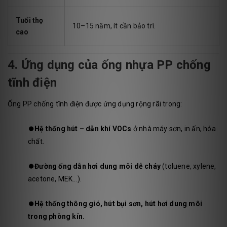
Tuổi thọ
10–15 năm, ít cần bảo trì.
cao
4. Ứng dụng của ống nhựa PP chống
tĩnh điện
Ống PP chống tĩnh điện được ứng dụng rộng rãi trong:
⏺️
Hệ thống hút – dẫn khí VOCs
ở nhà máy sơn, in ấn, hóa
chất.
⏺️
Đường ống dẫn hơi dung môi dễ cháy
(toluene, xylene,
acetone, MEK…).
⏺️
Hệ thống thông gió, hút bụi sơn, hút hơi dung môi
trong phòng kín.