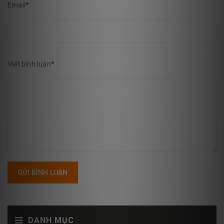
Email
*
Viết bình luận
*
GỬI BÌNH LUẬN
DANH MỤC