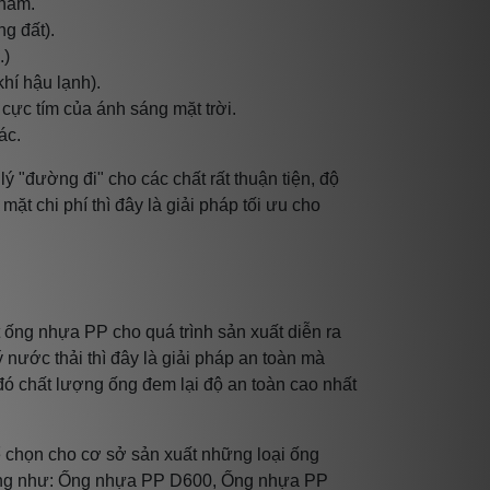
 năm.
g đất).
.)
khí hậu lạnh).
 cực tím của ánh sáng mặt trời.
ác.
ý "đường đi" cho các chất rất thuận tiện, độ
t chi phí thì đây là giải pháp tối ưu cho
ống nhựa PP cho quá trình sản xuất diễn ra
ý nước thải thì đây là giải pháp an toàn mà
đó chất lượng ống đem lại độ an toàn cao nhất
 chọn cho cơ sở sản xuất những loại ống
dụng như: Ống nhựa PP D600, Ống nhựa PP