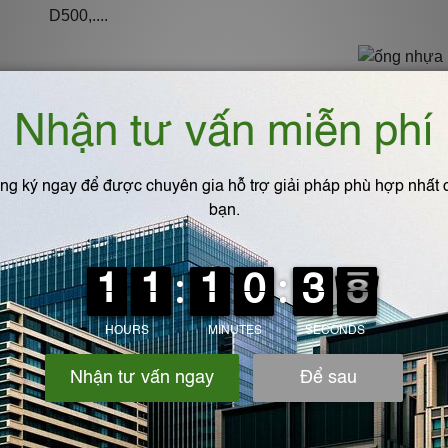
D500,....
Với những kinh nghiệm được đúc kết từ thực tiễn thi cô
phát triển đô thị, khu công nghiệp,
c
ông ty TNHH kỹ thu
các sản phẩm công nghiệp và phụ trợ công nghiệp. Phục
phụ trợ
cho công nghiệp. Đội ngũ nhân viên trẻ, nhiệt tì
tin tưởng của khách hàng là kim chỉ nam cho sự phát tr
thiết thực của con người và bảo vệ môi trường. Liên hệ
Chia sẻ bài viết:
Viết bình luận của bạn