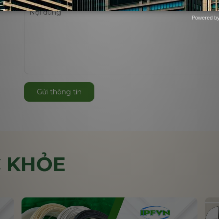
Powered b
Zotabox
Gửi thông tin
 KHỎE