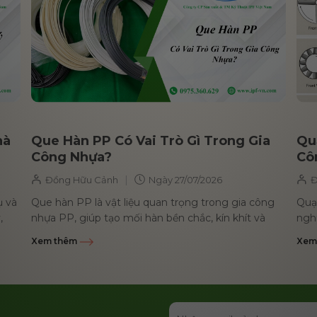
hà
Que Hàn PP Có Vai Trò Gì Trong Gia
Qu
Công Nhựa?
Cô
|
Đồng Hữu Cảnh
Ngày
27/07/2026
Đ
ụ và
Que hàn PP là vật liệu quan trọng trong gia công
Quạ
,
nhựa PP, giúp tạo mối hàn bền chắc, kín khít và
nghi
kháng hóa chất...
phù 
Xem thêm
Xem