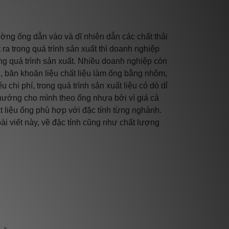
ng ống dẫn vào và dĩ nhiên dẫn các chất thải
ra trong quá trình sản xuất thì doanh nghiệp
g quá trình sản xuất. Nhiều doanh nghiệp còn
 băn khoăn liệu chất liệu làm ống bằng nhôm,
 chi phí, trong quá trình sản xuất liệu có dò dỉ
hướng cho mình theo ống nhựa bởi vì giá cả
t liệu ống phù hợp với đặc tính từng nghành.
ài viết này, về đặc tính cũng như chất lượng
.