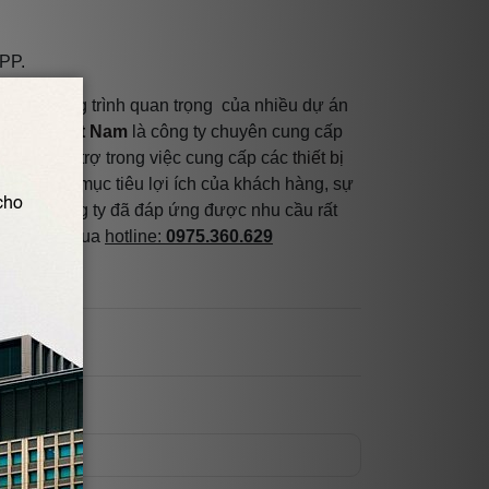
ng các công trình quan trọng của nhiều dự án
ật IPF Việt Nam
là công ty chuyên cung cấp
 vụ và hộ trợ trong việc cung cấp các
thiết bị
nh luôn đặt mục tiêu lợi ích của khách hàng, sự
iển của công ty đã đáp ứng được nhu cầu rất
 chúng tôi qua
hotline:
0975.360.629