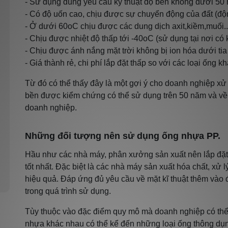
- Sử dụng đúng yêu cầu kỹ thuật độ bền không dưới 50
- Có độ uốn cao, chịu được sự chuyển động của đất (độn
- Ở dưới 60oC chịu được các dung dịch axit,kiềm,muối..
- Chịu được nhiệt độ thấp tới -40oC (sử dụng tại nơi có 
- Chịu được ánh nắng mặt trời không bị ion hóa dưới tia
- Giá thành rẻ, chi phí lắp đặt thấp so với các loại ống kh
Từ đó có thể thấy đây là một gợi ý cho doanh nghiệp xử l
bền được kiểm chứng có thể sử dụng trên 50 năm và về mặ
doanh nghiệp.
Những đối tượng nên sử dụng ống nhựa PP.
Hầu như các nhà máy, phân xưởng sản xuất nên lắp đặt 
tốt nhất. Đặc biệt là các nhà máy sản xuất hóa chất, xử l
hiệu quả. Đáp ứng đủ yêu cầu về mặt kĩ thuật thêm vào 
trong quá trình sử dụng.
Tùy thuộc vào đặc điểm quy mô mà doanh nghiệp có thể
nhựa khác nhau có thể kể đến những loại ống thông 