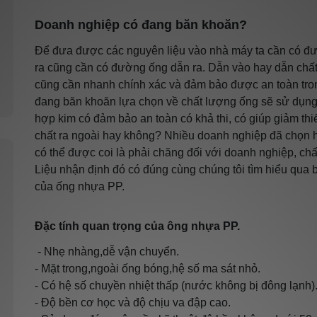
Doanh nghiệp có đang băn khoăn?
Để đưa được các nguyên liệu vào nhà máy ta cần có đườ
ra cũng cần có đường ống dẫn ra. Dẫn vào hay dẫn chất 
cũng cần nhanh chính xác và đảm bảo được an toàn tron
đang băn khoăn lựa chọn về chất lượng ống sẽ sử dụng,
hợp kim có đảm bảo an toàn có khả thi, có giúp giảm thiếu
chất ra ngoài hay không? Nhiều doanh nghiệp đã chọn 
có thể được coi là phải chăng đối với doanh nghiệp, chấ
Liệu nhận định đó có đúng cùng chúng tôi tìm hiểu qua b
của ống nhựa PP.
Đặc tính quan trọng của ông nhựa PP.
- Nhẹ nhàng,dễ vận chuyển.
- Mặt trong,ngoài ống bóng,hệ số ma sát nhỏ.
- Có hệ số chuyền nhiệt thấp (nước không bị đông lạnh)
- Độ bền cơ học và độ chịu va đập cao.