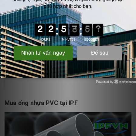
Do đó, trước khi sử dụng ống nhựa PVC, người dùng nên
tìm hiểu kỹ về thông số kỹ thuật của sản phẩm cũng như
hạn chế đưa chúng vào các ứng dụng trong môi trường có
nhiệt độ cao quá mức chịu đựng của vật liệu.
Xem thêm:
So sánh ống nhựa PVC và HDPE,
loại nào tốt hơn
Powered by
Zotabox
Mua ống nhựa PVC tại IPF