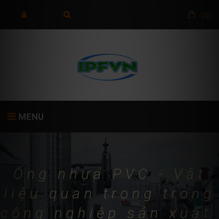
(
0
)
MENU
TRANG CHỦ
GIỚI THIỆU
SẢN PHẨM
Ống nhựa PVC - Vật
liệu quan trọng trong
công nghiệp sản xuất