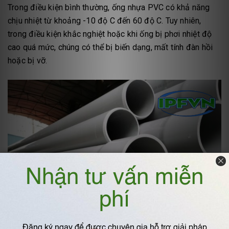
Trong điều kiện bình thường, ống nhựa PVC có khả năng
chịu nhiệt từ khoảng -10 độ C đến 60 độ C. Tuy nhiên,
trong điều kiện khắc nghiệt hoặc khi ống bị phơi nhiệt độ
cao quá mức, chúng có thể bị biến dạng, mất tính đàn hồi
hoặc bị vỡ.