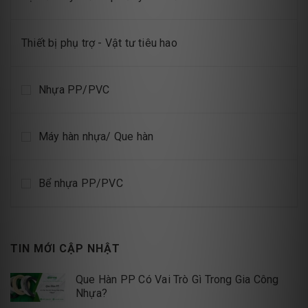
Thiết bị phụ trợ - Vật tư tiêu hao
Nhựa PP/PVC
Máy hàn nhựa/ Que hàn
Bể nhựa PP/PVC
TIN MỚI CẬP NHẬT
Que Hàn PP Có Vai Trò Gì Trong Gia Công
Nhựa?