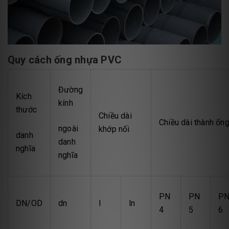
Quy cách ống nhựa PVC
Đường
Kích
kính
thước
Chiều dài
Chiều dài thành ống
ngoài
khớp nối
danh
danh
nghĩa
nghĩa
PN
PN
P
DN/OD
dn
l
ln
4
5
6