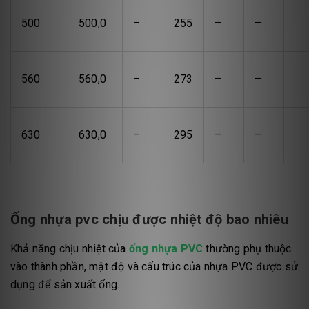
500
500,0
–
255
–
–
560
560,0
–
273
–
–
630
630,0
–
295
–
–
Ống nhựa pvc chịu được nhiệt độ bao nhiêu
Khả năng chịu nhiệt của
ống nhựa PVC
thường phụ thuộc
vào thành phần, mật độ và cấu trúc của nhựa PVC được sử
dụng để sản xuất ống.