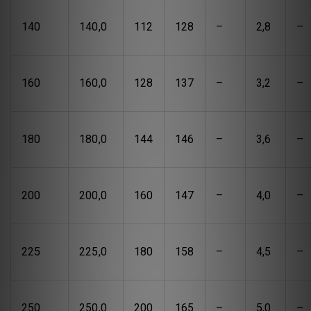
140
140,0
112
128
–
2,8
–
160
160,0
128
137
–
3,2
–
180
180,0
144
146
–
3,6
–
200
200,0
160
147
–
4,0
–
225
225,0
180
158
–
4,5
–
250
250,0
200
165
–
5,0
–