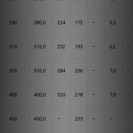
280
280,0
224
172
–
5,5
–
315
315,0
252
193
–
6,2
–
355
355,0
284
206
–
7,0
–
400
400,0
320
218
–
7,9
–
450
450,0
–
235
–
–