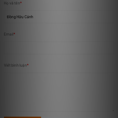
Họ và tên
*
Email
*
Viết bình luận
*