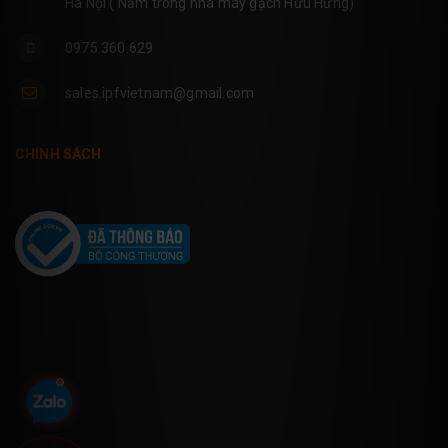
Hà Nội ( Nằm trong nhà máy gạch Hữu Hưng)
0975.360.629
sales.ipfvietnam@gmail.com
CHÍNH SÁCH