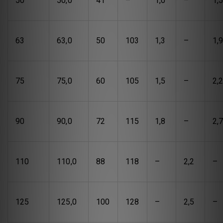
50
50,0
41
–
1,0
–
1,
63
63,0
50
103
1,3
–
1,
75
75,0
60
105
1,5
–
2,
90
90,0
72
115
1,8
–
2,
110
110,0
88
118
–
2,2
–
125
125,0
100
128
–
2,5
–