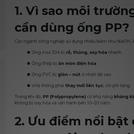
1. Vì sao môi trườ
cần dùng ống PP?
Các ngành công nghiệp sử dụng nhiều kiềm như NaOH, 
⏺️
Ống inox 304 bị
rỗ, thủng, oxy hóa
nhanh
⏺️
Ống thép bị
ăn mòn điện hóa
⏺️
Ống PVC bị
giòn – nứt
ở nhiệt độ cao
⏺️
vHệ thống phải
thay mới liên tục
, chi phí tăng
Trong khi đó,
PP (Polypropylene)
có khả năng
kháng ki
không bị oxy hóa và vận hành bền 10–20 năm.
2. Ưu điểm nổi bật