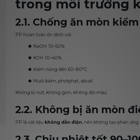
trong môi trường
2.1. Chống ăn mòn kiềm
PP hoàn toàn ổn định với:
⏺️
NaOH 10–50%
⏺️
KOH 10–40%
⏺️
Kiềm nóng đến 60–80°C
⏺️
Muối kiềm, photphat, silicat
Không bị nứt, không giòn, không đổi màu.
2.2. Không bị ăn mòn đ
PP là vật liệu
không dẫn điện
, nên không tạo phản ứng đ
2.3. Chịu nhiệt tốt 90–1