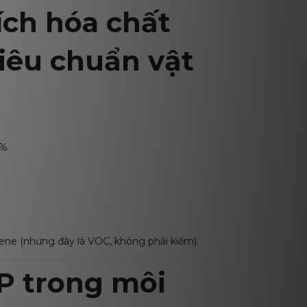
ích hóa chất
iêu chuẩn vật
0%
ene (nhưng đây là VOC, không phải kiềm).
P trong môi