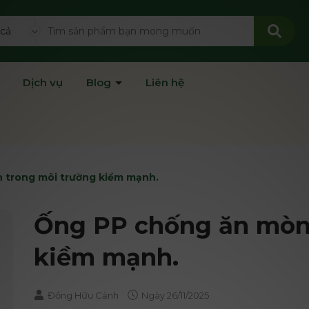
 cả
Dịch vụ
Blog
Liên hệ
 trong môi trường kiềm mạnh.
Ống PP chống ăn mòn
kiềm mạnh.
Đồng Hữu Cảnh
Ngày
26/11/2025