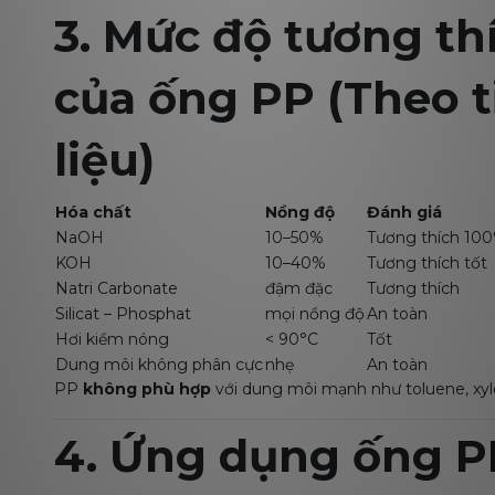
3. Mức độ tương th
của ống PP (Theo t
liệu)
Hóa chất
Nồng độ
Đánh giá
NaOH
10–50%
Tương thích 10
KOH
10–40%
Tương thích tốt
Natri Carbonate
đậm đặc
Tương thích
Silicat – Phosphat
mọi nồng độ
An toàn
Hơi kiềm nóng
< 90°C
Tốt
Dung môi không phân cực
nhẹ
An toàn
PP
không phù hợp
với dung môi mạnh như toluene, xyl
4. Ứng dụng ống P