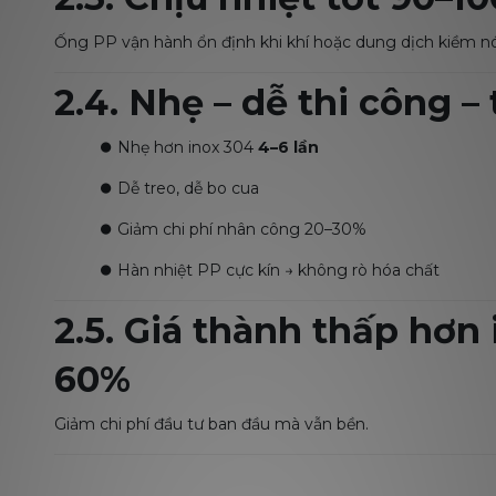
Ống PP vận hành ổn định khi khí hoặc dung dịch kiềm n
2.4. Nhẹ – dễ thi công – 
⏺️
Nhẹ hơn inox 304
4–6 lần
⏺️
Dễ treo, dễ bo cua
⏺️
Giảm chi phí nhân công 20–30%
⏺️
Hàn nhiệt PP cực kín → không rò hóa chất
2.5. Giá thành thấp hơn
60%
Giảm chi phí đầu tư ban đầu mà vẫn bền.