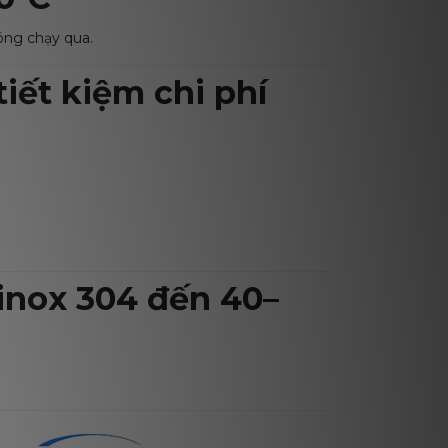
óng chạy qua.
tiết kiệm chi phí
 inox 304 đến 40–