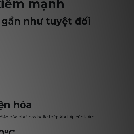
 kiềm mạnh
 gần như tuyệt đối
iện hóa
iện hóa như inox hoặc thép khi tiếp xúc kiềm.
00°C