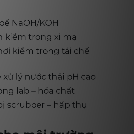
ừ bể NaOH/KOH
 kiềm trong xi mạ
i kiềm trong tái chế
 xử lý nước thải pH cao
ng lab – hóa chất
ị scrubber – hấp thụ