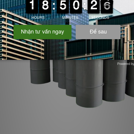
Powered b
Zotabox