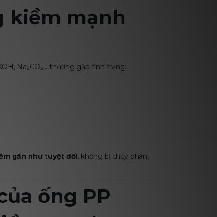
ng kiềm mạnh
KOH, Na₂CO₃… thường gặp tình trạng:
ềm gần như tuyệt đối
, không bị thủy phân,
 của ống PP