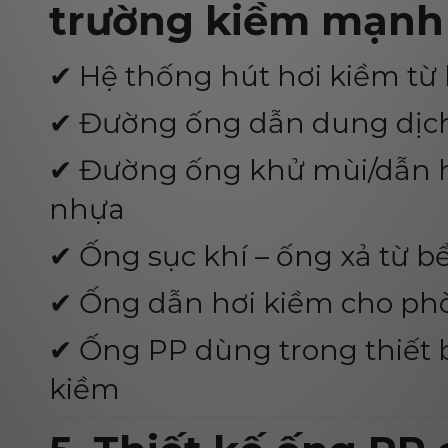
trường kiềm mạnh
✔ Hệ thống hút hơi kiềm t
✔ Đường ống dẫn dung dịch
✔ Đường ống khử mùi/dẫn hơ
nhựa
✔ Ống sục khí – ống xả từ bể
✔ Ống dẫn hơi kiềm cho phò
✔ Ống PP dùng trong thiết b
kiềm