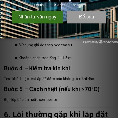
Bước 2 – Hàn ống PP
⏺️
Hàn nhiệt nóng (butt fusion)
⏺️
Mối hàn liền khối, không rò khí
Bước 3 – Treo ống & chống rung
Powered by
⏺️
Sử dụng giá đỡ thép bọc cao su
Zotabox
⏺️
Khoảng cách treo ống: 1–1.5 m
Bước 4 – Kiểm tra kín khí
Test khói hoặc test áp để đảm bảo không rò rỉ khí độc.
Bước 5 – Cách nhiệt (nếu khí >70°C)
Bọc lớp bảo ôn hoặc composite.
6. Lỗi thường gặp khi lắp đặt