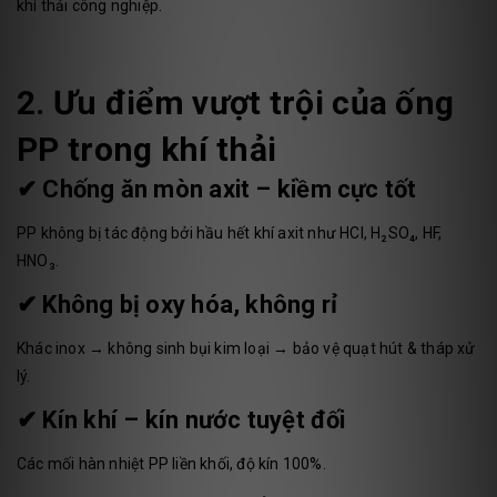
khí thải công nghiệp.
2. Ưu điểm vượt trội của ống
PP trong khí thải
✔ Chống ăn mòn axit – kiềm cực tốt
PP không bị tác động bởi hầu hết khí axit như HCl, H₂SO₄, HF,
HNO₃.
✔ Không bị oxy hóa, không rỉ
Khác inox → không sinh bụi kim loại → bảo vệ quạt hút & tháp xử
lý.
✔ Kín khí – kín nước tuyệt đối
Các mối hàn nhiệt PP liền khối, độ kín 100%.