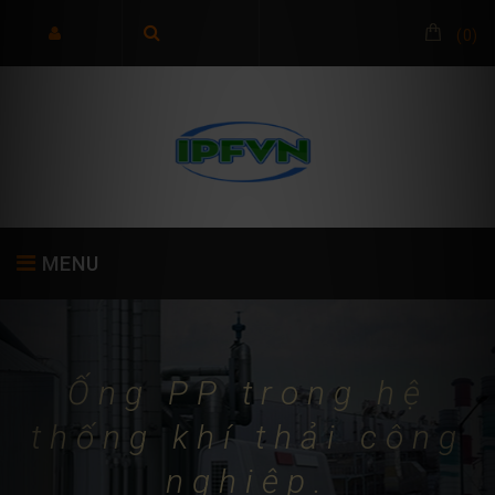
(
0
)
MENU
TRANG CHỦ
GIỚI THIỆU
SẢN PHẨM
Ống PP trong hệ
thống khí thải công
nghiệp.