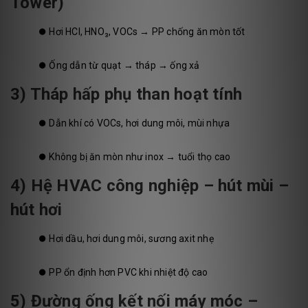
Tower)
⏺️
Hơi HCl, HNO₃, VOCs → PP chống ăn mòn tốt
⏺️
Ống dẫn từ quạt → tháp → ống xả
3) Tháp hấp phụ than hoạt tính
⏺️
Dẫn khí có VOCs, hơi dung môi, mùi nhựa
⏺️
Không bị ăn mòn như inox → tuổi thọ cao
4) Hệ HVAC công nghiệp – hút mùi –
hút hơi
⏺️
Hơi dầu, hơi dung môi, sương axit nhẹ
⏺️
PP ổn định hơn PVC khi nhiệt độ cao
5) Đường ống kết nối máy móc –