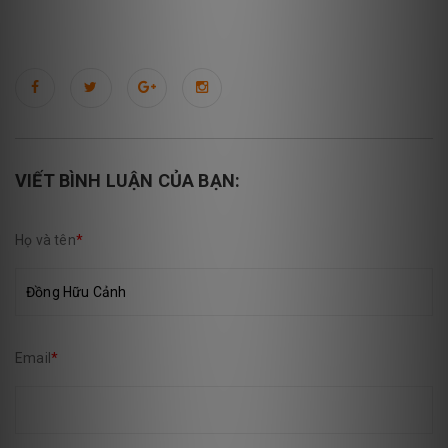
VIẾT BÌNH LUẬN CỦA BẠN:
Họ và tên
*
Email
*