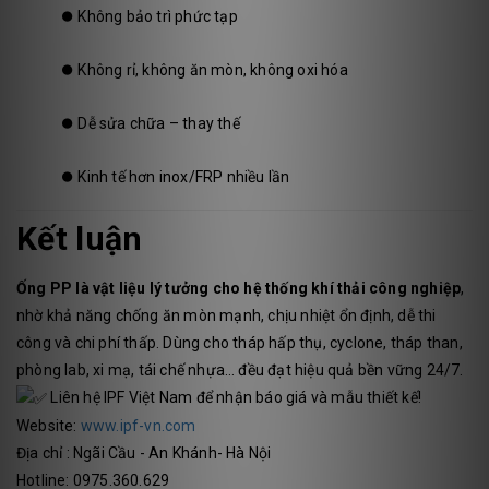
⏺️
Không bảo trì phức tạp
⏺️
Không rỉ, không ăn mòn, không oxi hóa
⏺️
Dễ sửa chữa – thay thế
⏺️
Kinh tế hơn inox/FRP nhiều lần
Kết luận
Ống PP là vật liệu lý tưởng cho hệ thống khí thải công nghiệp
,
nhờ khả năng chống ăn mòn mạnh, chịu nhiệt ổn định, dễ thi
công và chi phí thấp. Dùng cho tháp hấp thụ, cyclone, tháp than,
phòng lab, xi mạ, tái chế nhựa… đều đạt hiệu quả bền vững 24/7.
Liên hệ IPF Việt Nam để nhận báo giá và mẫu thiết kế!
Website:
www.ipf-vn.com
Địa chỉ : Ngãi Cầu - An Khánh- Hà Nội
Hotline: 0975.360.629