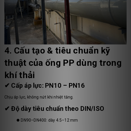
4. Cấu tạo & tiêu chuẩn kỹ
thuật của ống PP dùng trong
khí thải
✔ Cấp áp lực: PN10 – PN16
Chịu áp lực, không nứt khi nhiệt tăng.
✔ Độ dày tiêu chuẩn theo DIN/ISO
⏺️
DN90–DN400: dày 4.5–12 mm