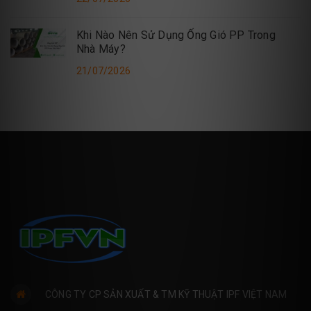
Khi Nào Nên Sử Dụng Ống Gió PP Trong
Nhà Máy?
21/07/2026
CÔNG TY CP SẢN XUẤT & TM KỸ THUẬT IPF VIỆT NAM