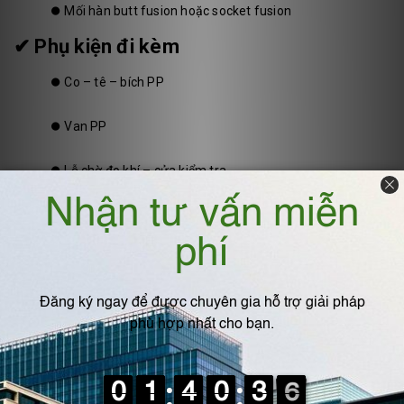
⏺️
Mối hàn butt fusion hoặc socket fusion
✔ Phụ kiện đi kèm
⏺️
Co – tê – bích PP
⏺️
Van PP
⏺️
Lỗ chờ đo khí – cửa kiểm tra
⏺️
Gioăng EPDM hoặc Viton
5. Kỹ thuật lắp đặt ống PP
trong hệ khí thải
Bước 1 – Khảo sát đường đi ống
Tránh góc gấp khúc → giảm ΔP cho quạt.