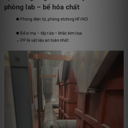
phòng lab – bể hóa chất
⏺️
Phòng điện tử, phòng etching HF/HCl
⏺️
Bể xi mạ – tẩy rửa – khắc kim loại
→ PP là vật liệu an toàn nhất.