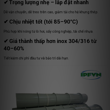
✔ Trọng lượng nhẹ – lắp đặt nhanh
Dễ vận chuyển, dễ treo trên cao, giảm tải cho hệ khung thép.
✔ Chịu nhiệt tốt (tới 85–90°C)
Phù hợp khí nóng từ lò hơi, sấy công nghiệp, tái chế nhựa.
✔ Giá thành thấp hơn inox 304/316 từ
40–60%
Tiết kiệm chi phí đầu tư và bảo trì dài hạn.