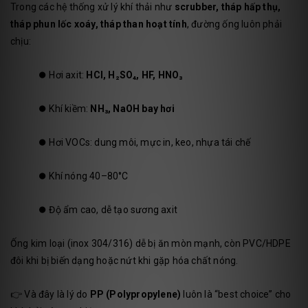
Trong các hệ thống xử lý khí thải như
scrubber, tháp hấp thụ,
tháp phun lốc xoáy, tháp than hoạt tính
, đường ống luôn phải
chịu:
⏺️
Hơi axit:
HCl, H₂SO₄, HF, HNO₃
⏺️
Khí kiềm:
NH₃, NaOH bay hơi
⏺️
Hơi VOCs: dung môi, mực in, keo, nhựa tái chế
⏺️
Khí nóng 40–80°C
⏺️
Độ ẩm cao, dễ tạo sương axit
Ống kim loại (inox 304/316) dễ bị ăn mòn mạnh, còn PVC/HDPE
đôi khi bị biến dạng hoặc nứt khi gặp hóa chất nóng.
👉 Và đây là lý do
PP (Polypropylene)
luôn là “best choice” cho