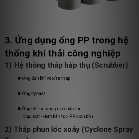
3. Ứng dụng ống PP trong hệ
thống khí thải công nghiệp
1) Hệ thống tháp hấp thụ (Scrubber)
⏺️
Ống dẫn khí vào/ra tháp
⏺️
Ống bypass
⏺️
Ống hồi lưu dung dịch hấp thụ
→ Chịu axit–kiềm liên tục, PP luôn bền.
2) Tháp phun lốc xoáy (Cyclone Spray