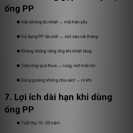
ống PP
⏺️
Hàn không đủ nhiệt → mối hàn yếu
⏺️
Sử dụng PP tái sinh → nứt sau vài tháng
⏺️
Không chống võng ống khi nhiệt tăng
⏺️
Treo ống quá thưa → rung, nứt mối nối
⏺️
Dùng gioăng không chịu axit → rò khí
7. Lợi ích dài hạn khi dùng
ống PP
⏺️
Tuổi thọ 10–20 năm