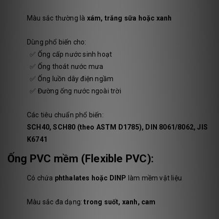
Màu sắc thường là
xám, trắng sữa hoặc xanh
Dùng phổ biến cho:
✅ Ống cấp nước sinh hoạt
✅ Ống thoát nước mưa
✅ Ống luồn dây điện ngầm
✅ Đường ống nước ngoài trời
Các tiêu chuẩn phổ biến:
SCH40, SCH80 (theo ASTM D1785), DIN 8061/8062, JIS
K6741
Ống PVC mềm (Flexible PVC):
Có chứa
phthalates hoặc DINP
làm mềm vật liệu
Màu sắc đa dạng:
trong suốt, xanh, cam