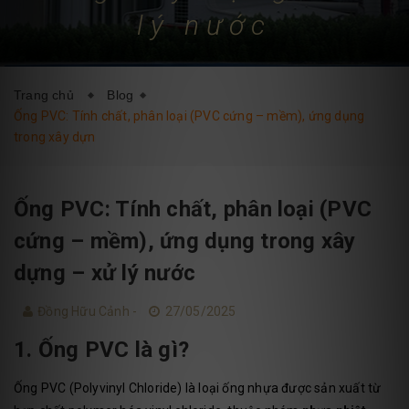
lý nước
DỊCH VỤ
BLOG
LIÊN HỆ
Trang chủ
Blog
Ống PVC: Tính chất, phân loại (PVC cứng – mềm), ứng dụng
trong xây dựn
Ống PVC: Tính chất, phân loại (PVC
cứng – mềm), ứng dụng trong xây
dựng – xử lý nước
Đồng Hữu Cảnh -
27/05/2025
1. Ống PVC là gì?
Ống PVC (Polyvinyl Chloride) là loại ống nhựa được sản xuất từ