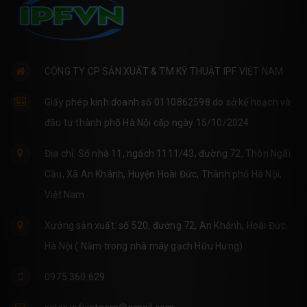
CÔNG TY CP SẢN XUẤT & TM KỸ THUẬT IPF VIỆT NAM
Giấy phép kinh doanh số 0110862598 do sở kế hoạch và
đầu tư thành phố Hà Nội cấp ngày 15/10/2024
Địa chỉ: Số nhà 11, ngách 1111/43, đường 72, Thôn Ngãi
Cầu, Xã An Khánh, Huyện Hoài Đức, Thành phố Hà Nội,
Việt Nam
Xưởng sản xuất: số 520, đường 72, An Khánh, Hoài Đức,
Hà Nội ( Nằm trong nhà máy gạch Hữu Hưng)
0975.360.629