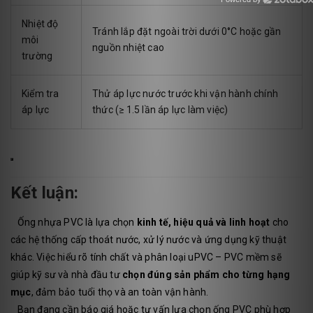
Zotabox
Nhiệt độ
Tránh lắp đặt ngoài trời dưới 0°C hoặc gần
môi
nguồn nhiệt cao
trường
Kiểm tra
Thử áp lực nước trước khi vận hành chính
áp lực
thức (≥ 1.5 lần áp lực làm việc)
Kết luận:
Ống nhựa PVC là lựa chọn
kinh tế, hiệu quả và linh hoạt
cho
các hệ thống cấp thoát nước, xử lý nước và ứng dụng kỹ thuật
khác. Việc hiểu rõ tính chất và phân loại uPVC – PVC mềm sẽ
giúp kỹ sư và nhà đầu tư
chọn đúng sản phẩm cho từng hạng
mục
, đảm bảo tuổi thọ và an toàn vận hành.
Bạn đang cần báo giá hoặc tư vấn lựa chọn ống PVC phù hợp