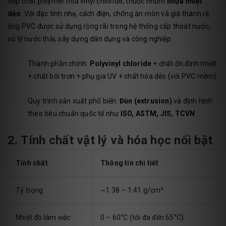
hợp chất polymer hóa vinyl chloride, thuộc nhóm
nhựa nhiệt
dẻo
. Với đặc tính nhẹ, cách điện, chống ăn mòn và giá thành rẻ,
ống PVC được sử dụng rộng rãi trong hệ thống cấp thoát nước,
xử lý nước thải, xây dựng dân dụng và công nghiệp.
Thành phần chính:
Polyvinyl chloride
+ chất ổn định nhiệt
+ chất bôi trơn + phụ gia UV + chất hóa dẻo (với PVC mềm)
Quy trình sản xuất phổ biến:
Đùn (extrusion)
và định hình
theo tiêu chuẩn quốc tế như
ISO, ASTM, JIS, TCVN
2. Tính chất vật lý và hóa học nổi bật
Tính chất
Thông tin chi tiết
Tỷ trọng
~1.38 – 1.41 g/cm³
Nhiệt độ làm việc
0 – 60°C (tối đa đến 65°C)