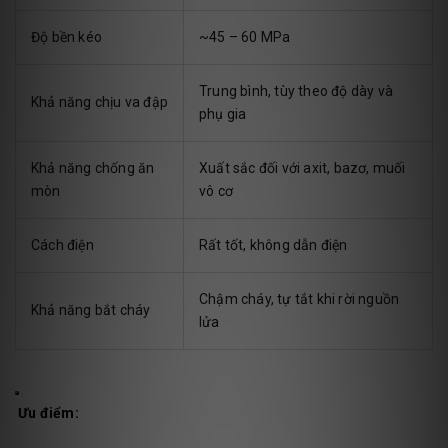
Độ bền kéo
~45 – 60 MPa
Trung bình, tùy theo độ dày và
Khả năng chịu va đập
phụ gia
Khả năng chống ăn
Xuất sắc đối với axit, bazơ, muối
mòn
vô cơ
Cách điện
Rất tốt, không dẫn điện
Chậm cháy, tự tắt khi rời nguồn
Khả năng bắt cháy
lửa
Ưu điểm: