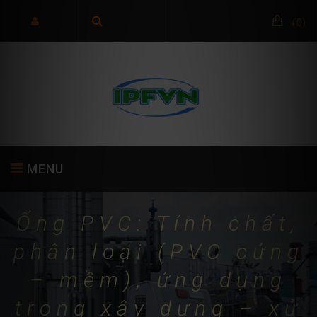
(
0
)
MENU
Ống PVC: Tính chất,
TRANG CHỦ
GIỚI THIỆU
SẢN PHẨM
phân loại (PVC cứng
– mềm), ứng dụng
trong xây dựng – xử