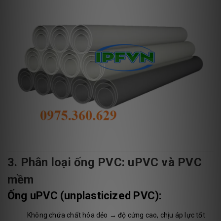
3. Phân loại ống PVC: uPVC và PVC
mềm
Ống uPVC (unplasticized PVC):
Không chứa chất hóa dẻo → độ cứng cao, chịu áp lực tốt