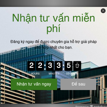
Chăn nuôi: dẫn nước uống tự động, thoát phân, rửa
chuồng
5. Lưu ý kỹ thuật khi thi công và sử
dụng ống PVC
Lưu ý
Chi tiết
Chọn đúng
Theo áp lực làm việc: PN6, PN10, PN16…
độ dày
Kết nối an
Dùng keo dán chuyên dụng, không lạm dụng
toàn
keo quá nhiều
Lắp đặt
Nên chọn ống có phụ gia chống tia UV hoặc
ngoài trời
bọc bảo vệ
Powered by