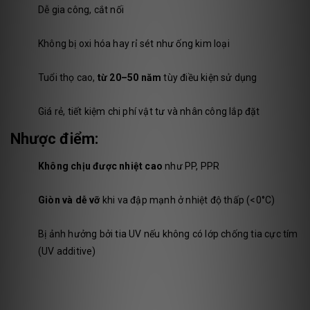
Dễ gia công, cắt nối
Không bị oxi hóa hay rỉ sét như ống kim loại
Tuổi thọ cao,
từ 20–50 năm
tùy điều kiện sử dụng
Giá rẻ, tiết kiệm chi phí vật tư và nhân công lắp đặt
Nhược điểm:
Không chịu được nhiệt cao
như PP, PPR
Giòn và dễ vỡ
khi va đập mạnh ở nhiệt độ thấp (<0°C)
Bị ảnh hưởng bởi tia UV nếu không có lớp chống tia cực tím
(UV additive)