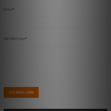
Email
*
Viết bình luận
*
GỬI BÌNH LUẬN