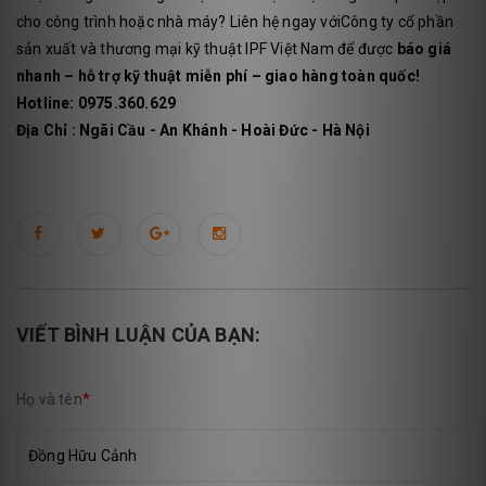
cho công trình hoặc nhà máy? Liên hệ ngay vớiCông ty cổ phần
sản xuất và thương mại kỹ thuật IPF Việt Nam để được
báo giá
nhanh – hỗ trợ kỹ thuật miễn phí – giao hàng toàn quốc!
Hotline: 0975.360.629
Địa Chỉ : Ngãi Cầu - An Khánh - Hoài Đức - Hà Nội
VIẾT BÌNH LUẬN CỦA BẠN:
Họ và tên
*