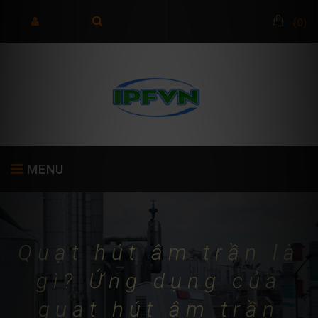
(
0
)
MENU
TRANG CHỦ
GIỚI THIỆU
SẢN PHẨM
Quạt hút âm trần là
gì? Ứng dụng của
quạt hút âm trần