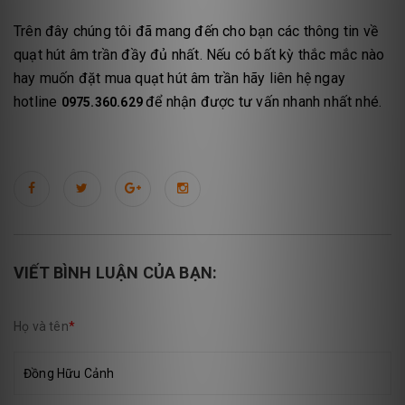
Trên đây chúng tôi đã mang đến cho bạn các thông tin về
quạt hút âm trần đầy đủ nhất. Nếu có bất kỳ thắc mắc nào
hay muốn đặt mua quạt hút âm trần hãy liên hệ ngay
hotline
để nhận được tư vấn nhanh nhất nhé.
0975.360.629
VIẾT BÌNH LUẬN CỦA BẠN:
Họ và tên
*