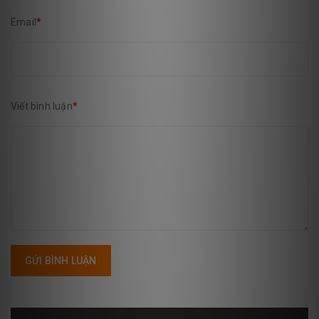
Email
*
Viết bình luận
*
GỬI BÌNH LUẬN