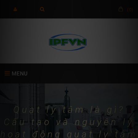
(
0
)
MENU
TRANG CHỦ
GIỚI THIỆU
SẢN PHẨM
Quạt ly tâm là gì?
Cấu tạo và nguyên lý
hoạt động quạt ly tâm