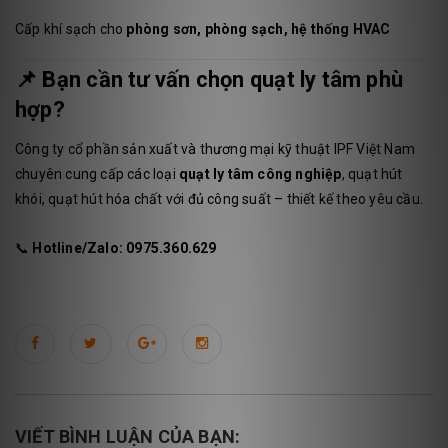
Cấp khí sạch cho
phòng sơn, phòng sạch, hệ thống HVAC
📌
Bạn cần tư vấn chọn quạt ly tâm phù
hợp?
Công ty cổ phần sản xuất và thương mại kỹ thuật IPF Việt Nam
chuyên cung cấp các loại
quạt ly tâm công nghiệp
, quạt hút
khói, quạt hút hóa chất với đủ công suất – thiết kế theo yêu cầu.
📞
Hotline/Zalo: 0975.360.629
VIẾT BÌNH LUẬN CỦA BẠN: