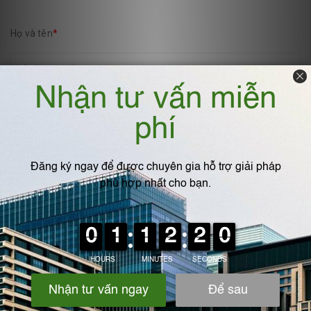
Họ và tên
*
Email
*
Viết bình luận
*