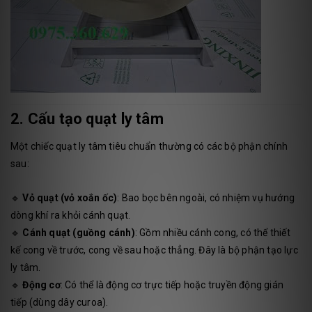
2. Cấu tạo quạt ly tâm
Một chiếc quạt ly tâm tiêu chuẩn thường có các bộ phận chính
sau:
🔹
Vỏ quạt (vỏ xoắn ốc)
: Bao bọc bên ngoài, có nhiệm vụ hướng
dòng khí ra khỏi cánh quạt.
🔹
Cánh quạt (guồng cánh)
: Gồm nhiều cánh cong, có thể thiết
kế cong về trước, cong về sau hoặc thẳng. Đây là bộ phận tạo lực
ly tâm.
🔹
Động cơ
: Có thể là động cơ trực tiếp hoặc truyền động gián
tiếp (dùng dây curoa).