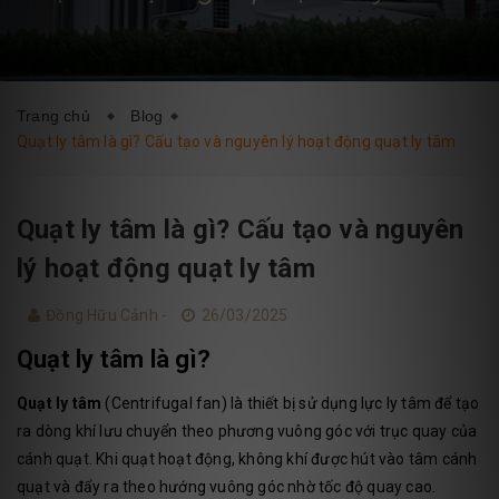
DỊCH VỤ
BLOG
LIÊN HỆ
Trang chủ
Blog
Quạt ly tâm là gì? Cấu tạo và nguyên lý hoạt động quạt ly tâm
Quạt ly tâm là gì? Cấu tạo và nguyên
lý hoạt động quạt ly tâm
Đồng Hữu Cảnh -
26/03/2025
Quạt ly tâm là gì?
Quạt ly tâm
(Centrifugal fan) là thiết bị sử dụng lực ly tâm để tạo
ra dòng khí lưu chuyển theo phương vuông góc với trục quay của
cánh quạt. Khi quạt hoạt động, không khí được hút vào tâm cánh
quạt và đẩy ra theo hướng vuông góc nhờ tốc độ quay cao.