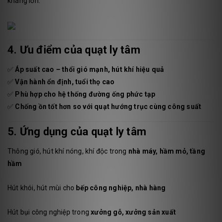
kháng lớn.
4. Ưu điểm của quạt ly tâm
✅
Áp suất cao – thổi gió mạnh, hút khí hiệu quả
✅
Vận hành ổn định, tuổi thọ cao
✅
Phù hợp cho hệ thống đường ống phức tạp
✅
Chống ồn tốt hơn so với quạt hướng trục cùng công suất
5. Ứng dụng của quạt ly tâm
Thông gió, hút khí nóng, khí độc trong
nhà máy, hầm mỏ, tầng
hầm
Hút khói, hút mùi cho
bếp công nghiệp, nhà hàng
Hút bụi công nghiệp trong
xưởng gỗ, xưởng sản xuất