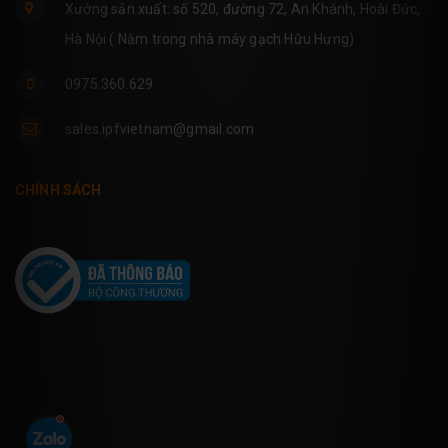
Xưởng sản xuất: số 520, đường 72, An Khánh, Hoài Đức,
Hà Nội ( Nằm trong nhà máy gạch Hữu Hưng)
0975.360.629
sales.ipfvietnam@gmail.com
CHÍNH SÁCH