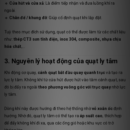
🔹
Cửa hút và cửa xả
: Là điểm tiếp nhận và đưa luồng khí ra
ngoài.
🔹
Chân đế / khung đỡ
: Giúp cố định quạt khi lắp đặt.
Tuỳ theo mục đích sử dụng, quạt có thể được làm từ các chất liệu
như:
thép CT3 sơn tĩnh điện, inox 304, composite, nhựa chịu
hóa chất
,...
3. Nguyên lý hoạt động của quạt ly tâm
Khi động cơ quay,
cánh quạt bắt đầu quay quanh trục
và tạo ra
lực ly tâm. Không khí từ cửa hút được hút vào tâm cánh quạt, sau
đó bị đẩy ra ngoài
theo phương vuông góc với trục quay
nhờ lực
ly tâm.
Dòng khí này được hướng đi theo hệ thống nhờ
vỏ xoắn ốc
định
hướng. Nhờ đó, quạt ly tâm có thể tạo ra
áp suất cao
, thích hợp
để đẩy không khí đi xa, qua các ống gió hoặc khu vực có trở