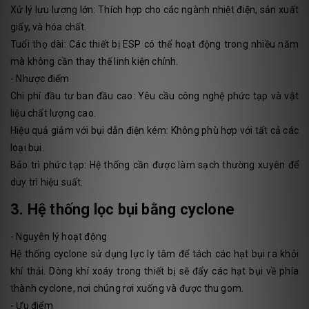
Xử lý lưu lượng lớn: Thích hợp cho các ngành nhiệt điện, sản xuất
giấy, và hóa chất.
Tuổi thọ dài: Các thiết bị ESP có thể hoạt động trong nhiều năm
mà không cần thay thế linh kiện chính.
- Nhược điểm
Chi phí đầu tư ban đầu cao: Yêu cầu công nghệ phức tạp và vật
liệu chất lượng cao.
Hiệu quả giảm với bụi dẫn điện kém: Không phù hợp với tất cả các
loại bụi.
Bảo trì phức tạp: Hệ thống cần được làm sạch thường xuyên để
duy trì hiệu suất.
3. Hệ thống lọc bụi bằng cyclone
- Nguyên lý hoạt động
Hệ thống cyclone sử dụng lực ly tâm để tách các hạt bụi ra khỏi
khí thải. Dòng khí xoáy trong thiết bị sẽ đẩy các hạt bụi về phía
thành cyclone, nơi chúng rơi xuống và được thu gom.
- Ưu điểm