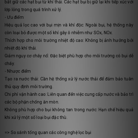
bắt giữ các hạt bụi từ khí thải. Các hạt bụi bị giữ lại khi tiếp xúc với
lớp lỏng trong quá trình xử lý.
- Ưu điểm
Hiệu quả lọc cao với bụi mịn và khí độc: Ngoài bụi, hệ thống này
còn loại bỏ được một số khí gây ô nhiễm như SOx, NOx.
Thích hợp cho môi trường nhiệt độ cao: Không bị ảnh hưởng bởi
nhiệt độ khí thải.
Giảm nguy cơ cháy nổ: Đặc biệt phù hợp cho môi trường có bụi dễ
cháy.
- Nhược điểm
Tạo ra nước thải: Cần hệ thống xử lý nước thải để đảm bảo tuân
thủ quy định môi trường.
Chi phí vận hành cao: Liên quan đến việc cung cấp nước và bảo trì
các bộ phận chống ăn mòn.
Không phù hợp cho bụi không tan trong nước: Hạn chế hiệu quả
khi xử lý một số loại bụi đặc thù.
=> So sánh tổng quan các công nghệ lọc bụi