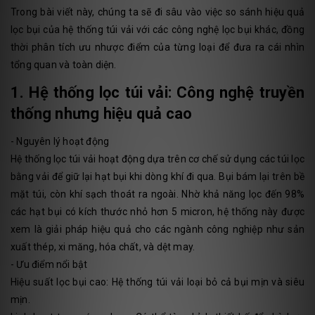
Trong bài viết này, chúng ta sẽ đi sâu vào việc so sánh hiệu quả
lọc bụi của hệ thống túi vải với các công nghệ lọc bụi khác, đồng
thời phân tích ưu nhược điểm của từng loại để đưa ra cái nhìn
tổng quan và toàn diện.
1. Hệ thống lọc túi vải: Công nghệ truyền
thống nhưng hiệu quả cao
- Nguyên lý hoạt động
Hệ thống lọc túi vải hoạt động dựa trên cơ chế sử dụng các túi lọc
bằng vải để giữ lại hạt bụi khi dòng khí đi qua. Bụi bám lại trên bề
mặt túi, còn khí sạch thoát ra ngoài. Nhờ khả năng lọc đến 98%
các hạt bụi có kích thước nhỏ hơn 5 micron, hệ thống này được
xem là giải pháp hiệu quả cho các ngành công nghiệp như sản
xuất thép, xi măng, hóa chất, và dệt may.
- Ưu điểm nổi bật
Hiệu suất lọc bụi cao: Hệ thống túi vải loại bỏ cả bụi mịn và siêu
mịn.