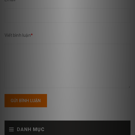
Viết bình luận
*
GỬI BÌNH LUẬN
DANH MỤC