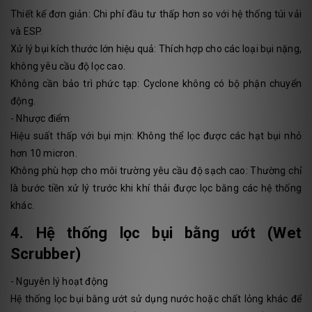
Thiết kế đơn giản: Chi phí đầu tư thấp hơn so với hệ thống túi vải
và ESP.
Xử lý bụi kích thước lớn hiệu quả: Thích hợp cho các loại bụi nặng,
không yêu cầu độ lọc cao.
Không cần bảo trì phức tạp: Cyclone không có bộ phận chuyển
động.
- Nhược điểm
Hiệu suất thấp với bụi mịn: Không thể lọc được các hạt bụi nhỏ
hơn 10 micron.
Không phù hợp cho môi trường yêu cầu độ sạch cao: Thường chỉ
là bước tiền xử lý trước khi khí thải được lọc bằng các hệ thống
khác.
4. Hệ thống lọc bụi bằng ướt (Wet
Scrubber)
- Nguyên lý hoạt động
Hệ thống lọc bụi bằng ướt sử dụng nước hoặc chất lỏng khác để