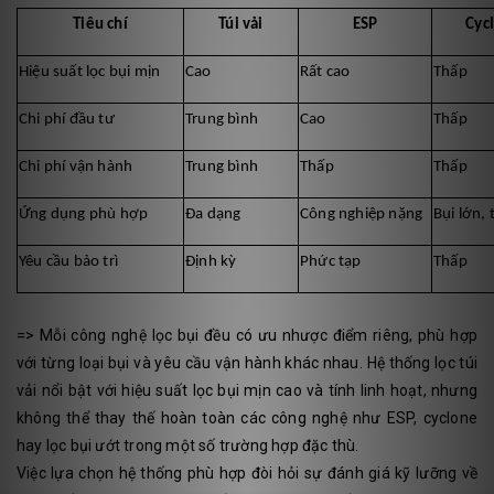
Tiêu chí
Túi vải
ESP
Cyc
Hiệu suất lọc bụi mịn
Cao
Rất cao
Thấp
Chi phí đầu tư
Trung bình
Cao
Thấp
Chi phí vận hành
Trung bình
Thấp
Thấp
Ứng dụng phù hợp
Đa dạng
Công nghiệp nặng
Bụi lớn, 
Yêu cầu bảo trì
Định kỳ
Phức tạp
Thấp
=> Mỗi công nghệ lọc bụi đều có ưu nhược điểm riêng, phù hợp
với từng loại bụi và yêu cầu vận hành khác nhau. Hệ thống lọc túi
vải nổi bật với hiệu suất lọc bụi mịn cao và tính linh hoạt, nhưng
không thể thay thế hoàn toàn các công nghệ như ESP, cyclone
hay lọc bụi ướt trong một số trường hợp đặc thù.
Việc lựa chọn hệ thống phù hợp đòi hỏi sự đánh giá kỹ lưỡng về