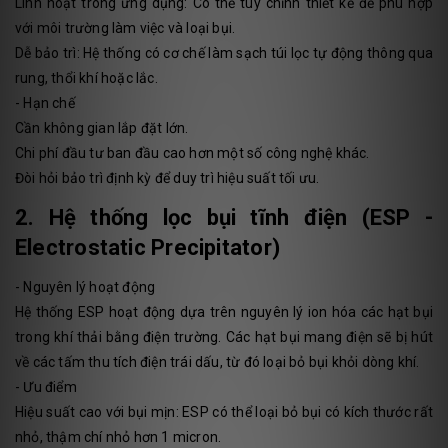
Linh hoạt trong ứng dụng: Có thể tùy chỉnh thiết kế để phù hợp
với môi trường làm việc và loại bụi.
Dễ bảo trì: Hệ thống có cơ chế làm sạch túi lọc tự động thông qua
rung, thổi khí hoặc lắc.
- Hạn chế
Cần không gian lắp đặt lớn.
Chi phí đầu tư ban đầu cao hơn một số công nghệ khác.
Đòi hỏi bảo trì định kỳ để duy trì hiệu suất tối ưu.
2. Hệ thống lọc bụi tĩnh điện (ESP -
Electrostatic Precipitator)
- Nguyên lý hoạt động
Hệ thống ESP hoạt động dựa trên nguyên lý ion hóa các hạt bụi
trong khí thải bằng điện trường. Các hạt bụi mang điện sẽ bị hút
về các tấm thu tích điện trái dấu, từ đó loại bỏ bụi khỏi dòng khí.
- Ưu điểm
Hiệu suất cao với bụi mịn: ESP có thể loại bỏ bụi có kích thước rất
nhỏ, thậm chí nhỏ hơn 1 micron.