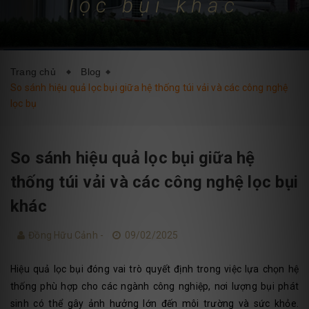
lọc bụi khác
DỊCH VỤ
BLOG
LIÊN HỆ
Trang chủ
Blog
So sánh hiệu quả lọc bụi giữa hệ thống túi vải và các công nghệ
lọc bụ
So sánh hiệu quả lọc bụi giữa hệ
thống túi vải và các công nghệ lọc bụi
khác
Đồng Hữu Cảnh -
09/02/2025
Hiệu quả lọc bụi đóng vai trò quyết định trong việc lựa chọn hệ
thống phù hợp cho các ngành công nghiệp, nơi lượng bụi phát
sinh có thể gây ảnh hưởng lớn đến môi trường và sức khỏe.