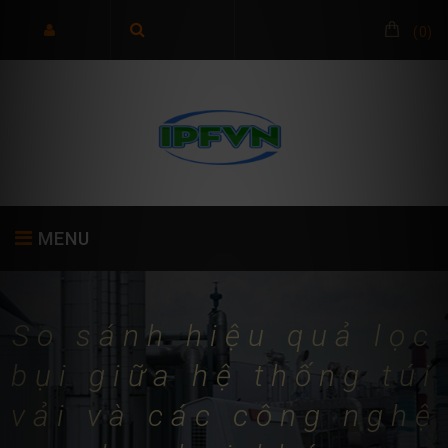
(
0
)
MENU
So sánh hiệu quả lọc
TRANG CHỦ
GIỚI THIỆU
SẢN PHẨM
bụi giữa hệ thống túi
vải và các công nghệ