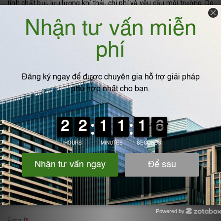
tính chất bụi, lưu lượng khí thải, chi phí và yêu cầu môi trường. Do
đó, hợp tác với các đơn vị cung cấp uy tín như IPF Việt Nam sẽ
giúp bạn tối ưu hóa hiệu quả xử lý bụi, đồng thời đảm bảo tuân
thủ các tiêu chuẩn môi trường hiện hành.
VIẾT BÌNH LUẬN CỦA BẠN:
Họ và tên
*
Powered by
Zotabox
Email
*