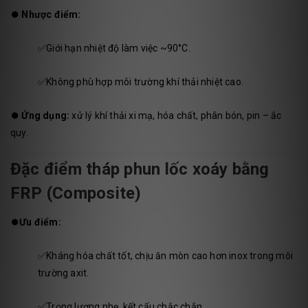
⏺️
Nhược điểm:
✅Giới hạn nhiệt độ làm việc ~90°C.
✅Không phù hợp môi trường khí thải nhiệt cao.
⏺️
Ứng dụng:
xử lý khí thải xi mạ, hóa chất, phân bón, pin – ắc
quy.
Đặc điểm tháp phun lốc xoáy bằng
FRP (Composite)
⏺️
Ưu điểm:
✅Kháng hóa chất tốt, chịu ăn mòn cao hơn inox trong môi
trường axit.
✅Trọng lượng nhẹ, kết cấu chắc chắn.