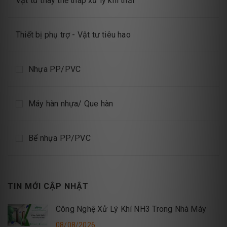
Vật tư thay thế tháp xử lý khí thải
Thiết bị phụ trợ - Vật tư tiêu hao
Nhựa PP/PVC
Máy hàn nhựa/ Que hàn
Bể nhựa PP/PVC
TIN MỚI CẬP NHẬT
Công Nghệ Xử Lý Khí NH3 Trong Nhà Máy
08/08/2026