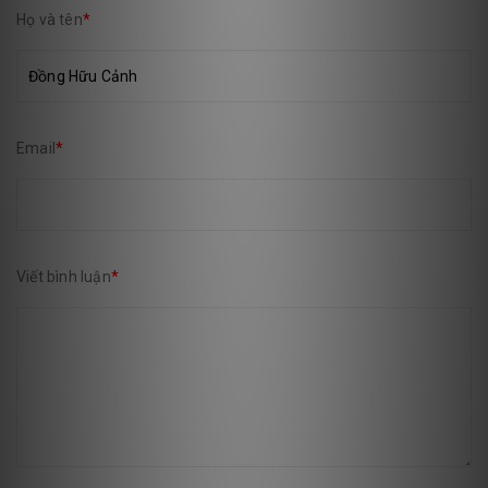
Họ và tên
*
Email
*
Viết bình luận
*