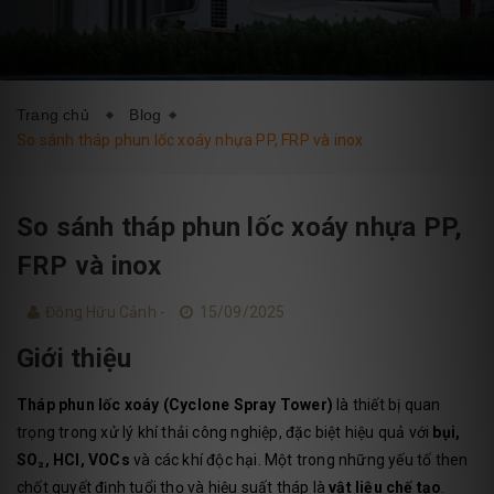
DỊCH VỤ
BLOG
LIÊN HỆ
Trang chủ
Blog
So sánh tháp phun lốc xoáy nhựa PP, FRP và inox
So sánh tháp phun lốc xoáy nhựa PP,
FRP và inox
Đồng Hữu Cảnh -
15/09/2025
Giới thiệu
Tháp phun lốc xoáy (Cyclone Spray Tower)
là thiết bị quan
trọng trong xử lý khí thải công nghiệp, đặc biệt hiệu quả với
bụi,
SO₂, HCl, VOCs
và các khí độc hại. Một trong những yếu tố then
chốt quyết định tuổi thọ và hiệu suất tháp là
vật liệu chế tạo
.