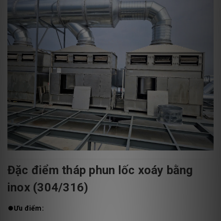
Đặc điểm tháp phun lốc xoáy bằng
inox (304/316)
⏺️
Ưu điểm: