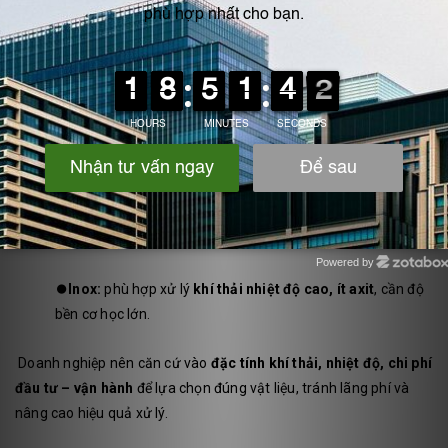
dụng
chất, phân
măng, luyện
khí, sơn, lò
chính
bón
kim
đốt
Kết luận – Nên chọn loại nào?
⏺️
Nhựa PP:
phù hợp môi trường
axit – kiềm ăn mòn
, chi
phí thấp, hệ thống nhỏ và trung bình.
⏺️
FRP:
lựa chọn tối ưu cho
hệ thống khí thải ăn mòn
mạnh
, quy mô lớn, yêu cầu tuổi thọ cao.
Powered by
Zotabox
⏺️
Inox:
phù hợp xử lý
khí thải nhiệt độ cao, ít axit
, cần độ
bền cơ học lớn.
Doanh nghiệp nên căn cứ vào
đặc tính khí thải, nhiệt độ, chi phí
đầu tư – vận hành
để lựa chọn đúng vật liệu, tránh lãng phí và
nâng cao hiệu quả xử lý.