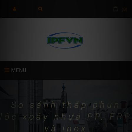
(
0
)
MENU
TRANG CHỦ
GIỚI THIỆU
SẢN PHẨM
So sánh tháp phun
lốc xoáy nhựa PP, FRP
và inox