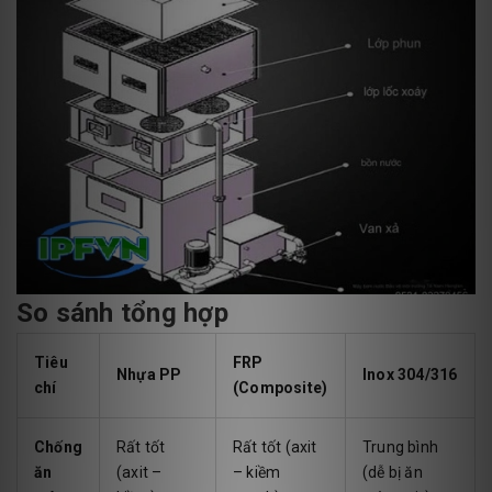
So sánh tổng hợp
Tiêu
FRP
Nhựa PP
Inox 304/316
chí
(Composite)
Chống
Rất tốt
Rất tốt (axit
Trung bình
ăn
(axit –
– kiềm
(dễ bị ăn