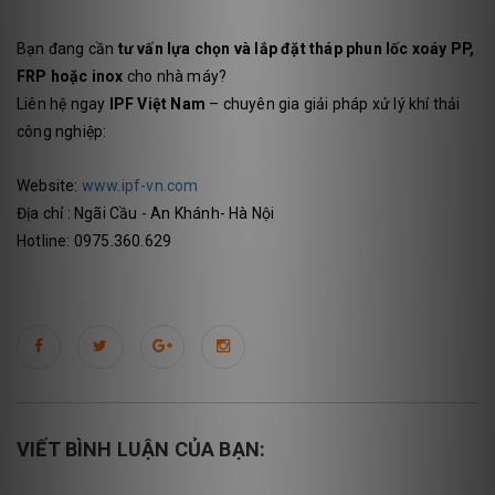
Bạn đang cần
tư vấn lựa chọn và lắp đặt tháp phun lốc xoáy PP,
FRP hoặc inox
cho nhà máy?
Liên hệ ngay
IPF Việt Nam
– chuyên gia giải pháp xử lý khí thải
công nghiệp:
Website:
www.ipf-vn.com
Địa chỉ : Ngãi Cầu - An Khánh- Hà Nội
Hotline: 0975.360.629
VIẾT BÌNH LUẬN CỦA BẠN: