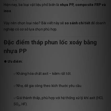
Hiện nay, ba loại vật liệu phổ biến là
nhựa PP, composite FRP và
inox
.
Vậy nên chọn loại nào? Bài viết này sẽ
so sánh chi tiết
để doanh
nghiệp có cơ sở lựa chọn phù hợp.
Đặc điểm tháp phun lốc xoáy bằng
nhựa PP
⏺️
Ưu điểm:
✅Kháng hóa chất axit – kiềm rất tốt.
✅Nhẹ, dễ gia công theo kích thước yêu cầu.
✅Giá thành thấp, phù hợp với hệ thống xử lý khí axit (HCl,
SO₂, HF).