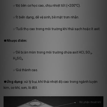
✅Độ bền cơ học cao, chịu nhiệt tốt (>200°C).
✅Ít biến dạng, dễ vệ sinh, bề mặt trơn nhẵn.
✅Tuổi thọ cao trong môi trường khí thải sạch hoặc ít axit.
⏺️
Nhược điểm:
✅Dễ bị ăn mòn trong môi trường chứa axit HCl, SO₂,
H₂SO₄.
✅Giá thành cao.
⏺️
Ứng dụng:
xử lý bụi, khí thải nhiệt độ cao trong ngành luyện
kim, cơ khí, sơn, lò đốt.