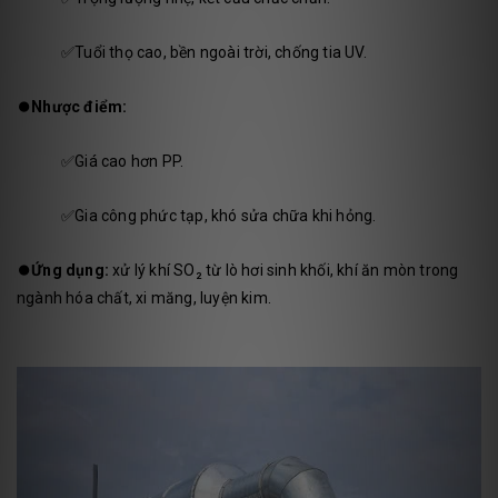
✅Tuổi thọ cao, bền ngoài trời, chống tia UV.
⏺️
Nhược điểm:
✅Giá cao hơn PP.
✅Gia công phức tạp, khó sửa chữa khi hỏng.
⏺️
Ứng dụng:
xử lý khí SO₂ từ lò hơi sinh khối, khí ăn mòn trong
ngành hóa chất, xi măng, luyện kim.