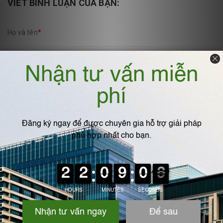
VIẾT BÌNH LUẬN CỦA BẠN:
Họ và tên
*
Email
*
Viết bình luận
*