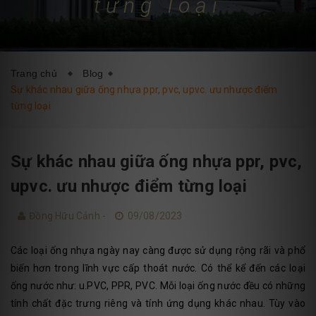
từng loại
DỊCH VỤ
BLOG
LIÊN HỆ
Trang chủ
Blog
Sự khác nhau giữa ống nhựa ppr, pvc, upvc. ưu nhược điểm
từng loại
Sự khác nhau giữa ống nhựa ppr, pvc,
upvc. ưu nhược điểm từng loại
Đồng Hữu Cảnh -
09/08/2023
Các loại ống nhựa ngày nay càng được sử dụng rộng rãi và phổ
biến hơn trong lĩnh vực cấp thoát nước. Có thể kể đến các loại
ống nước như: u.PVC, PPR, PVC. Mỗi loại ống nước đều có những
tính chất đặc trưng riêng và tính ứng dụng khác nhau. Tùy vào