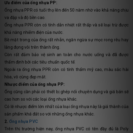
Ưu điểm của ống nhựa PP:
Ống nhựa PPR có tuổi thọ lên đến 50 năm nhờ vào khả năng chịu
va đập và độ bền cao.
Ống nhựa PPR còn có tính dẫn nhiệt rất thấp và sẽ loại trừ được
khả năng nhiễm điện của nước.
Bề mặt trong của ống rất nhẵn, ngăn ngừa sự mọc rong rêu hay
lắng đọng vôi trên thành ống.
Còn rất đảm bảo vệ sinh an toàn cho nước uống và đã được
thẩm định bởi các tiêu chuẩn quốc tế.
Ngoài ra ống nhựa PPR còn có tính thẩm mỹ cao, màu sắc hài
hòa, vô cùng đẹp mắt.
Nhược điểm của ống nhựa PP:
Ống cũng cần phải có thiết bị ghép nối chuyên dụng và giá bán sẽ
cao hơn so với các loại ống nhựa khác.
Có lẽ nhược điểm lớn nhất của loại ống nhựa này là giá thành của
sản phẩm khá đắt so với những ống nhựa khác.
2.
Ống nhựa PVC
Trên thị trường hiện nay, ống nhựa PVC có tên đầy đủ là Poly