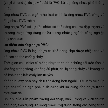
(vinyl chloride), được viết tắt là PVC. Là loại ống nhựa phổ thông
nhất.
Ống nhựa PVC bao gồm hai loại chính là ống nhựa PVC cứng và
ống nhựa PVC mềm.
Ống nhựa PVC có sự bền chắc, có khả năng chịu va đập mạnh và
thường được ứng dụng nhiều trong những ngành công nghiệp
hay sản xuất.
Ưu điểm của ống nhựa PVC:
Ống nhựa PVC là loại nhựa có khả năng chịu được nhiệt cao và
nó còn có thể chống cháy.
Thời gian chịu nhiệt của ống nhựa theo như chúng tôi ước tính là
khoảng trong vòng khoảng 30 phút, chỉ bị nóng chảy và không hề
có khả năng bắt cháy lan truyền.
Không bị oxy hóa hay chịu tác động bên ngoài. Điều này sẽ giúp
hạn chế tối đa gặp phải biến dạng khi sử dụng ống nhựa trong
thời gian dài.
Chi phí của sản phẩm tương đối thấp, khối lượng và kích thước
nhỏ gọn, tiện dụng. Thường được ứng dụng trong các công trình