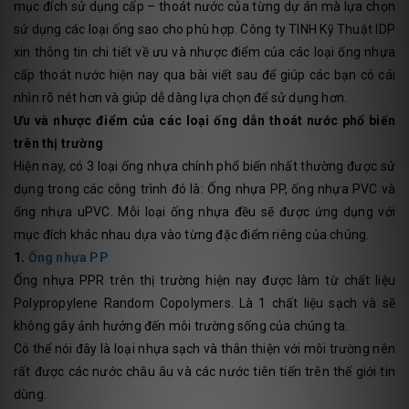
mục đích sử dụng cấp – thoát nước của từng dự án mà lựa chọn
sử dụng các loại ống sao cho phù hợp. Công ty TINH Kỹ Thuật IDP
xin thông tin chi tiết về ưu và nhược điểm của các loại ống nhựa
cấp thoát nước hiện nay qua bài viết sau để giúp các bạn có cái
nhìn rõ nét hơn và giúp dễ dàng lựa chọn để sử dụng hơn.
Ưu và nhược điểm của các loại ống dẫn thoát nước phổ biến
trên thị trường
Hiện nay, có 3 loại ống nhựa chính phổ biến nhất thường được sử
dụng trong các công trình đó là: Ống nhựa PP, ống nhựa PVC và
ống nhựa uPVC. Mỗi loại ống nhựa đều sẽ được ứng dụng với
mục đích khác nhau dựa vào từng đặc điểm riêng của chúng.
1.
Ống nhựa PP
Ống nhựa PPR trên thị trường hiện nay được làm từ chất liệu
Polypropylene Random Copolymers. Là 1 chất liệu sạch và sẽ
không gây ảnh hưởng đến môi trường sống của chúng ta.
Có thể nói đây là loại nhựa sạch và thân thiện với môi trường nên
rất được các nước châu âu và các nước tiên tiến trên thế giới tin
dùng.