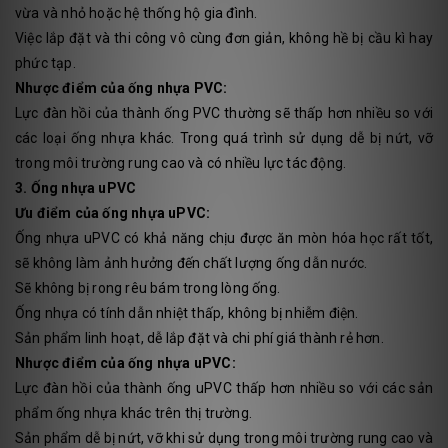
vừa và nhỏ hoặc hệ thống hộ gia đình.
Việc lắp đặt và thi công vô cùng đơn giản, không hề bị cầu kì hay
phức tạp.
Nhược điểm của ống nhựa PVC:
Lực đàn hồi của thành ống PVC thường sẽ thấp hơn nhiều so với
các loại ống nhựa khác. Trong quá trình sử dụng dễ bị nứt, vỡ
trong môi trường rung cao và có nhiều lực tác động.
3. Ống nhựa uPVC
Ưu điểm của ống nhựa uPVC:
Ống nhựa uPVC có khả năng chịu được ăn mòn hóa học rất tốt,
sẽ không làm ảnh hưởng đến chất lượng ống dẫn nước.
Sẽ không bị rong rêu bám trong lòng ống.
Ống nhựa có tính dẫn nhiệt thấp, không bị nhiễm điện.
Sản phẩm linh hoạt, dễ lắp đặt và chi phí giá thành rẻ hơn.
Nhược điểm của ống nhựa uPVC:
Lực đàn hồi của thành ống uPVC thấp hơn nhiều so với các sản
phẩm ống nhựa khác trên thị trường.
Sản phẩm dễ bị nứt, vỡ khi sử dụng trong môi trường rung cao và