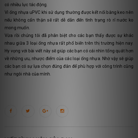
có nhiều lực tác động.
Vì ống nhựa uPVC khi sử dụng thường được kết nối bằng keo nên
nếu không cẩn thận sẽ rất dễ dẫn đến tình trạng rò rỉ nước ko
mong muốn.
Vừa rồi chúng tôi đã phân biệt cho các bạn thấy được sự khác
nhau giữa 3 loại ống nhựa rất phổ biến trên thị trường hiện nay.
Hy vọng với bài viết này sẽ giúp các bạn có cái nhìn tổng quát hơn
về những ưu, nhược điểm của các loại ống nhựa. Nhờ vậy sẽ giúp
các bạn có sự lựa chọn đúng đắn để phù hợp với công trình cũng
như ngôi nhà của mình.