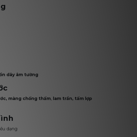
ng
uồn dây âm tường
ớc
ước, màng chống thấm
,
lam trần, tấm lợp
hình
iều dạng