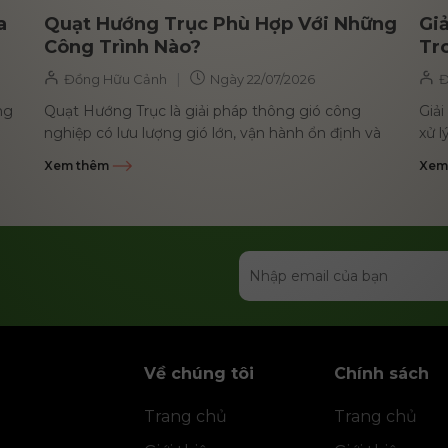
a
Quạt Hướng Trục Phù Hợp Với Những
Giả
Công Trình Nào?
Tr
|
Đồng Hữu Cảnh
Ngày
22/07/2026
Đ
ng
Quạt Hướng Trục là giải pháp thông gió công
Giải
nghiệp có lưu lượng gió lớn, vận hành ổn định và
xử l
phù hợp với nhiều loại...
hút 
Xem thêm
Xem
Về chúng tôi
Chính sách
Trang chủ
Trang chủ