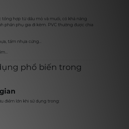
 tổng hợp từ dầu mỏ và muối, có khả năng
ành phần phụ gia đi kèm. PVC thường được chia
ựa, tấm nhựa cứng...
mềm…
 dụng phổ biến trong
 gian
ưu điểm lớn khi sử dụng trong: