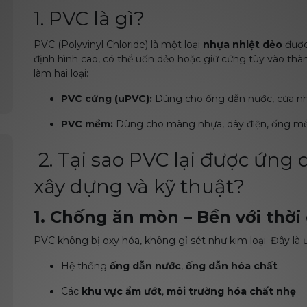
1. PVC là gì?
PVC (Polyvinyl Chloride) là một loại
nhựa nhiệt dẻo
được
định hình cao, có thể uốn dẻo hoặc giữ cứng tùy vào th
làm hai loại:
PVC cứng (uPVC):
Dùng cho ống dẫn nước, cửa nh
PVC mềm:
Dùng cho màng nhựa, dây điện, ống 
2. Tại sao PVC lại được ứng
xây dựng và kỹ thuật?
1. Chống ăn mòn – Bền với thời
PVC không bị oxy hóa, không gỉ sét như kim loại. Đây là 
Hệ thống
ống dẫn nước
,
ống dẫn hóa chất
Các
khu vực ẩm ướt
,
môi trường hóa chất nhẹ