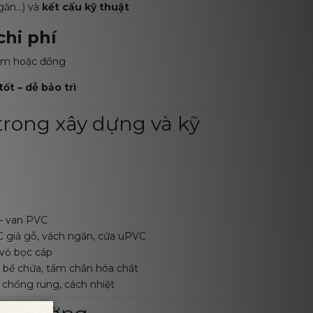
găn...) và
kết cấu kỹ thuật
chi phí
hôm hoặc đồng
tốt – dễ bảo trì
rong xây dựng và kỹ
 – van PVC
 giả gỗ, vách ngăn, cửa uPVC
 vỏ bọc cáp
bể chứa, tấm chắn hóa chất
ết chống rung, cách nhiệt