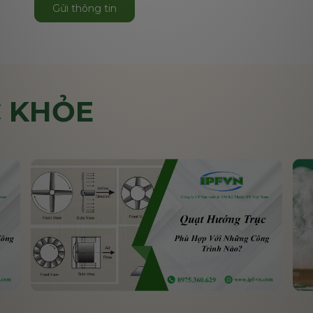
Gửi thông tin
 KHỎE