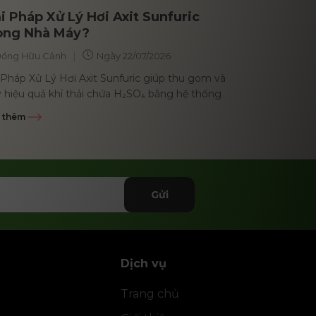
i Pháp Xử Lý Hơi Axit Sunfuric
ong Nhà Máy?
|
ồng Hữu Cảnh
Ngày
22/07/2026
 Pháp Xử Lý Hơi Axit Sunfuric giúp thu gom và
ý hiệu quả khí thải chứa H₂SO₄ bằng hệ thống
khí, tháp...
 thêm
Gửi
Dịch vụ
Trang chủ