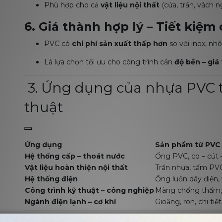
Phù hợp cho cả
vật liệu nội thất
(cửa, trần, vách n
6. Giá thành hợp lý – Tiết kiệm 
PVC có
chi phí sản xuất thấp hơn
so với inox, n
Là lựa chọn tối ưu cho công trình cần
độ bền – giá 
3. Ứng dụng của nhựa PVC t
thuật
Ứng dụng
Sản phẩm từ PVC
Hệ thống cấp – thoát nước
Ống PVC, co – cút
Vật liệu hoàn thiện nội thất
Trần nhựa, tấm PVC
Hệ thống điện
Ống luồn dây điện,
Công trình kỹ thuật – công nghiệp
Màng chống thấm, 
Ngành điện lạnh – cơ khí
Gioăng, ron, chi ti