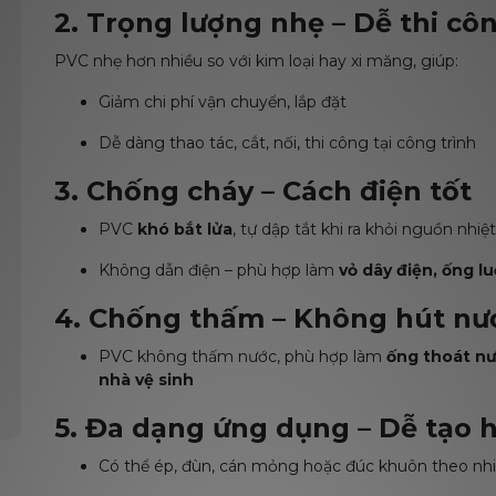
2. Trọng lượng nhẹ – Dễ thi cô
PVC nhẹ hơn nhiều so với kim loại hay xi măng, giúp:
Giảm chi phí vận chuyển, lắp đặt
Dễ dàng thao tác, cắt, nối, thi công tại công trình
3. Chống cháy – Cách điện tốt
PVC
khó bắt lửa
, tự dập tắt khi ra khỏi nguồn nhiệt
Không dẫn điện – phù hợp làm
vỏ dây điện, ống l
4. Chống thấm – Không hút nư
PVC không thấm nước, phù hợp làm
ống thoát n
nhà vệ sinh
5. Đa dạng ứng dụng – Dễ tạo 
Có thể ép, đùn, cán mỏng hoặc đúc khuôn theo nh