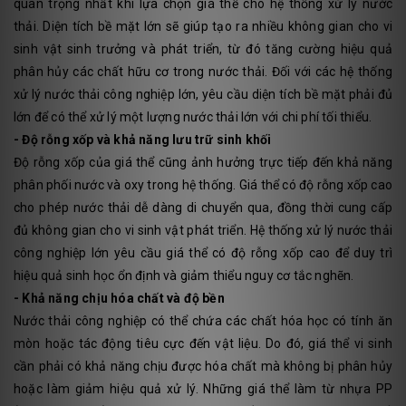
quan trọng nhất khi lựa chọn giá thể cho hệ thống xử lý nước
thải. Diện tích bề mặt lớn sẽ giúp tạo ra nhiều không gian cho vi
sinh vật sinh trưởng và phát triển, từ đó tăng cường hiệu quả
phân hủy các chất hữu cơ trong nước thải. Đối với các hệ thống
xử lý nước thải công nghiệp lớn, yêu cầu diện tích bề mặt phải đủ
lớn để có thể xử lý một lượng nước thải lớn với chi phí tối thiểu.
- Độ rỗng xốp và khả năng lưu trữ sinh khối
Độ rỗng xốp của giá thể cũng ảnh hưởng trực tiếp đến khả năng
phân phối nước và oxy trong hệ thống. Giá thể có độ rỗng xốp cao
cho phép nước thải dễ dàng di chuyển qua, đồng thời cung cấp
đủ không gian cho vi sinh vật phát triển. Hệ thống xử lý nước thải
công nghiệp lớn yêu cầu giá thể có độ rỗng xốp cao để duy trì
hiệu quả sinh học ổn định và giảm thiểu nguy cơ tắc nghẽn.
- Khả năng chịu hóa chất và độ bền
Nước thải công nghiệp có thể chứa các chất hóa học có tính ăn
mòn hoặc tác động tiêu cực đến vật liệu. Do đó, giá thể vi sinh
cần phải có khả năng chịu được hóa chất mà không bị phân hủy
hoặc làm giảm hiệu quả xử lý. Những giá thể làm từ nhựa PP