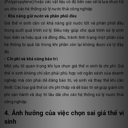
(Polypropylene) hoặc các vật liệu có độ bền cao sẽ là lựa chọn tối
ưu cho các hệ thống xử lý nước thải công nghiệp.
- Khả năng giữ nước và phân phối đều
Giá thể vi sinh cần có khả năng giữ nước tốt và phân phối đều
trong suốt quá trình xử lý. Điều này giúp cho quá trình xử lý sinh
học diễn ra hiệu quả và đồng đều, tránh tình trạng một phần của
hệ thống bị quá tải trong khi phần còn lại không được xử lý đầy
đủ.
- Chi phí và khả năng bảo trì
Một yếu tố quan trọng khi lựa chọn giá thể vi sinh là chi phí. Giá
thể vi sinh không chỉ cần phải phù hợp với ngân sách của doanh
nghiệp mà còn phải dễ dàng bảo trì, vệ sinh và thay thế khi cần
thiết. Các loại giá thể có chi phí thấp và dễ bảo trì sẽ giúp giảm chi
phí vận hành và duy trì lâu dài cho các hệ thống xử lý nước thải
công nghiệp.
4. Ảnh hưởng của việc chọn sai giá thể vi
sinh