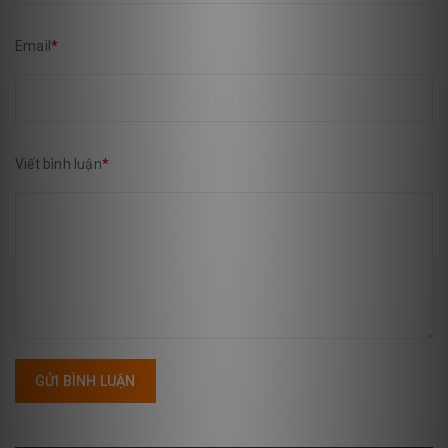
Email
*
Viết bình luận
*
GỬI BÌNH LUẬN