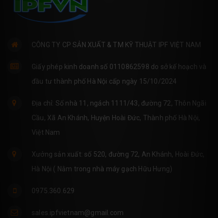
CÔNG TY CP SẢN XUẤT & TM KỸ THUẬT IPF VIỆT NAM
Giấy phép kinh doanh số 0110862598 do sở kế hoạch và
đầu tư thành phố Hà Nội cấp ngày 15/10/2024
Địa chỉ: Số nhà 11, ngách 1111/43, đường 72, Thôn Ngãi
Cầu, Xã An Khánh, Huyện Hoài Đức, Thành phố Hà Nội,
Việt Nam
Xưởng sản xuất: số 520, đường 72, An Khánh, Hoài Đức,
Hà Nội ( Nằm trong nhà máy gạch Hữu Hưng)
0975.360.629
sales.ipfvietnam@gmail.com