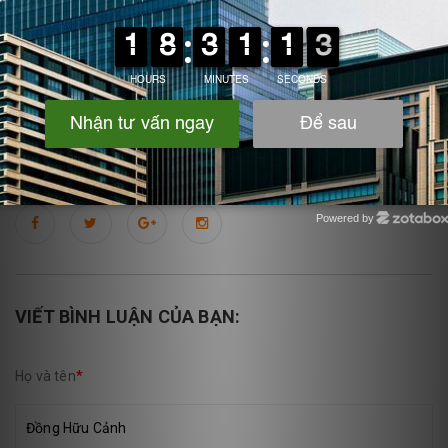
IPF là một trong những đơn vị hàng đầu trong việc cung cấp các
giải pháp chất lượng cao cho ngành xử lý nước thải, đặc biệt là
các loại giá thể vi sinh. Các sản phẩm giá thể vi sinh của IPF được
thiết kế và sản xuất với những đặc điểm vượt trội, đáp ứng các
yêu cầu khắt khe của các hệ thống xử lý nước thải công nghiệp
lớn
Powered by
Zotabox
VIẾT BÌNH LUẬN CỦA BẠN:
Họ và tên
*