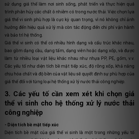
sử dụng giá thể làm nơi sinh sống, phát triển và thực hiện quá
trình phân hủy các chất ô nhiễm có trong nước thải. Việc chọn lựa
giá thể vi sinh phù hợp là cực kỳ quan trọng, vì nó không chỉ ảnh
hưởng đến hiệu quả xử lý mà còn tác động đến chi phí vận hành
và bảo trì hệ thống.
Giá thể vi sinh có thể có nhiều hình dạng và cấu trúc khác nhau,
bao gồm dạng cầu, dạng tấm, dạng viên hoặc dạng xốp, và được
làm từ nhiều loại vật liệu khác nhau như nhựa PP, PE, gốm, v.v.
Các yếu tố như diện tích bề mặt tiếp xúc, độ rỗng xốp, khả năng
chịu hóa chất và độ bền của vật liệu sẽ quyết định sự phù hợp của
giá thể đối với từng loại hệ thống xử lý nước thải công nghiệp.
3. Các yếu tố cần xem xét khi chọn giá
thể vi sinh cho hệ thống xử lý nước thải
công nghiệp
- Diện tích bề mặt tiếp xúc
Diện tích bề mặt của giá thể vi sinh là một trong những yếu tố