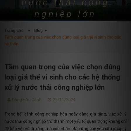
nước thải công
DỊCH VỤ
BLOG
LIÊN HỆ
nghiệp lớn
Trang chủ
Blog
Tầm quan trọng của việc chọn đúng loại giá thể vi sinh cho các
hệ thốn
Tầm quan trọng của việc chọn đúng
loại giá thể vi sinh cho các hệ thống
xử lý nước thải công nghiệp lớn
Đồng Hữu Cảnh -
29/11/2024
Trong bối cảnh công nghiệp hóa ngày càng gia tăng, việc xử lý
nước thải công nghiệp trở thành một yếu tố quan trọng không chỉ
để bảo vệ môi trường mà còn nhằm đáp ứng các yêu cầu pháp lý