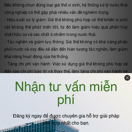
Nếu không chọn đúng loại giá thể vi sinh, hệ thống xử lý nước thải
công nghiệp có thể gặp phải nhiều vấn đề nghiêm trọng:
- Hiệu suất xử lý giảm: Giá thể không phù hợp có thể khiến vi sinh
vật không thể phát triển tốt, từ đó làm giảm hiệu quả phân hủy
chất hữu cơ và các chất ô nhiễm trong nước thải.
- Tắc nghẽn và giảm lưu thông: Giá thể không có khả năng phân
phối nước và oxy đều sẽ dẫn đến hiện tượng tắc nghẽn, làm giảm
khả năng hoạt động của hệ thống.
- Tăng chi phí vận hành: Việc sử dụng giá thể không phù hợp sẽ
đẩy cao chi phí bảo trì và thay thế, làm tăng chi phí vận hành hệ
thống xử lý nước thải.
- Tổn thất về năng suất: Hệ thống xử lý nước thải sẽ không thể
đạt được năng suất tối ưu nếu giá thể không phù hợp với loại
nước thải cần xử lý.
5. Đơn vị cung cấp giá thể vi sinh D50 uy
tín chất lượng cao