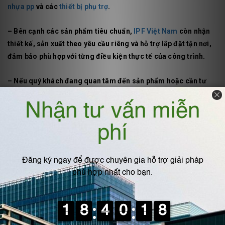
nhựa pp
và các
thiết bị phụ trợ
.
– Bên cạnh các sản phẩm tiêu chuẩn,
IPF Việt Nam
còn nhận
thiết kế, sản xuất theo yêu cầu riêng và hỗ trợ lắp đặt tận nơi,
đảm bảo phù hợp với từng điều kiện thực tế của công trình.
– Nếu quý khách đang quan tâm đến sản phẩm hoặc cần tư
vấn giải pháp phù hợp, vui lòng liên hệ với chúng tôi để được
hỗ trợ nhanh chóng và chính xác.
Xin chân thành cảm ơn!
– Trụ sở chính: Số nhà 11, ngách 111/43, đường 72, Thôn Ngãi
Cầu, Xã An Khánh, Huyện Hoài Đức, Thành phố Hà Nội, Việt
Nam
– Nhà xưởng sản xuất: số 520, đường 72, An Khánh, Hoài Đức,
Hà Nội ( Nằm trong nhà máy gạch Hữu Hưng)