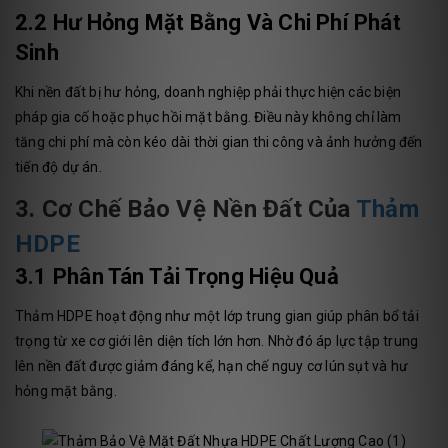
2.2 Hư Hỏng Mặt Bằng Và Chi Phí Phát
Sinh
Khi nền đất bị hư hỏng, doanh nghiệp phải thực hiện các biện
pháp gia cố hoặc phục hồi mặt bằng. Điều này không chỉ làm
tăng chi phí mà còn kéo dài thời gian thi công và ảnh hưởng đến
tiến độ dự án.
3. Cơ Chế Bảo Vệ Nền Đất Của
Thảm
HDPE
3.1 Phân Tán Tải Trọng Hiệu Quả
Thảm HDPE hoạt động như một lớp trung gian giúp phân bổ tải
trọng từ xe cơ giới lên diện tích lớn hơn. Nhờ đó áp lực tập trung
lên nền đất được giảm đáng kể, hạn chế nguy cơ lún sụt và hư
hỏng mặt bằng.