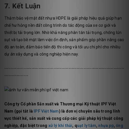
7. Kết Luận
Thảm bảo vệ mặt đất nhựa HDPE là giải pháp hiệu quả giúp hạn
chế hư hỏng nền đất công trình do tác động của xe cơ giới và
thiết bị tải trọng lớn. Nhờ khả năng phân tán tải trọng, chống lún
sụt và tạo bề mặt làm việc ổn định, sản phẩm góp phần nâng cao
độ an toàn, đảm bảo tiến độ thi công và tối ưu chi phí cho nhiều
dự án xây dựng và công nghiệp hiện nay.
--------------------------------------------------------------------------------
----------------
Công ty Cổ phần Sản xuất và Thương mại Kỹ thuật IPF Việt
Nam (gọi tắt là
IPF Việt Nam
) là đơn vị chuyên sâu trong lĩnh
vực thiết kế, sản xuất và cung cấp các giải pháp kỹ thuật công
nghiệp, đặc biệt trong
xử lý khí thải
, q
uạt ly tâm
,
nhựa pp
,
ống