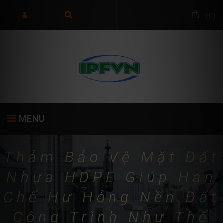
(
0
)
MENU
Thảm Bảo Vệ Mặt Đất
TRANG CHỦ
GIỚI THIỆU
SẢN PHẨM
Nhựa HDPE Giúp Hạn
Chế Hư Hỏng Nền Đất
Công Trình Như Thế