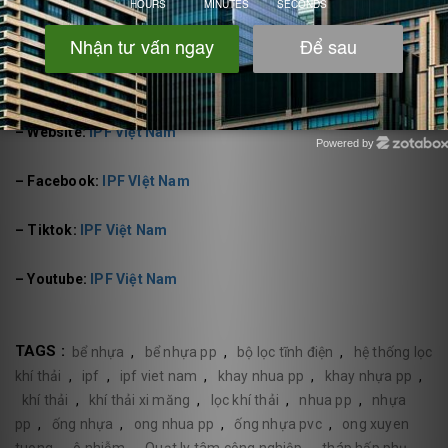
– Hotline,Zalo: 0975.360.629
– Email:
sales.ipfvietnam@gmail.com
– Website:
IPF Việt Nam
Powered by
Zotabox
– Facebook:
IPF VIệt Nam
– Tiktok:
IPF Việt Nam
– Youtube:
IPF Việt Nam
TAGS :
bể nhựa
,
bể nhựa pp
,
bộ lọc tĩnh điện
,
hệ thống lọc
khí thải
,
ipf
,
ipf viet nam
,
khay nhua pp
,
khay nhựa pp
,
khí thải
,
khí thải xi măng
,
lọc khí thải
,
nhua pp
,
nhựa
pp
,
ống nhựa
,
ong nhua pp
,
ống nhựa pvc
,
ong xuyen