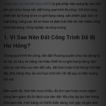
Thảm bảo vệ mặt đất nhựa HDPE
là giải pháp hiệu quả giúp hạn chế
lún sụt và hư hỏng nền đất trong quá trình thi công. Với khả năng
phân tán tải trọng từ xe cơ giới hạng nặng, sản phẩm giúp bảo vệ
mặt bằng, nâng cao độ an toàn và đảm bảo tiến độ cho nhiều công
trình xây dựng, công nghiệp và năng lượng.
1. Vì Sao Nền Đất Công Trình Dễ Bị
Hư Hỏng?
Trong quá trình thi công, nền đất thường xuyên chịu tác động từ
xe tải, xe cẩu, xe nâng và nhiều thiết bị cơ giới hạng nặng. Đặc
biệt tại các khu vực nền đất yếu, đất bùn hoặc mặt bằng mới san
lấp, khả năng chịu tải còn hạn chế nên rất dễ xảy ra hiện tượng
lún sụt.
Bên cạnh đó, thời tiết mưa nhiều, độ ẩm cao hoặc nước ngầm
cũng làm giảm độ ổn định của nền đất. Khi chịu áp lực lớn trong
thời gian dài, mặt bằng có thể bị biến dạng, nứt gãy và gây ảnh