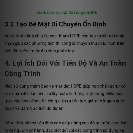
Thảm bảo vệ mặt đất nhựa HDPE
3.2 Tạo Bề Mặt Di Chuyển Ổn Định
Ngoài khả năng chịu tải cao, thảm HDPE còn tạo ra bề mặt chắc
chắn giúp các phương tiện thi công di chuyển thuận lợi hơn trên
nền đất mềm hoặc địa hình phức tạp.
4. Lợi Ích Đối Với Tiến Độ Và An Toàn
Công Trình
Việc sử dụng thảm bảo vệ mặt đất HDPE giúp hạn chế các sự cố
liên quan đến lún nền, sa lầy hoặc hư hỏng mặt bằng. Điều này
giúp các hoạt động thi công diễn ra liên tục, giảm thời gian gián
đoạn và đảm bảo tiến độ dự án.
Đồng thời, bề mặt ổn định còn giúp nâng cao độ an toàn cho thiết
bị và người vận hành, đặc biệt đối với các công trình sử dụng xe