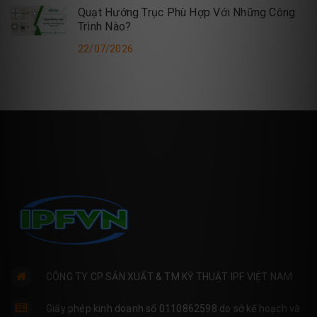
Quạt Hướng Trục Phù Hợp Với Những Công
Trình Nào?
22/07/2026
CÔNG TY CP SẢN XUẤT & TM KỸ THUẬT IPF VIỆT NAM
Giấy phép kinh doanh số 0110862598 do sở kế hoạch và