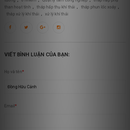
tuong
,
ô nhiễm
,
Quạt ly tâm công nghiệp
,
tháp hấp phụ
than hoạt tính
,
tháp hấp thụ khí thải
,
tháp phun lốc xoáy
,
tháp xử lý khí thải
,
xử lý khí thải
VIẾT BÌNH LUẬN CỦA BẠN:
Họ và tên
*
Email
*