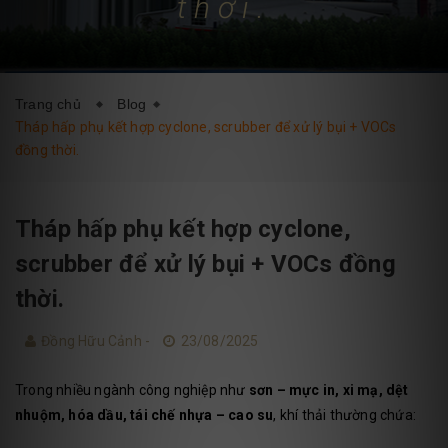
thời.
DỊCH VỤ
BLOG
LIÊN HỆ
Trang chủ
Blog
Tháp hấp phụ kết hợp cyclone, scrubber để xử lý bụi + VOCs
đồng thời.
Tháp hấp phụ kết hợp cyclone,
scrubber để xử lý bụi + VOCs đồng
thời.
Đồng Hữu Cảnh -
23/08/2025
Trong nhiều ngành công nghiệp như
sơn – mực in, xi mạ, dệt
nhuộm, hóa dầu, tái chế nhựa – cao su
, khí thải thường chứa: