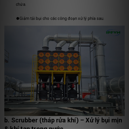
chứa.
⏺️
Giảm tải bụi cho các công đoạn xử lý phía sau.
b. Scrubber (tháp rửa khí) – Xử lý bụi mịn
& khí tan trong nước