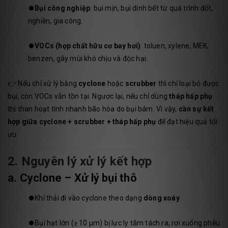
⏺️Bụi công nghiệp
: bụi mịn, bụi dính bết từ quá trình đốt,
nghiền, gia công.
⏺️
VOCs (hợp chất hữu cơ bay hơi)
: toluen, xylene, MEK,
benzen, gây mùi khó chịu và độc hại.
👉 Nếu chỉ xử lý bằng
cyclone
hoặc
scrubber
thì chỉ loại bỏ được
bụi, còn VOCs vẫn tồn tại. Ngược lại, nếu chỉ dùng
tháp hấp phụ
thì than hoạt tính nhanh bão hòa do bụi bám. Vì vậy,
cần sự kết
hợp giữa cyclone + scrubber + tháp hấp phụ
để đạt hiệu quả tối
ưu.
2. Nguyên lý xử lý kết hợp
a. Cyclone – Xử lý bụi thô
⏺️
Khí thải đi vào cyclone theo dạng
dòng xoáy
.
⏺️
Bụi hạt lớn (≥ 10 µm) bị lực ly tâm tách ra, rơi xuống phễu