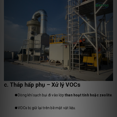
c. Tháp hấp phụ – Xử lý VOCs
⏺️
Dòng khí sạch bụi đi vào lớp
than hoạt tính hoặc zeolite
.
⏺️
VOCs bị giữ lại trên bề mặt vật liệu.