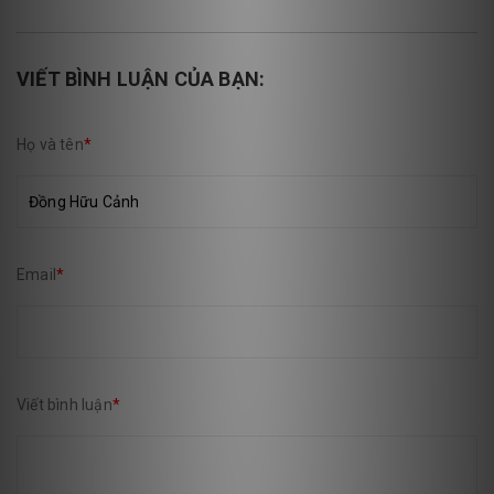
VIẾT BÌNH LUẬN CỦA BẠN:
Họ và tên
*
Email
*
Viết bình luận
*