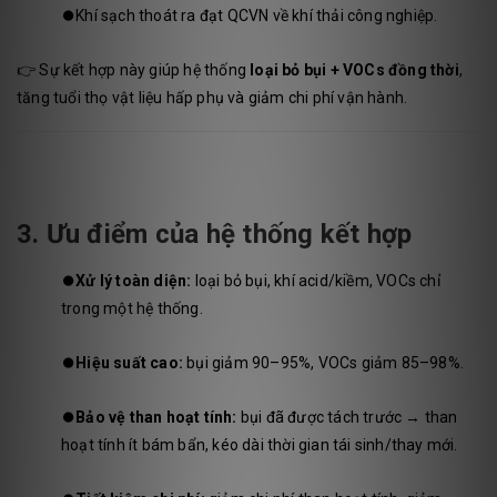
⏺️
Khí sạch thoát ra đạt QCVN về khí thải công nghiệp.
👉 Sự kết hợp này giúp hệ thống
loại bỏ bụi + VOCs đồng thời
,
tăng tuổi thọ vật liệu hấp phụ và giảm chi phí vận hành.
3. Ưu điểm của hệ thống kết hợp
⏺️
Xử lý toàn diện:
loại bỏ bụi, khí acid/kiềm, VOCs chỉ
trong một hệ thống.
⏺️
Hiệu suất cao:
bụi giảm 90–95%, VOCs giảm 85–98%.
⏺️
Bảo vệ than hoạt tính:
bụi đã được tách trước → than
hoạt tính ít bám bẩn, kéo dài thời gian tái sinh/thay mới.