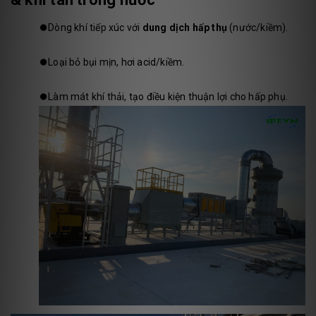
⏺️
Dòng khí tiếp xúc với
dung dịch hấp thụ
(nước/kiềm).
⏺️
Loại bỏ bụi mịn, hơi acid/kiềm.
⏺️
Làm mát khí thải, tạo điều kiện thuận lợi cho hấp phụ.