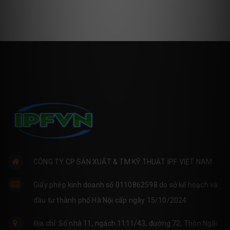
CÔNG TY CP SẢN XUẤT & TM KỸ THUẬT IPF VIỆT NAM
Giấy phép kinh doanh số 0110862598 do sở kế hoạch và
đầu tư thành phố Hà Nội cấp ngày 15/10/2024
Địa chỉ: Số nhà 11, ngách 1111/43, đường 72, Thôn Ngãi