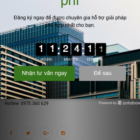
⏺️
Nâng cao hiệu quả xử lý khí thải
(95–98%),
⏺️
Giảm chi phí vận hành dài hạn
,
⏺️
Đảm bảo tuân thủ các quy chuẩn môi trường
.
👉 Đây là lựa chọn tối ưu cho các ngành
sơn, nhựa, cao su, hóa
dầu, xi mạ, dệt nhuộm
, nơi bụi và VOCs thường phát sinh cùng
lúc.
Liên hệ IPF Việt Nam để nhận báo giá và mẫu thiết kế!
Website:
www.ipf-vn.com
Địa chỉ : Ngãi Cầu - An Khánh- Hà Nội
Powered by
Hotline: 0975.360.629
Zotabox