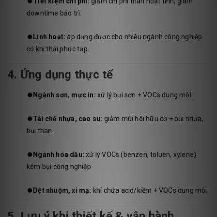
⏺️
Tiết kiệm chi phí:
giảm chi phí than hoạt tính, giảm
downtime bảo trì.
⏺️
Linh hoạt:
áp dụng được cho nhiều ngành công nghiệp
có khí thải phức tạp.
4. Ứng dụng thực tế
⏺️
Ngành sơn, mực in:
xử lý bụi sơn + VOCs dung môi.
⏺️
Tái chế nhựa, cao su:
giảm mùi hôi hữu cơ + bụi nhựa,
bụi than.
⏺️
Ngành hóa dầu:
xử lý VOCs (benzen, toluen, xylene)
kèm bụi công nghiệp.
⏺️
Dệt nhuộm, xi mạ:
khí chứa acid/kiềm + VOCs dung môi.
5. Lưu ý khi thiết kế & vận hành