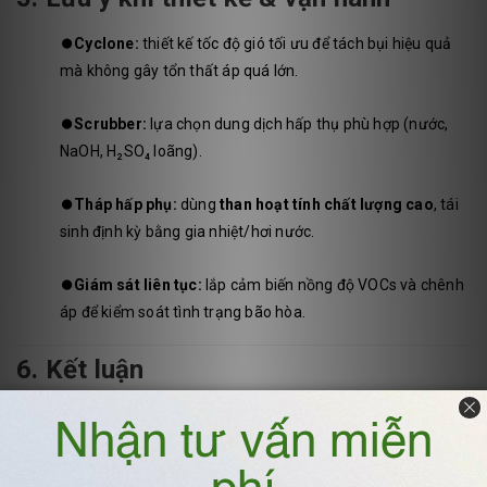
⏺️
Cyclone:
thiết kế tốc độ gió tối ưu để tách bụi hiệu quả
mà không gây tổn thất áp quá lớn.
⏺️
Scrubber:
lựa chọn dung dịch hấp thụ phù hợp (nước,
NaOH, H₂SO₄ loãng).
⏺️
Tháp hấp phụ:
dùng
than hoạt tính chất lượng cao
, tái
sinh định kỳ bằng gia nhiệt/hơi nước.
⏺️
Giám sát liên tục:
lắp cảm biến nồng độ VOCs và chênh
áp để kiểm soát tình trạng bão hòa.
6. Kết luận
Trong bối cảnh khí thải công nghiệp ngày càng phức tạp,
hệ
thống kết hợp cyclone + scrubber + tháp hấp phụ
là giải pháp
xử lý
bụi và VOCs đồng thời
. Công nghệ này giúp: