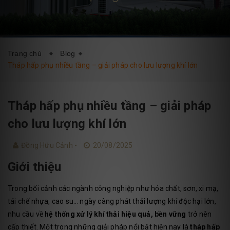
DỊCH VỤ
BLOG
LIÊN HỆ
Trang chủ
Blog
Tháp hấp phụ nhiều tầng – giải pháp cho lưu lượng khí lớn
Tháp hấp phụ nhiều tầng – giải pháp
cho lưu lượng khí lớn
Đồng Hữu Cảnh -
20/08/2025
Giới thiệu
Trong bối cảnh các ngành công nghiệp như hóa chất, sơn, xi mạ,
tái chế nhựa, cao su… ngày càng phát thải lượng khí độc hại lớn,
nhu cầu về
hệ thống xử lý khí thải hiệu quả, bền vững
trở nên
cấp thiết. Một trong những giải pháp nổi bật hiện nay là
tháp hấp