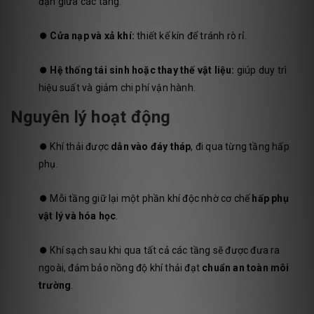
đặn giữa các tầng.
⏺️
Cửa nạp và xả khí:
thiết kế kín để tránh rò rỉ.
⏺️
Hệ thống tái sinh hoặc thay thế vật liệu:
giúp duy trì
hiệu suất và giảm chi phí vận hành.
Nguyên lý hoạt động
⏺️
Khí thải được
dẫn vào đáy tháp
, đi qua từng tầng hấp
phụ.
⏺️
Mỗi tầng giữ lại một phần khí độc nhờ cơ chế
hấp phụ
vật lý và hóa học
.
⏺️
Khí sạch sau khi qua tất cả các tầng sẽ được đưa ra
ngoài, đảm bảo nồng độ khí thải đạt
chuẩn an toàn môi
trường
.