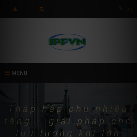
(
0
)
MENU
TRANG CHỦ
GIỚI THIỆU
SẢN PHẨM
Tháp hấp phụ nhiều
tầng – giải pháp cho
lưu lượng khí lớn