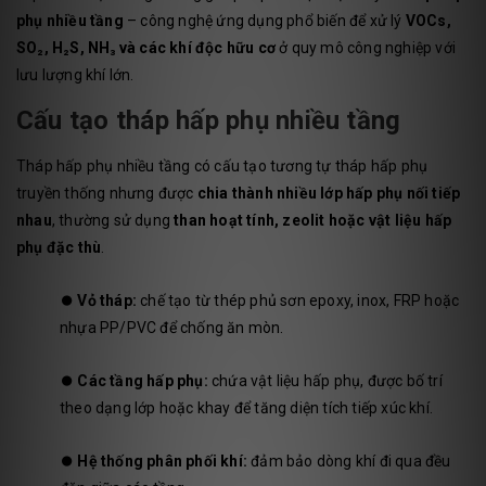
phụ nhiều tầng
– công nghệ ứng dụng phổ biến để xử lý
VOCs,
SO₂, H₂S, NH₃ và các khí độc hữu cơ
ở quy mô công nghiệp với
lưu lượng khí lớn.
Cấu tạo tháp hấp phụ nhiều tầng
Tháp hấp phụ nhiều tầng có cấu tạo tương tự tháp hấp phụ
truyền thống nhưng được
chia thành nhiều lớp hấp phụ nối tiếp
nhau
, thường sử dụng
than hoạt tính, zeolit hoặc vật liệu hấp
phụ đặc thù
.
⏺️
Vỏ tháp:
chế tạo từ thép phủ sơn epoxy, inox, FRP hoặc
nhựa PP/PVC để chống ăn mòn.
⏺️
Các tầng hấp phụ:
chứa vật liệu hấp phụ, được bố trí
theo dạng lớp hoặc khay để tăng diện tích tiếp xúc khí.
⏺️
Hệ thống phân phối khí:
đảm bảo dòng khí đi qua đều