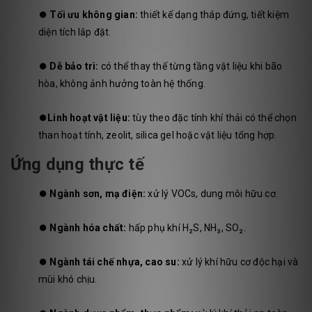
⏺️
Tối ưu không gian:
thiết kế dạng tháp đứng, tiết kiệm
diện tích lắp đặt.
⏺️
Dễ bảo trì:
có thể thay thế từng tầng vật liệu khi bão
hòa, không ảnh hưởng toàn hệ thống.
⏺️
Linh hoạt vật liệu:
tùy theo đặc tính khí thải có thể chọn
than hoạt tính, zeolit, silica gel hoặc vật liệu tổng hợp.
Ứng dụng thực tế
⏺️
Ngành sơn, mạ điện:
xử lý VOCs, dung môi hữu cơ.
⏺️
Ngành hóa chất:
hấp phụ khí H₂S, NH₃, SO₂.
⏺️
Ngành tái chế nhựa, cao su:
xử lý khí hữu cơ độc hại và
mùi khó chịu.