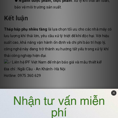
⏺️
Ngành dược phẩm, thực phẩm:
xử lý khí thải an toàn,
bảo vệ môi trường sản xuất.
Kết luận
Tháp hấp phụ nhiều tầng
là lựa chọn tối ưu cho các nhà máy có
lưu lượng khí thải lớn, yêu cầu xử lý triệt để khí độc hại. Với hiệu
suất cao, khả năng vận hành ổn định và chi phí bảo trì hợp lý,
công nghệ này đang trở thành xu hướng tất yếu trong xử lý khí
thải công nghiệp hiện đại.
Liên hệ IPF Việt Nam để nhận báo giá và mẫu thiết kế!
Địa chỉ : Ngãi Cầu - An Khánh- Hà Nội
Hotline: 0975.360.629