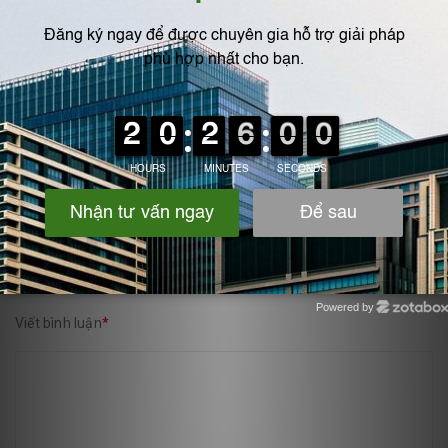
VIẾT BÌNH LUẬN CỦA BẠN:
Họ và tên
*
Email
*
Powered by
Viết bình luận
*
Zotabox