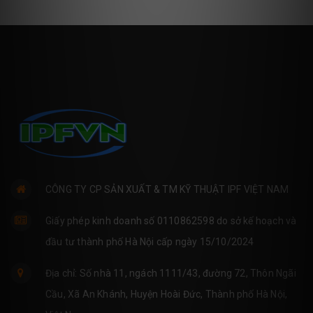
CÔNG TY CP SẢN XUẤT & TM KỸ THUẬT IPF VIỆT NAM
Giấy phép kinh doanh số 0110862598 do sở kế hoạch và
đầu tư thành phố Hà Nội cấp ngày 15/10/2024
Địa chỉ: Số nhà 11, ngách 1111/43, đường 72, Thôn Ngãi
Cầu, Xã An Khánh, Huyện Hoài Đức, Thành phố Hà Nội,